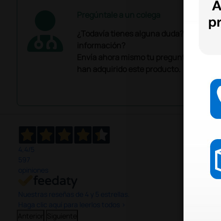
Pregúntale a un colega
¿Todavía tienes alguna duda? ¿Necesit
información?
Envía ahora mismo tu pregunta a los co
han adquirido este producto.
4,4
/5
597
opiniones
Nuestras reseñas de 4 y 5 estrellas.
Haga clic aquí para leerlos todos >
Anterior
Siguiente