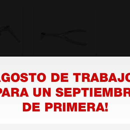
llian -
Espéculo nasal
Killian/Hartmann - 14 cm,
75 mm
18,62 €
0 €
(Precio sin IVA)
1 ud.
1 ud.