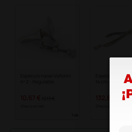
Espéculo nasal Voltolini
Espéculo nasal Ki
nº 2 - Regulable
14 cm, 75 mm FO
10,67 €
132,88 €
12,13 €
151,0
(Precio sin IVA)
(Precio sin IVA)
1 ud.