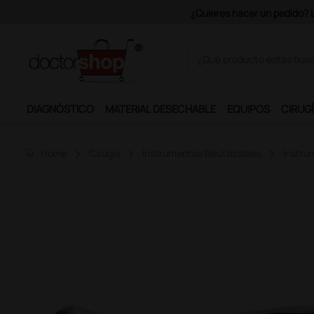
¿Quieres hacer un pedido? Los portes son gratuitos a 
DIAGNÓSTICO
MATERIAL DESECHABLE
EQUIPOS
CIRUGÍ
home
Home
Cirugía
Instrumentos Reutilizables
Instru