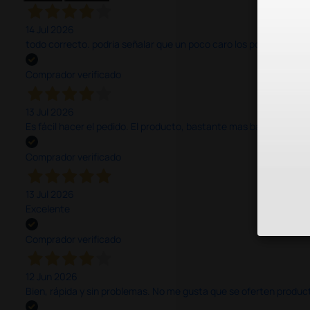
14 Jul 2026
todo correcto. podria señalar que un poco caro los portes y el pl
Comprador verificado
13 Jul 2026
Es fácil hacer el pedido. El producto, bastante mas barato que 
Comprador verificado
13 Jul 2026
Excelente
Comprador verificado
12 Jun 2026
Bien, rápida y sin problemas. No me gusta que se oferten productos