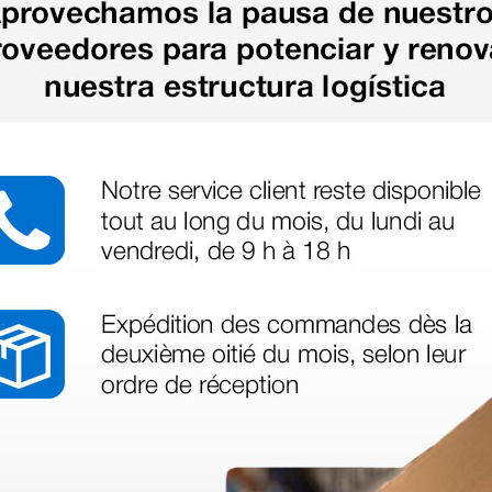
as más
legas que ya