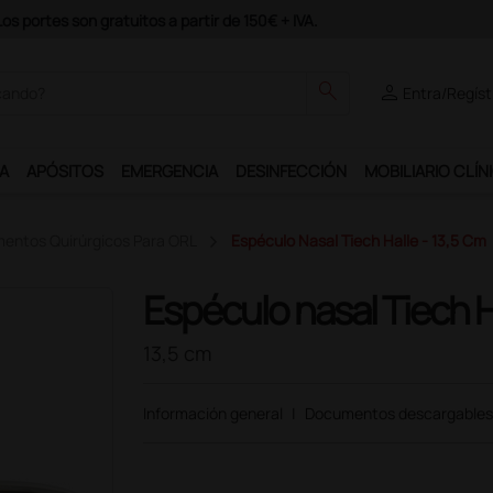
partir de 150€ + IVA.
search
person
Entra/Regíst
A
APÓSITOS
EMERGENCIA
DESINFECCIÓN
MOBILIARIO CLÍN
mentos Quirúrgicos Para ORL
Espéculo Nasal Tiech Halle - 13,5 Cm
Espéculo nasal Tiech H
13,5 cm
Información general
|
Documentos descargables