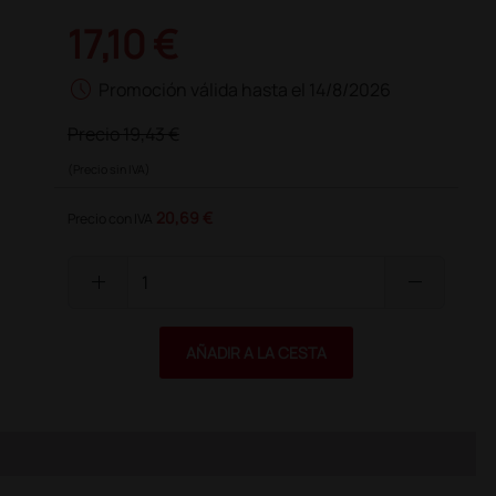
17,10 €
schedule
Promoción válida hasta el 14/8/2026
Precio
19,43 €
(Precio sin IVA)
20,69 €
Precio con IVA
add
remove
AÑADIR A LA CESTA