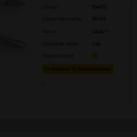
Código:
104615
Código fabricante
26765
link
Marca
GIMA
Unidad de venta
:
1 ud.
Disponibilidad:
En stock en 15 días laborables.
heart_plus