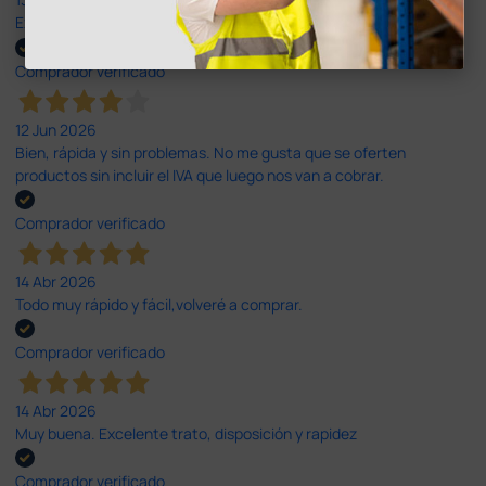
Excelente
Comprador verificado
12 Jun 2026
Bien, rápida y sin problemas. No me gusta que se oferten
productos sin incluir el IVA que luego nos van a cobrar.
Comprador verificado
14 Abr 2026
Todo muy rápido y fácil,volveré a comprar.
Comprador verificado
14 Abr 2026
Muy buena. Excelente trato, disposición y rapidez
Comprador verificado