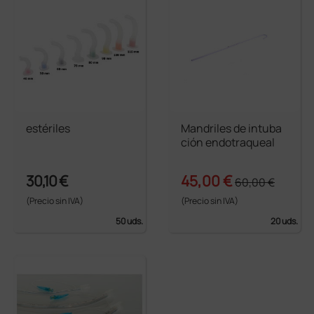
estériles
Mandriles de intuba
ción endotraqueal
30,10 €
45,00 €
60,00 €
(Precio sin IVA)
(Precio sin IVA)
50 uds.
20 uds.