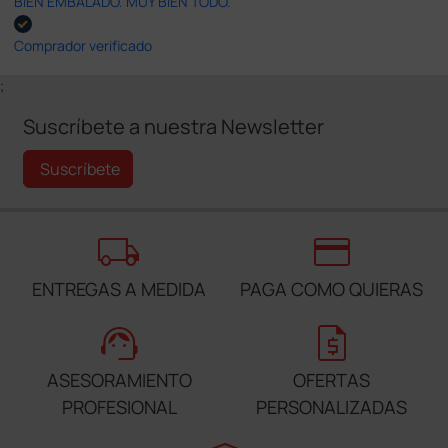
BIEN EMBALADO. MUY BIEN TODO.
Comprador verificado
;
Suscríbete a nuestra Newsletter
Suscríbete
local_shipping
credit_card
ENTREGAS A MEDIDA
PAGA COMO QUIERAS
support_agent
request_quote
ASESORAMIENTO
OFERTAS
PROFESIONAL
PERSONALIZADAS