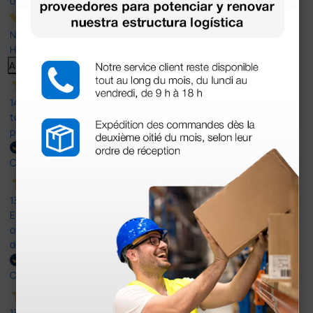
opiniones
Nuestras reseñas de 4 y 5 estrellas.
Haga clic aquí para leerlos todos >
Anterior
Siguiente
14 Jul 2026
todo correcto. podria señalar que un poco caro los portes y el
plazo de entrega se alarga.
Comprador verificado
13 Jul 2026
Es fácil hacer el pedido. El producto, bastante mas barato que en
otras plataformas de material médico. Pero el envío cuesta más
del doble que en cualquier otra empresa dentro de España.
Comprador verificado
13 Jul 2026