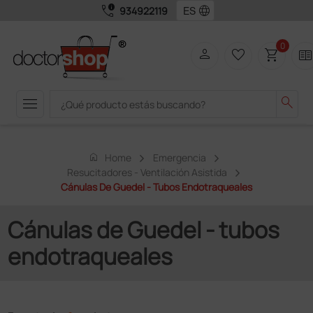
call_quality
language
934922119
0
person
favorite_border
shopping_cart
two_page
menu
search
home
Home
Emergencia
Resucitadores - Ventilación Asistida
Cánulas De Guedel - Tubos Endotraqueales
Cánulas de Guedel - tubos
endotraqueales