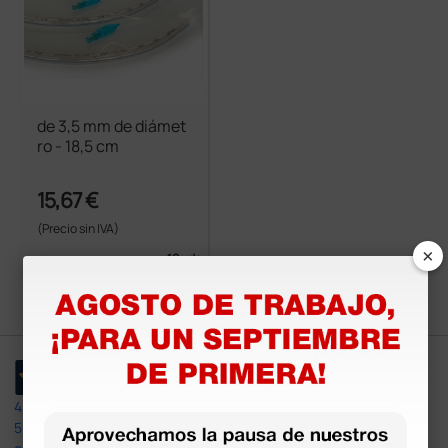
de 3,5 mm de diámet
ro - 18,5 cm
15,67 €
(Precio sin IVA)
×
10 uds.
4,4
/5
597