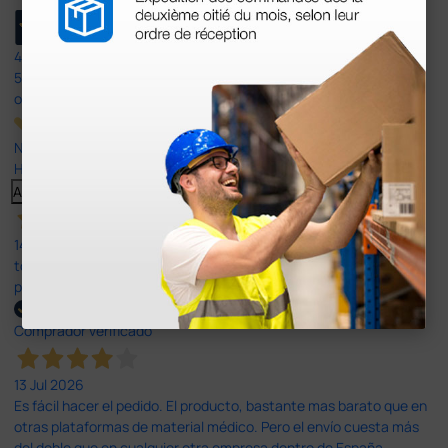
4,4
/5
597
opiniones
Nuestras reseñas de 4 y 5 estrellas.
Haga clic aquí para leerlos todos >
Anterior
Siguiente
14 Jul 2026
todo correcto. podria señalar que un poco caro los portes y el
plazo de entrega se alarga.
Comprador verificado
13 Jul 2026
Es fácil hacer el pedido. El producto, bastante mas barato que en
otras plataformas de material médico. Pero el envío cuesta más
del doble que en cualquier otra empresa dentro de España.