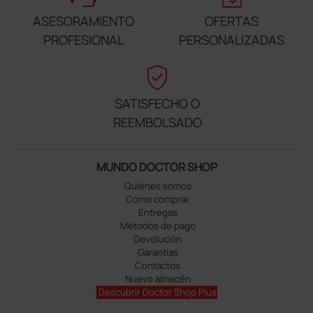
ASESORAMIENTO
OFERTAS
PROFESIONAL
PERSONALIZADAS
verified_user
SATISFECHO O
REEMBOLSADO
MUNDO DOCTOR SHOP
Quiénes somos
Cómo comprar
Entregas
Métodos de pago
Devolución
Garantías
Contactos
Nuevo almacén
Descubrir Doctor Shop Plus