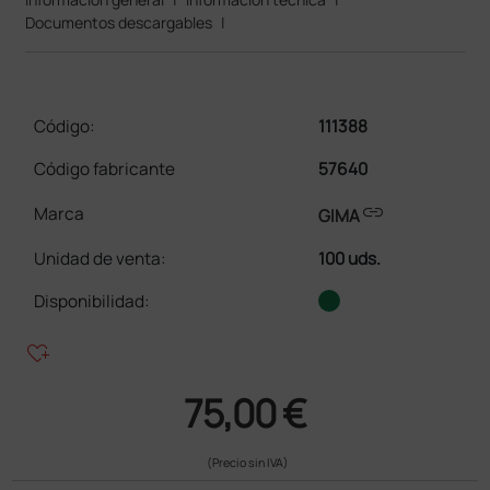
Documentos descargables
|
Código:
111388
Código fabricante
57640
link
Marca
GIMA
Unidad de venta
:
100 uds.
Disponibilidad:
heart_plus
75,00 €
(Precio sin IVA)