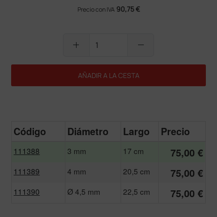
90,75 €
Precio con IVA
add
remove
AÑADIR A LA CESTA
Código
Diámetro
Largo
Precio
111388
3 mm
17 cm
75,00 €
111389
4 mm
20,5 cm
75,00 €
111390
Ø 4,5 mm
22,5 cm
75,00 €