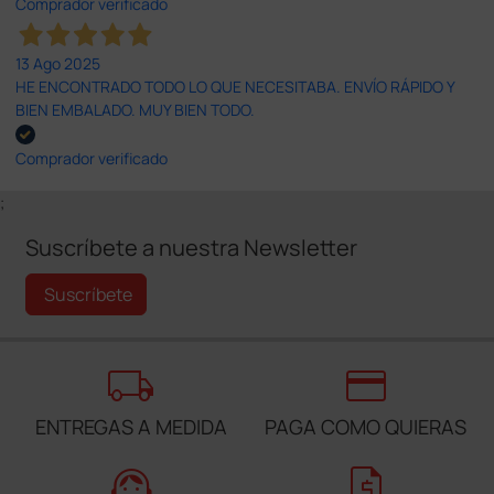
Comprador verificado
13 Ago 2025
HE ENCONTRADO TODO LO QUE NECESITABA. ENVÍO RÁPIDO Y
BIEN EMBALADO. MUY BIEN TODO.
Comprador verificado
;
Suscríbete a nuestra Newsletter
Suscríbete
local_shipping
credit_card
ENTREGAS A MEDIDA
PAGA COMO QUIERAS
support_agent
request_quote