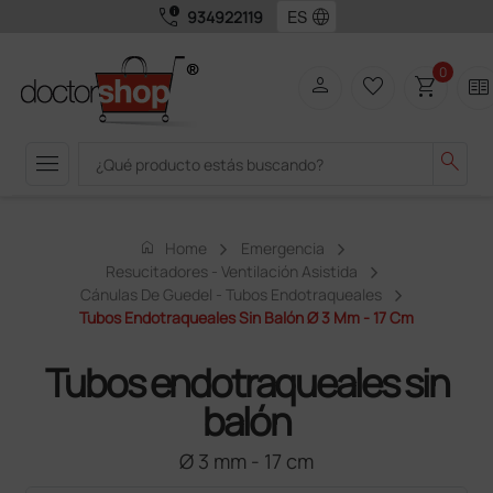
call_quality
language
934922119
0
person
favorite_border
shopping_cart
two_pager
menu
search
home
Home
Emergencia
Resucitadores - Ventilación Asistida
Cánulas De Guedel - Tubos Endotraqueales
Tubos Endotraqueales Sin Balón Ø 3 Mm - 17 Cm
Tubos endotraqueales sin
balón
Ø 3 mm - 17 cm