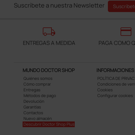
Suscríbete a nuestra Newsletter
Suscríbet
local_shipping
credit_card
ENTREGAS A MEDIDA
PAGA COMO Q
MUNDO DOCTOR SHOP
INFORMACIONES
Quiénes somos
POLÍTICA DE PRIVA
Cómo comprar
Condiciones de ven
Entregas
Cookies
Métodos de pago
Configurar cookies
Devolución
Garantías
Contactos
Nuevo almacén
Descubrir Doctor Shop Plus