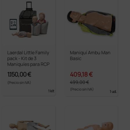
Laerdal Little Family
Maniquí Ambu Man
pack - Kit de 3
Basic
Maniquíes para RCP
1.150,00 €
409,18 €
499,00 €
(Precio sin IVA)
(Precio sin IVA)
1 kit
1 ud.