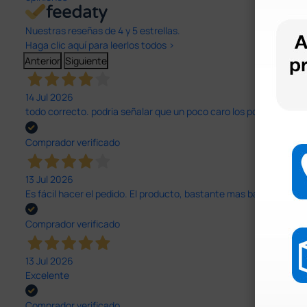
Nuestras reseñas de 4 y 5 estrellas.
Haga clic aquí para leerlos todos >
Anterior
Siguiente
14 Jul 2026
todo correcto. podria señalar que un poco caro los portes y el pl
Comprador verificado
13 Jul 2026
Es fácil hacer el pedido. El producto, bastante mas barato que 
Comprador verificado
13 Jul 2026
Excelente
Comprador verificado