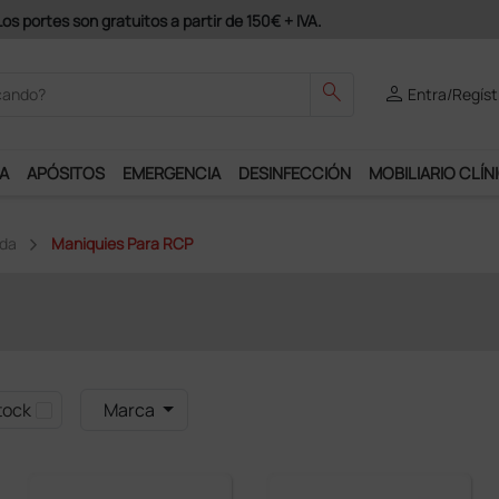
Únete al programa Ds Plus y 
search
person
Entra/Regíst
A
APÓSITOS
EMERGENCIA
DESINFECCIÓN
MOBILIARIO CLÍN
ida
Maniquies Para RCP
tock
Marca