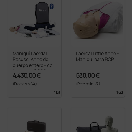
Maniquí Laerdal
Laerdal Little Anne -
Resusci Anne de
Maniquí para RCP
cuerpo entero - con
feedback QCPR
4.430,00 €
530,00 €
(Precio sin IVA)
(Precio sin IVA)
1 kit
1 ud.