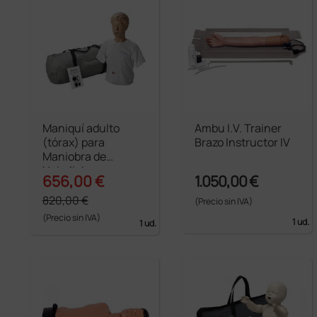
Maniquí adulto
Ambu I.V. Trainer
(tórax) para
Brazo Instructor IV
Maniobra de
Heimlich
656,00 €
1.050,00 €
820,00 €
(Precio sin IVA)
(Precio sin IVA)
1 ud.
1 ud.