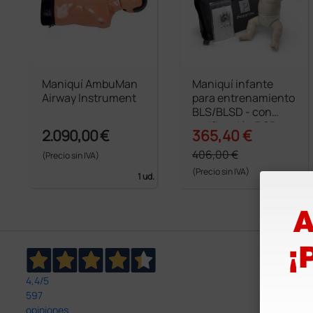
Maniquí AmbuMan
Maniquí infante
Airway Instrument
para entrenamiento
BLS/BLSD - con
verificación RCP
2.090,00 €
365,40 €
406,00 €
(Precio sin IVA)
(Precio sin IVA)
1 ud.
1 ud.
4,4
/5
597
opiniones