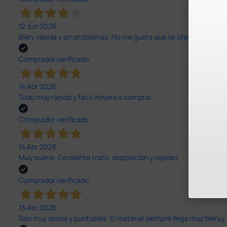
12 Jun 2026
Bien, rápida y sin problemas. No me gusta que se oferten productos
Comprador verificado
14 Abr 2026
Todo muy rápido y fácil,volveré a comprar.
Comprador verificado
14 Abr 2026
Muy buena. Excelente trato, disposición y rapidez
Comprador verificado
13 Abr 2026
Son muy serios y puntuales. El material siempre llega muy bien¡¡¡