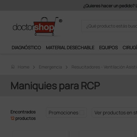
tuitos a partir de 150€ + IVA.
DIAGNÓSTICO
MATERIAL DESECHABLE
EQUIPOS
CIRUGÍ
home
Home
Emergencia
Resucitadores - Ventilación Asist
Maniquies para RCP
Encontrados
Promociones
Ver productos en s
12
productos