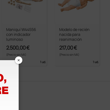
Maniquí W44556
Modelo de recién
con indicador
nacida para
luminoso
reanimación
2.500,00 €
217,00 €
(Precio sin IVA)
(Precio sin IVA)
×
1 ud.
1 ud.