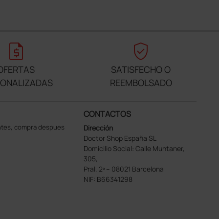
request_quote
verified_user
OFERTAS
SATISFECHO O
SONALIZADAS
REEMBOLSADO
CONTACTOS
ntes, compra despues
Dirección
Doctor Shop España SL
Domicilio Social: Calle Muntaner,
305,
Pral. 2ª – 08021 Barcelona
NIF: B66341298