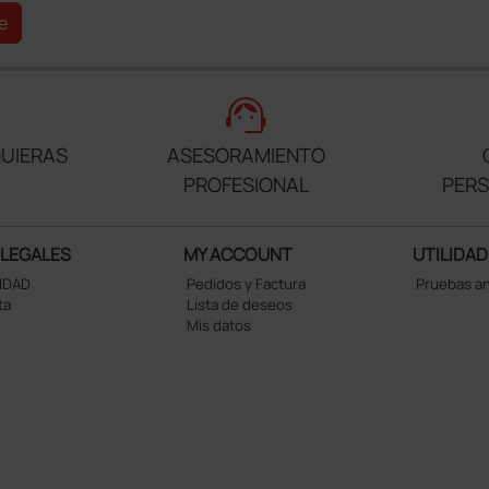
e
support_agent
UIERAS
ASESORAMIENTO
PROFESIONAL
PER
 LEGALES
MY ACCOUNT
UTILIDAD
CIDAD
Pedidos y Factura
Pruebas a
ta
Lista de deseos
Mis datos