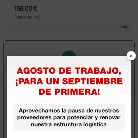
158,00 €
(Precio sin IVA)
1 ud.
×
Pregúntale a un colega
¿Todavía tienes alguna duda? ¿Necesitas más
información?
Envía ahora mismo tu pregunta a los colegas que ya
han adquirido este producto.