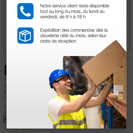
Envía tu pregunta
4,4
/5
597
opiniones
Nuestras reseñas de 4 y 5 estrellas.
Haga clic aquí para leerlos todos >
Anterior
Siguiente