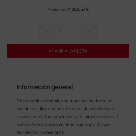
262,57 €
Precio con IVA
add
remove
AÑADIR A LA CESTA
Información general
Este modelo económico de reanimación de recién
nacido se utiliza con una máscara desechable para
las vías respiratorias/pulmón, cara, aire de máscara /
pulmón / cara, que no se tiene que limpiar ni que
desinfectar ni desmontar.