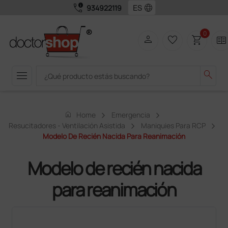
call_quality
language
934922119
0
person
favorite_border
shopping_cart
two_pager
menu
search
home
Home
Emergencia
Resucitadores - Ventilación Asistida
Maniquies Para RCP
Modelo De Recién Nacida Para Reanimación
Modelo de recién nacida
para reanimación