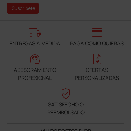
Suscríbete
local_shipping
credit_card
ENTREGAS A MEDIDA
PAGA COMO QUIERAS
support_agent
request_quote
ASESORAMIENTO
OFERTAS
PROFESIONAL
PERSONALIZADAS
verified_user
SATISFECHO O
REEMBOLSADO
MUNDO DOCTOR SHOP