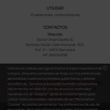
UTILIDAD
Pruebas antes, compra despues
CONTACTOS
Dirección
Doctor Shop España SL
Domicilio Social: Calle Muntaner, 305,
Pral. 2ª – 08021 Barcelona
NIF: B66341298
cancel
Utilizamos cookies para garantizarte la mejor experiencia de
compra, ofrecerte contenidos en línea con tus preferencias,
personalizar nuestros contenidos publicitarios y obtener
DOCTOR SHOP ES UN SITIO WEB PROFESIONAL
estadísticas. Terceros autorizados también utilizan estas
DEDICADO A LA PROFESIÓN MÉDICA Y LA
herramientas en relación con los anuncios mostrados.
Haciendo clic en “Aceptar” darás el consentimiento para
ASISTENCIA SANITARIA
utilizar todas las cookies. Haciendo clic en “Personalizar
Cookies” es posible personalizar tus preferencias de uso de
Copyright Doctor Shop España 2005-2026 - Todos los derechos
las cookies. Para más información puedes visitar la página