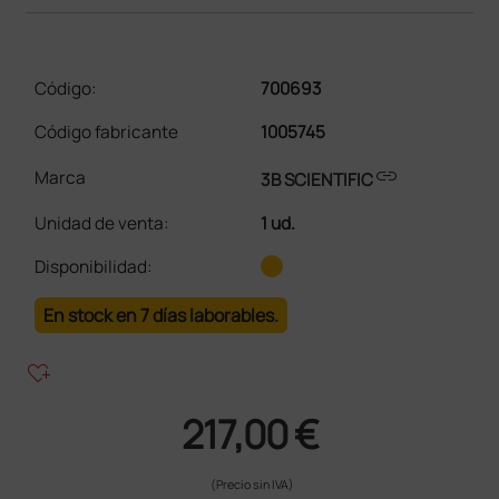
Código:
700693
Código fabricante
1005745
link
Marca
3B SCIENTIFIC
Unidad de venta
:
1 ud.
Disponibilidad:
En stock en 7 días laborables.
heart_plus
217,00 €
(Precio sin IVA)