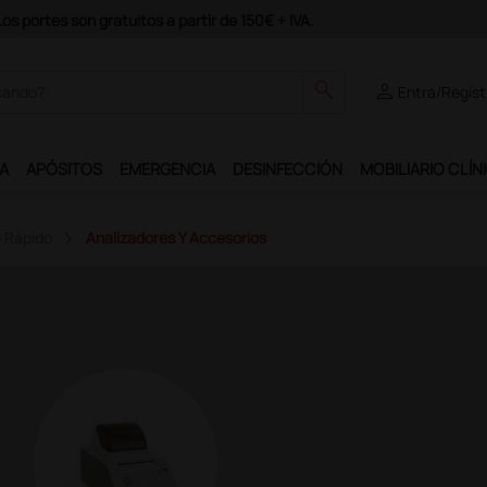
 programa Ds Plus y podrás disfrutar de muchos servicios exclusivos.
search
person
Entra/Regíst
A
APÓSITOS
EMERGENCIA
DESINFECCIÓN
MOBILIARIO CLÍN
o Rápido
Analizadores Y Accesorios