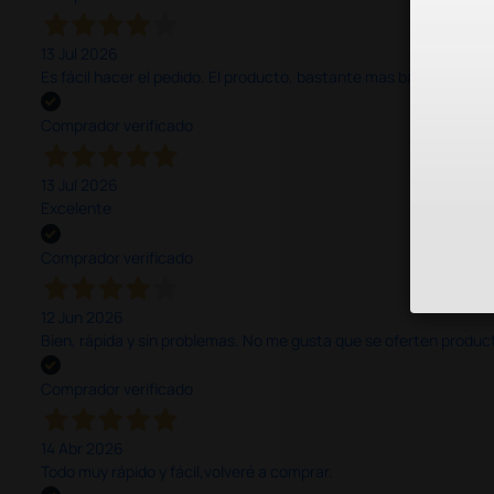
13 Jul 2026
Es fácil hacer el pedido. El producto, bastante mas barato que 
Comprador verificado
13 Jul 2026
Excelente
Comprador verificado
12 Jun 2026
Bien, rápida y sin problemas. No me gusta que se oferten productos
Comprador verificado
14 Abr 2026
Todo muy rápido y fácil,volveré a comprar.