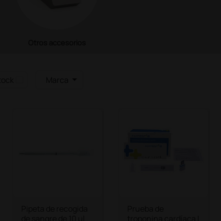
Otros accesorios
tock
Marca
Pipeta de recogida
Prueba de
de sangre de 10 µl
troponina cardíaca I