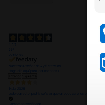
4,4
/5
597
opiniones
Nuestras reseñas de 4 y 5 estrellas.
Haga clic aquí para leerlos todos >
Anterior
Siguiente
14 Jul 2026
todo correcto. podria señalar que un poco caro los portes y el pl
Comprador verificado