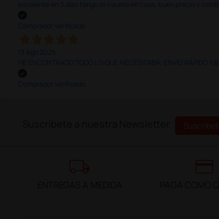
excelente en 3 días tengo el insumo en casa, buen precio y calid
Comprador verificado
13 Ago 2025
HE ENCONTRADO TODO LO QUE NECESITABA. ENVÍO RÁPIDO Y B
Comprador verificado
;
Suscríbete a nuestra Newsletter
Suscríbet
local_shipping
credit_card
ENTREGAS A MEDIDA
PAGA COMO Q