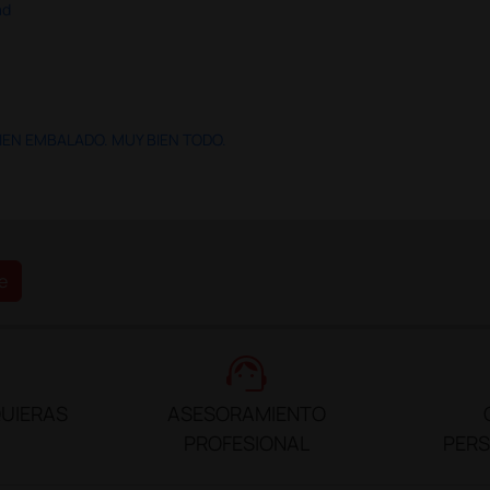
ad
IEN EMBALADO. MUY BIEN TODO.
e
support_agent
UIERAS
ASESORAMIENTO
PROFESIONAL
PER