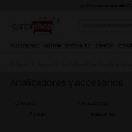
Únete al
DIAGNÓSTICO
MATERIAL DESECHABLE
EQUIPOS
CIRUGÍ
home
Home
Equipos
Analizadores Y Medidores Diagnóstic
Analizadores y accesorios
Pruebas
Analizadores