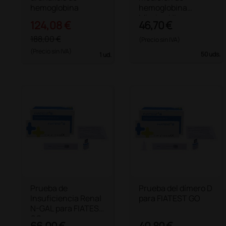
hemoglobina
hemoglobina
Mission Hb
124,08 €
46,70 €
188,00 €
(Precio sin IVA)
(Precio sin IVA)
50 uds.
1 ud.
Prueba de
Prueba del dímero D
Insuficiencia Renal
para FIATEST GO
N-GAL para FIATEST
GO
66,00 €
40,80 €