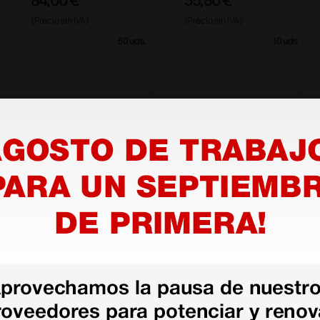
(Precio sin IVA)
(Precio sin IVA)
50 uds.
10 uds.
Prueba de Virus
Prueba de STREP A
respiratorio sincitial
Estreptococo A para
VRS para FIATEST
FIATEST GO
GO
95,00 €
31,90 €
(Precio sin IVA)
(Precio sin IVA)
10 uds.
10 uds.