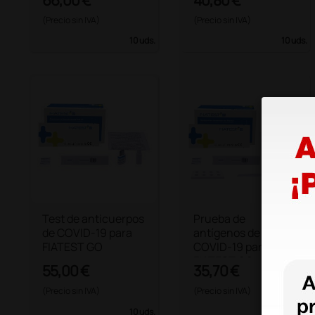
(Precio sin IVA)
(Precio sin IVA)
10 uds.
10 uds.
Test de anticuerpos
Prueba de
de COVID-19 para
antígenos de
FIATEST GO
COVID-19 para
FIATEST GO
55,00 €
35,70 €
(Precio sin IVA)
(Precio sin IVA)
10 uds.
10 uds.