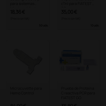
para sistemas
cTnI para FIATEST
Mission y Mission
GO
18,36 €
35,00 €
Hb
(Precio sin IVA)
(Precio sin IVA)
50 uds.
10 uds.
Microcuvette para
Prueba de Proteína
Hemo Control
C reactiva PCR para
FIATEST GO
84,00 €
35,80 €