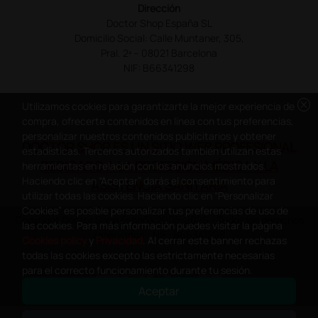
Dirección
Doctor Shop España SL
Domicilio Social: Calle Muntaner, 305,
Pral. 2ª – 08021 Barcelona
NIF: B66341298
cancel
Utilizamos cookies para garantizarte la mejor experiencia de
compra, ofrecerte contenidos en línea con tus preferencias,
personalizar nuestros contenidos publicitarios y obtener
DOCTOR SHOP ES UN SITIO WEB PROFESIONAL
estadísticas. Terceros autorizados también utilizan estas
DEDICADO A LA PROFESIÓN MÉDICA Y LA
herramientas en relación con los anuncios mostrados.
Haciendo clic en “Aceptar” darás el consentimiento para
ASISTENCIA SANITARIA
utilizar todas las cookies. Haciendo clic en “Personalizar
Cookies” es posible personalizar tus preferencias de uso de
Copyright Doctor Shop España 2005-2026 - Todos los derechos
las cookies. Para más información puedes visitar la página
reservados - NIF.: B66341298
Cookies policy
y
Privacidad
. Al cerrar este banner rechazas
todas las cookies excepto las estrictamente necesarias
para el correcto funcionamiento durante tu sesión.
Aceptar