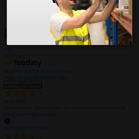
Envía tu pregunta
4,4
/5
597
opiniones
Nuestras reseñas de 4 y 5 estrellas.
Haga clic aquí para leerlos todos >
Anterior
Siguiente
14 Jul 2026
todo correcto. podria señalar que un poco caro los portes y el
plazo de entrega se alarga.
Comprador verificado