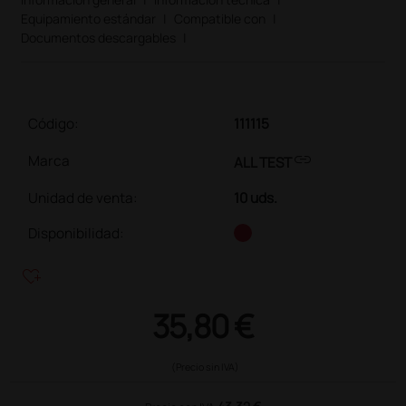
Equipamiento estándar
|
Compatible con
|
Documentos descargables
|
Código:
111115
link
Marca
ALL TEST
Unidad de venta
:
10 uds.
Disponibilidad:
heart_plus
35,80 €
(Precio sin IVA)