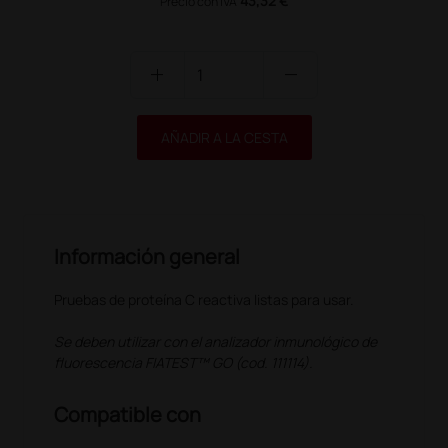
43,32 €
Precio con IVA
add
remove
AÑADIR A LA CESTA
Información general
Pruebas de proteína C reactiva listas para usar.
Se deben utilizar con el analizador inmunológico de
fluorescencia FIATEST™ GO (cod. 111114).
Compatible con