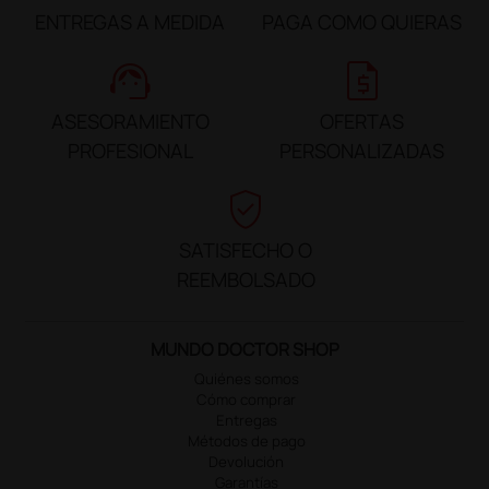
ENTREGAS A MEDIDA
PAGA COMO QUIERAS
support_agent
request_quote
ASESORAMIENTO
OFERTAS
PROFESIONAL
PERSONALIZADAS
verified_user
SATISFECHO O
REEMBOLSADO
MUNDO DOCTOR SHOP
Quiénes somos
Cómo comprar
Entregas
Métodos de pago
Devolución
Garantías