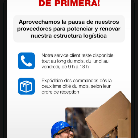
Pregúntale a un colega
¿Todavía tienes alguna duda? ¿Necesitas más
información?
Envía ahora mismo tu pregunta a los colegas que ya
han adquirido este producto.