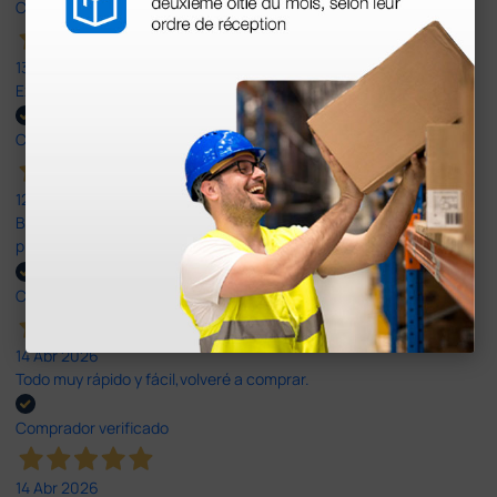
Comprador verificado
13 Jul 2026
Excelente
Comprador verificado
12 Jun 2026
Bien, rápida y sin problemas. No me gusta que se oferten
productos sin incluir el IVA que luego nos van a cobrar.
Comprador verificado
14 Abr 2026
Todo muy rápido y fácil,volveré a comprar.
Comprador verificado
14 Abr 2026