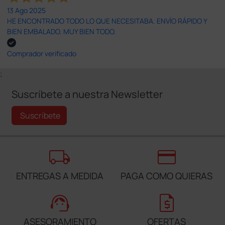
13 Ago 2025
HE ENCONTRADO TODO LO QUE NECESITABA. ENVÍO RÁPIDO Y
BIEN EMBALADO. MUY BIEN TODO.
Comprador verificado
;
Suscríbete a nuestra Newsletter
Suscríbete
local_shipping
credit_card
ENTREGAS A MEDIDA
PAGA COMO QUIERAS
support_agent
request_quote
ASESORAMIENTO
OFERTAS