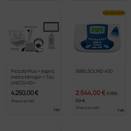
más opciones
Piccolo Plus + espiró
SIBELSOUND 400
metro Minispir + Tou
chECG HD+
4.250,00 €
2.544,00 €
3.180,
00 €
(Precio sin IVA)
(Precio sin IVA)
1 kit
1 ud.