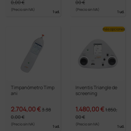
0,00 €
00 €
(Precio sin IVA)
(Precio sin IVA)
1 ud.
1 ud.
más opciones
Timpanómetro Timp
Inventis Triangle de
ani
screening
2.704,00 €
1.480,00 €
3.38
1.850,
0,00 €
00 €
(Precio sin IVA)
(Precio sin IVA)
1 ud.
1 ud.