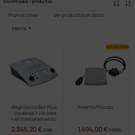
Encontrados
7
productos
Promociones
Ver productos en stock
Marca
más opciones
diagnóstico Bell Plus
Inventis Piccolo
- vía aérea + vía ósea
+ enmascaramiento
2.345,20 €
1.494,00 €
2.86
1.660,