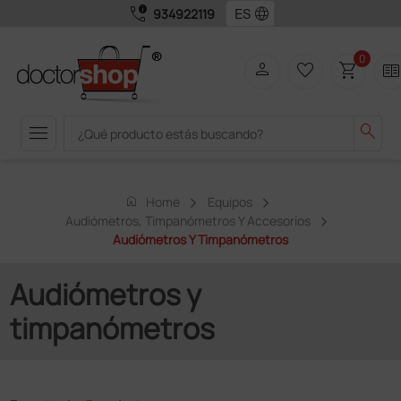
call_quality
language
934922119
0
person
favorite_border
shopping_cart
two_page
menu
search
home
Home
Equipos
Audiómetros, Timpanómetros Y Accesorios
Audiómetros Y Timpanómetros
Audiómetros y
timpanómetros