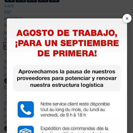
4,4
/5
597
×
opiniones
Nuestras reseñas de 4 y 5 estrellas.
Haga clic aquí para leerlos todos >
Anterior
Siguiente
14 Jul 2026
todo correcto. podria señalar que un poco caro los portes y el
plazo de entrega se alarga.
Comprador verificado
13 Jul 2026
Es fácil hacer el pedido. El producto, bastante mas barato que en
otras plataformas de material médico. Pero el envío cuesta más
del doble que en cualquier otra empresa dentro de España.