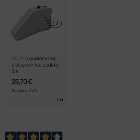
Prueba audiométric
a electrónica pediátr
ica
25,70 €
(Precio sin IVA)
1 ud.