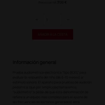
31,10 €
Precio con IVA
add
remove
AÑADIR A LA CESTA
Información general
Prueba audiométrica electrónica "tipo BOEL" para
evaluar la respuesta del niño (de 6-10 meses) al
estímulo sonoro. El aparato para pruebas de audición
pediátrica (que por simplicidad llamaremos
"audiómetro" a pesar de que esta denominación se
refiere a un equipo más complejo para el ajuste de
las frecuencias de los tonos generados) está