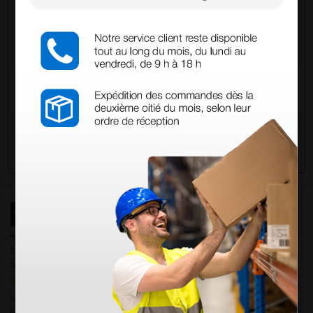
Envía ahora mismo tu pregunta a los colegas que ya
han adquirido este producto.
Envía tu pregunta
4,4
/5
597
opiniones
Nuestras reseñas de 4 y 5 estrellas.
Haga clic aquí para leerlos todos >