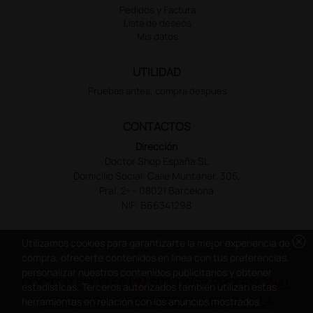
Pedidos y Factura
Lista de deseos
Mis datos
UTILIDAD
Pruebas antes, compra despues
CONTACTOS
Dirección
Doctor Shop España SL
Domicilio Social: Calle Muntaner, 305,
Pral. 2ª – 08021 Barcelona
NIF: B66341298
cancel
Utilizamos cookies para garantizarte la mejor experiencia de
compra, ofrecerte contenidos en línea con tus preferencias,
personalizar nuestros contenidos publicitarios y obtener
DOCTOR SHOP ES UN SITIO WEB PROFESIONAL
estadísticas. Terceros autorizados también utilizan estas
DEDICADO A LA PROFESIÓN MÉDICA Y LA
herramientas en relación con los anuncios mostrados.