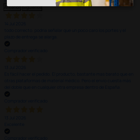
Anterior
Siguiente
14 Jul 2026
todo correcto. podria señalar que un poco caro los portes y el
plazo de entrega se alarga.
Comprador verificado
13 Jul 2026
Es fácil hacer el pedido. El producto, bastante mas barato que en
otras plataformas de material médico. Pero el envío cuesta más
del doble que en cualquier otra empresa dentro de España.
Comprador verificado
13 Jul 2026
Excelente
Comprador verificado