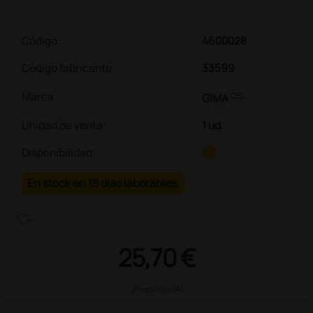
Código:
4600028
Código fabricante
33599
link
Marca
GIMA
Unidad de venta
:
1 ud.
Disponibilidad:
En stock en 15 días laborables.
heart_plus
25,70 €
(Precio sin IVA)