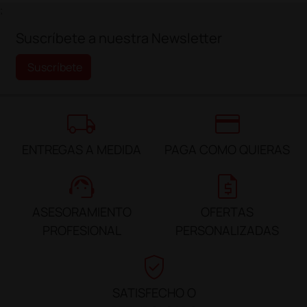
;
Suscríbete a nuestra Newsletter
Suscríbete
local_shipping
credit_card
ENTREGAS A MEDIDA
PAGA COMO QUIERAS
support_agent
request_quote
ASESORAMIENTO
OFERTAS
PROFESIONAL
PERSONALIZADAS
verified_user
SATISFECHO O