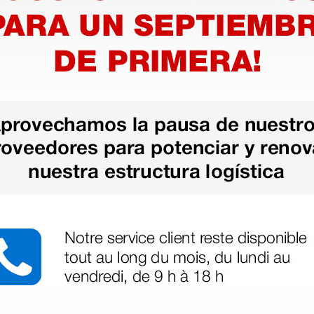
stimulación visual y auditiva de
jación de un objeto.
s