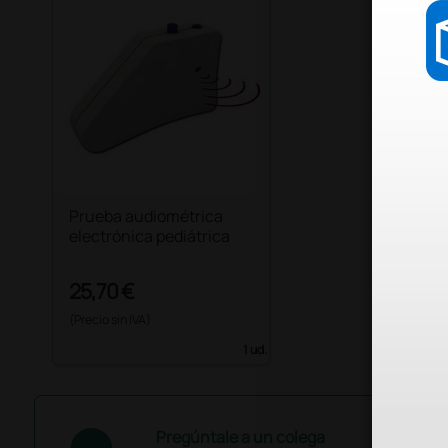
Prueba audiométrica
electrónica pediátrica
25,70 €
(Precio sin IVA)
1 ud.
Pregúntale a un colega