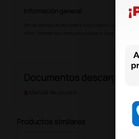
Información general
Set de dos lápices de madera (rojo y blanco) ideal para la e
niños. También son útiles para evaluar la capacidad de la fi
Documentos descargable
Manual de usuario
Productos similares