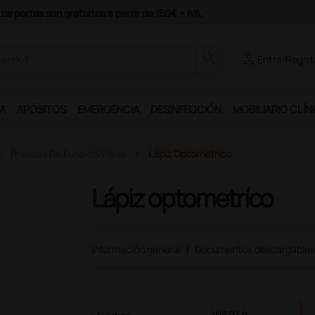
s portes son gratuitos a partir de 150€ + IVA.
search
person
Entra/Regíst
A
APÓSITOS
EMERGENCIA
DESINFECCIÓN
MOBILIARIO CLÍN
Pruebas De Función Visual
Lápiz Optometríco
Lápiz optometríco
Información general
|
Documentos descargables