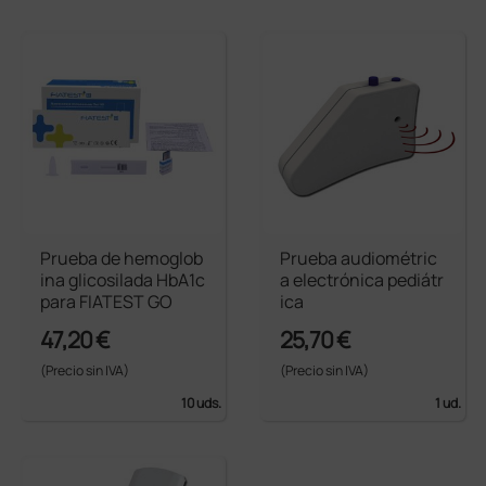
Prueba de hemoglob
Prueba audiométric
ina glicosilada HbA1c
a electrónica pediátr
para FIATEST GO
ica
47,20 €
25,70 €
(Precio sin IVA)
(Precio sin IVA)
10 uds.
1 ud.