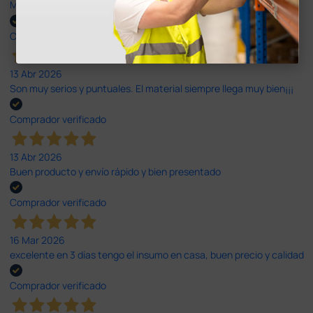
Muy buena. Excelente trato, disposición y rapidez
Comprador verificado
13 Abr 2026
Son muy serios y puntuales. El material siempre llega muy bien¡¡¡
Comprador verificado
13 Abr 2026
Buen producto y envío rápido y bien presentado
Comprador verificado
16 Mar 2026
excelente en 3 días tengo el insumo en casa, buen precio y calidad
Comprador verificado