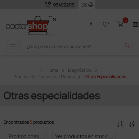
call_quality
language
934922119
0
person
favorite_border
shopping_cart
two_page
menu
search
home
Home
Diagnóstico
Pruebas De Diagnóstico Rápido
Otras Especialidades
Otras especialidades
Encontrados
5
productos
Promociones
Ver productos en stock