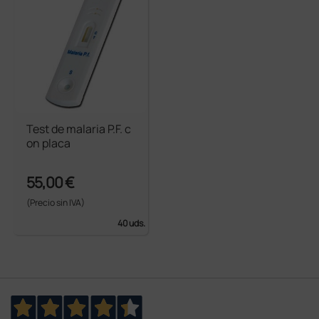
Test de malaria P.F. c
on placa
55,00 €
(Precio sin IVA)
40 uds.