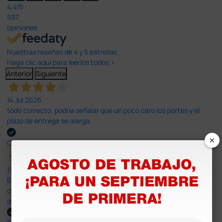
4,4
/5
597
opiniones
Nuestras reseñas de 4 y 5 estrellas.
Haga clic aquí para leerlos todos >
Anterior
Siguiente
14 Jul 2026
todo correcto. podria señalar que un poco caro los portes y el
plazo de entrega se alarga.
×
Comprador verificado
13 Jul 2026
Es fácil hacer el pedido. El producto, bastante mas barato que en
otras plataformas de material médico. Pero el envío cuesta más
del doble que en cualquier otra empresa dentro de España.