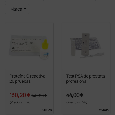
Marca
Proteína C reactiva -
Test PSA de próstata
20 pruebas
profesional
130,20 €
44,00 €
140,00 €
(Precio sin IVA)
(Precio sin IVA)
20 uds.
25 uds.