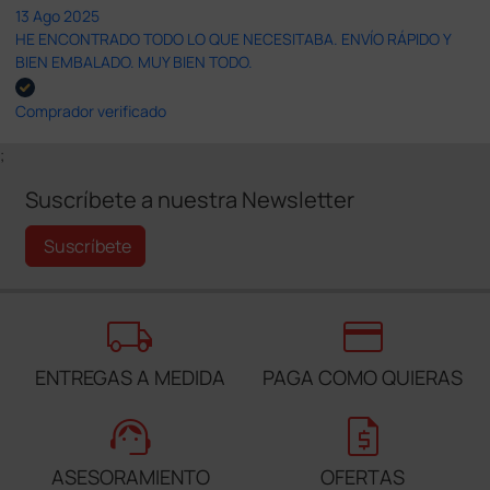
13 Ago 2025
HE ENCONTRADO TODO LO QUE NECESITABA. ENVÍO RÁPIDO Y
BIEN EMBALADO. MUY BIEN TODO.
Comprador verificado
;
Suscríbete a nuestra Newsletter
Suscríbete
local_shipping
credit_card
ENTREGAS A MEDIDA
PAGA COMO QUIERAS
support_agent
request_quote
ASESORAMIENTO
OFERTAS