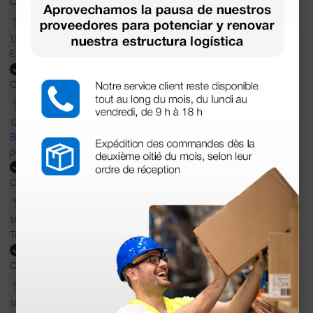
Comprador verificado
13 Jul 2026
Excelente
Comprador verificado
12 Jun 2026
Bien, rápida y sin problemas. No me gusta que se oferten
productos sin incluir el IVA que luego nos van a cobrar.
Comprador verificado
14 Abr 2026
Todo muy rápido y fácil,volveré a comprar.
Comprador verificado
14 Abr 2026