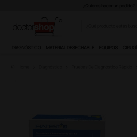
Únete al programa Ds Plus y p
DIAGNÓSTICO
MATERIAL DESECHABLE
EQUIPOS
CIRUGÍ
home
Home
Diagnóstico
Pruebas De Diagnóstico Rápido