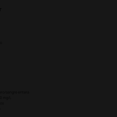
r
co
ero/sangre entera
00 mg/L
tos
a