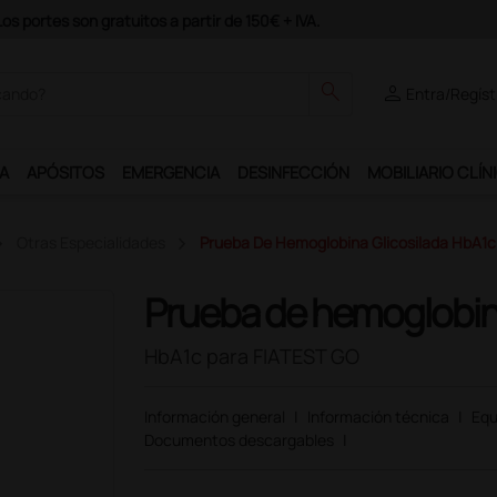
odrás disfrutar de muchos servicios exclusivos.
search
person
Entra/Regíst
A
APÓSITOS
EMERGENCIA
DESINFECCIÓN
MOBILIARIO CLÍN
Otras Especialidades
Prueba De Hemoglobina Glicosilada HbA1c
Prueba de hemoglobina
HbA1c para FIATEST GO
Información general
|
Información técnica
|
Equ
Documentos descargables
|