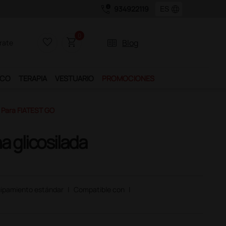
call_quality
language
934922119
0
favorite_border
shopping_cart
two_pager
Blog
rate
ICO
TERAPIA
VESTUARIO
PROMOCIONES
 Para FIATEST GO
 glicosilada
ipamiento estándar
|
Compatible con
|