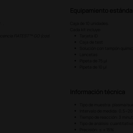
Equipamiento estánda
. .
Caja de 10 unidades.
Cada kit incluye:
escencia FIATEST™ GO (cod.
Tarjeta ID
Caja de test
Solución con tampón quími
Lancetas
Pipeta de 75 µl
Pipeta de 10 µl
Información técnica
Tipo de muestra: plasma/su
Intervalo de medida: 0,5~2
Tiempo de reacción: 3 minu
Tipo de análisis: cuantitativ
Precisión: ≤ ± 15%