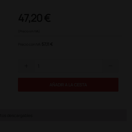
47,20 €
(Precio sin IVA)
57,11 €
Precio con IVA
add
remove
AÑADIR A LA CESTA
os descargables