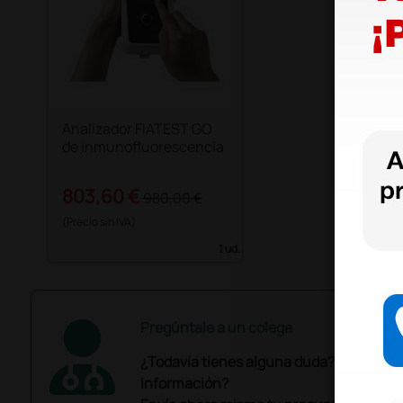
Analizador FIATEST GO
de inmunofluorescencia
803,60 €
980,00 €
(Precio sin IVA)
1 ud.
Pregúntale a un colega
¿Todavía tienes alguna duda? ¿Necesit
información?