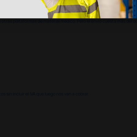
en otras plataformas de material médico. Pero el envío cuesta más del 
 sin incluir el IVA que luego nos van a cobrar.