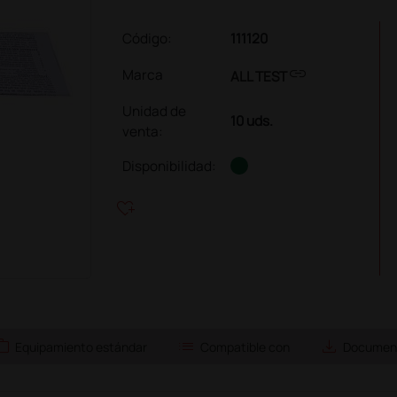
Código:
111120
link
Marca
ALL TEST
Unidad de
10 uds.
venta
:
Disponibilidad:
heart_plus
ork
list
save_alt
Equipamiento estándar
Compatible con
Document