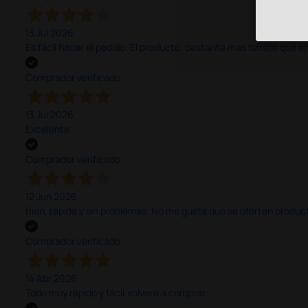
13 Jul 2026
Es fácil hacer el pedido. El producto, bastante mas barato que 
Comprador verificado
13 Jul 2026
Excelente
Comprador verificado
12 Jun 2026
Bien, rápida y sin problemas. No me gusta que se oferten productos
Comprador verificado
14 Abr 2026
Todo muy rápido y fácil,volveré a comprar.