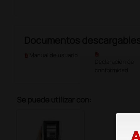
Documentos descargable
Manual de usuario
Declaración de
conformidad
Se puede utilizar con: