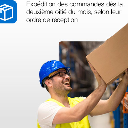
legas que ya
azo de entrega se alarga.