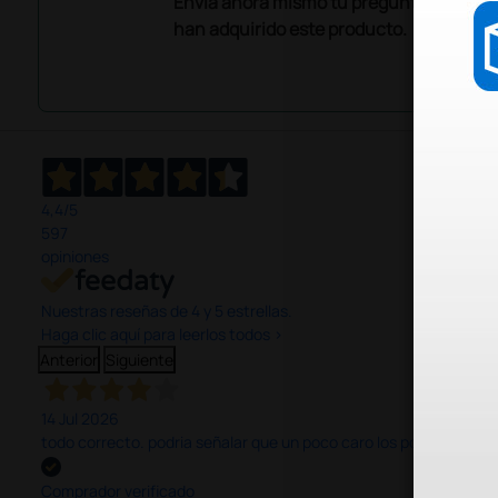
Envía ahora mismo tu pregunta a los co
han adquirido este producto.
4,4
/5
597
opiniones
Nuestras reseñas de 4 y 5 estrellas.
Haga clic aquí para leerlos todos >
Anterior
Siguiente
14 Jul 2026
todo correcto. podria señalar que un poco caro los portes y el pl
Comprador verificado