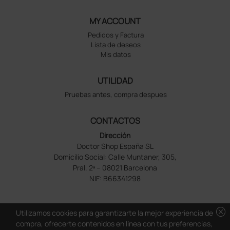
MY ACCOUNT
Pedidos y Factura
Lista de deseos
Mis datos
UTILIDAD
Pruebas antes, compra despues
CONTACTOS
Dirección
Doctor Shop España SL
Domicilio Social: Calle Muntaner, 305,
Pral. 2ª – 08021 Barcelona
NIF: B66341298
cancel
Utilizamos cookies para garantizarte la mejor experiencia de
compra, ofrecerte contenidos en línea con tus preferencias,