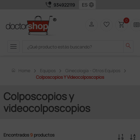
call_quality
language
934922119
0
person
favorite_border
shopping_cart
two_page
menu
search
home
Home
Equipos
Ginecología - Otros Equipos
Colposcopios Y Videocolposcopios
Colposcopios y
videocolposcopios
Encontrados
9
productos