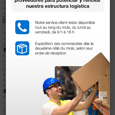
Nuestras reseñas de 4 y 5 estrellas.
Haga clic aquí para leerlos todos >
Anterior
Siguiente
14 Jul 2026
todo correcto. podria señalar que un poco caro los portes y el
plazo de entrega se alarga.
Comprador verificado
13 Jul 2026
Es fácil hacer el pedido. El producto, bastante mas barato que en
otras plataformas de material médico. Pero el envío cuesta más
del doble que en cualquier otra empresa dentro de España.
Comprador verificado
13 Jul 2026