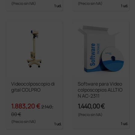
(Precio sin IVA)
(Precio sin IVA)
1 ud.
1 ud.
Videocolposcopio di
Software para Video
gital COLPRO
colposcopios ALLTIO
N AC-2311
1.883,20 €
1.440,00 €
2.140,
00 €
(Precio sin IVA)
(Precio sin IVA)
1 ud.
1 ud.