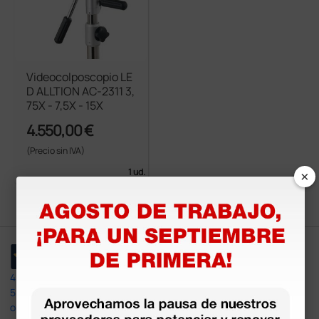
Videocolposcopio LE
D ALLTION AC-2311 3,
75X - 7,5X - 15X
4.550,00 €
(Precio sin IVA)
×
1 ud.
4,4
/5
597
opiniones