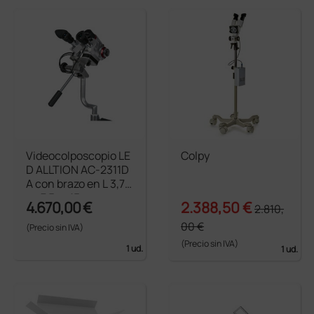
Videocolposcopio LE
Colpy
D ALLTION AC-2311D
A con brazo en L 3,75
x - 7,5x - 15x
4.670,00 €
2.388,50 €
2.810,
00 €
(Precio sin IVA)
(Precio sin IVA)
1 ud.
1 ud.