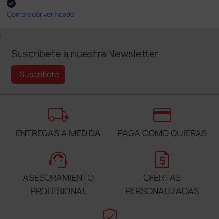
Comprador verificado
;
Suscríbete a nuestra Newsletter
Suscríbete
local_shipping
credit_card
ENTREGAS A MEDIDA
PAGA COMO QUIERAS
support_agent
request_quote
ASESORAMIENTO
OFERTAS
PROFESIONAL
PERSONALIZADAS
verified_user