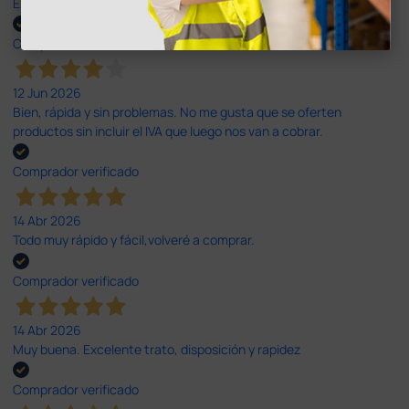
Excelente
Comprador verificado
12 Jun 2026
Bien, rápida y sin problemas. No me gusta que se oferten
productos sin incluir el IVA que luego nos van a cobrar.
Comprador verificado
14 Abr 2026
Todo muy rápido y fácil,volveré a comprar.
Comprador verificado
14 Abr 2026
Muy buena. Excelente trato, disposición y rapidez
Comprador verificado