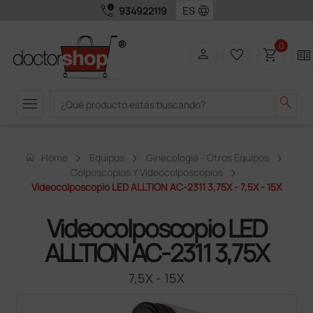
call_quality
language
934922119
0
person
favorite_border
shopping_cart
two_pager
menu
search
home
Home
Equipos
Ginecología - Otros Equipos
Colposcopios Y Videocolposcopios
Videocolposcopio LED ALLTION AC-2311 3,75X - 7,5X - 15X
Videocolposcopio LED
ALLTION AC-2311 3,75X
7,5X - 15X