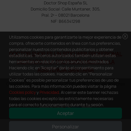
Doctor Shop España SL
Domicilio Social: Calle Muntaner, 305,
Pral. 2ª – 08021 Barcelona
NIF: B66341298
cancel
Utilizamos cookies para garantizarte la mejor experiencia de
compra, ofrecerte contenidos en línea con tus preferencias,
personalizar nuestros contenidos publicitarios y obtener
DOCTOR SHOP ES UN SITIO WEB PROFESIONAL
estadísticas. Terceros autorizados también utilizan estas
DEDICADO A LA PROFESIÓN MÉDICA Y LA
herramientas en relación con los anuncios mostrados.
Haciendo clic en “Aceptar” darás el consentimiento para
ASISTENCIA SANITARIA
utilizar todas las cookies. Haciendo clic en “Personalizar
Cookies” es posible personalizar tus preferencias de uso de
Copyright Doctor Shop España 2005-2026 - Todos los derechos
las cookies. Para más información puedes visitar la página
reservados - NIF.: B66341298
Cookies policy
y
Privacidad
. Al cerrar este banner rechazas
todas las cookies excepto las estrictamente necesarias
para el correcto funcionamiento durante tu sesión.
Aceptar
0
This site is protected by reCAPTCHA and the Google
Privacy Policy
and
Personalizar