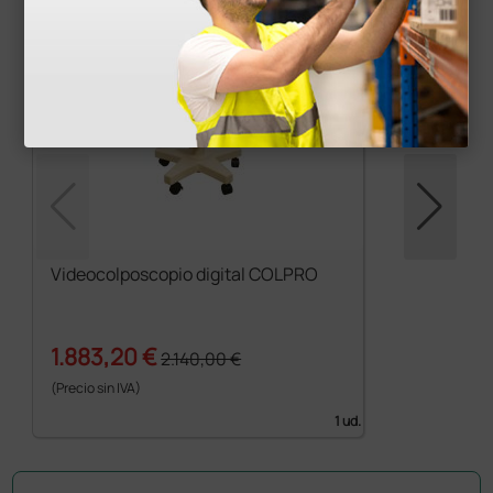
Videocolposcopio digital COLPRO
1.883,20 €
2.140,00 €
(Precio sin IVA)
1 ud.