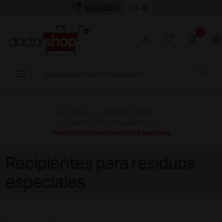
call_quality
language
934922119
0
person
favorite_border
shopping_cart
two_page
menu
search
home
Home
Mobiliario Clínico
Accesorios Para Ambulatorio
Recipientes Para Residuos Especiales
Recipientes para residuos
especiales