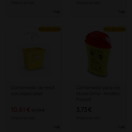
(Precio sin IVA)
(Precio sin IVA)
1 ud.
1 ud.
más opciones
más opciones
Contenedor de resid
Contenedor para res
uos especiales
iduos Gima - modelo
Pocket
10,61 €
3,73 €
12,19 €
(Precio sin IVA)
(Precio sin IVA)
1 ud.
1 ud.