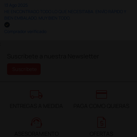
13 Ago 2025
HE ENCONTRADO TODO LO QUE NECESITABA. ENVÍO RÁPIDO Y
BIEN EMBALADO. MUY BIEN TODO.
Comprador verificado
;
Suscríbete a nuestra Newsletter
Suscríbete
local_shipping
credit_card
ENTREGAS A MEDIDA
PAGA COMO QUIERAS
support_agent
request_quote
ASESORAMIENTO
OFERTAS