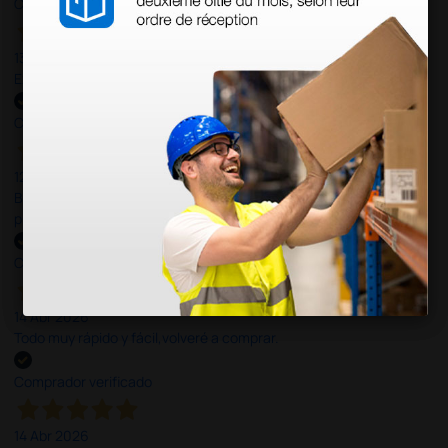
Comprador verificado
13 Jul 2026
Excelente
Comprador verificado
12 Jun 2026
Bien, rápida y sin problemas. No me gusta que se oferten
productos sin incluir el IVA que luego nos van a cobrar.
Comprador verificado
14 Abr 2026
Todo muy rápido y fácil,volveré a comprar.
Comprador verificado
14 Abr 2026