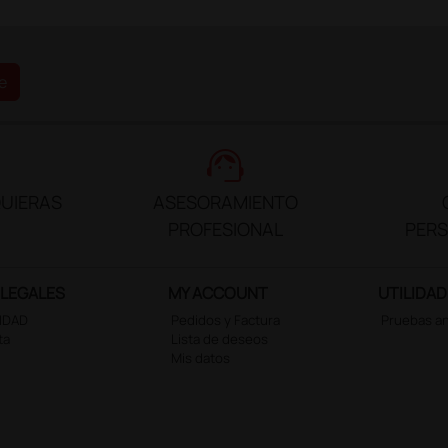
e
support_agent
UIERAS
ASESORAMIENTO
PROFESIONAL
PER
 LEGALES
MY ACCOUNT
UTILIDAD
CIDAD
Pedidos y Factura
Pruebas a
ta
Lista de deseos
Mis datos