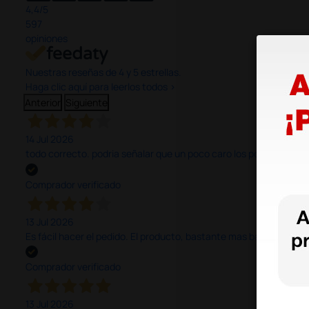
4,4
/5
597
opiniones
Nuestras reseñas de 4 y 5 estrellas.
Haga clic aquí para leerlos todos >
Anterior
Siguiente
14 Jul 2026
todo correcto. podria señalar que un poco caro los portes y el pl
Comprador verificado
13 Jul 2026
Es fácil hacer el pedido. El producto, bastante mas barato que 
Comprador verificado
13 Jul 2026