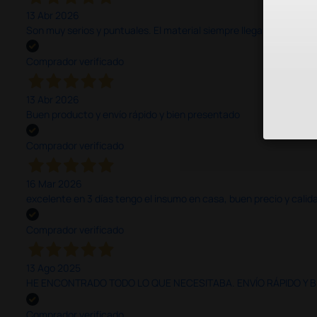
13 Abr 2026
Son muy serios y puntuales. El material siempre llega muy bien¡¡¡
Comprador verificado
13 Abr 2026
Buen producto y envío rápido y bien presentado
Comprador verificado
16 Mar 2026
excelente en 3 días tengo el insumo en casa, buen precio y calid
Comprador verificado
13 Ago 2025
HE ENCONTRADO TODO LO QUE NECESITABA. ENVÍO RÁPIDO Y B
Comprador verificado