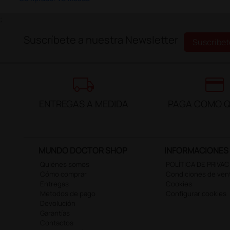
;
Suscríbete a nuestra Newsletter
Suscríbet
local_shipping
credit_card
ENTREGAS A MEDIDA
PAGA COMO Q
MUNDO DOCTOR SHOP
INFORMACIONES
Quiénes somos
POLÍTICA DE PRIVA
Cómo comprar
Condiciones de ven
Entregas
Cookies
Métodos de pago
Configurar cookies
Devolución
Garantías
Contactos