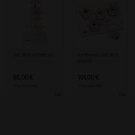
Set de 6 vértebras
lumbares: set de 5
piezas
85,00 €
191,00 €
(Precio sin IVA)
(Precio sin IVA)
1 ud.
1 ud.