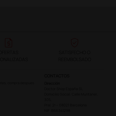
request_quote
verified_user
OFERTAS
SATISFECHO O
SONALIZADAS
REEMBOLSADO
CONTACTOS
ntes, compra despues
Dirección
Doctor Shop España SL
Domicilio Social: Calle Muntaner,
305,
Pral. 2ª – 08021 Barcelona
NIF: B66341298