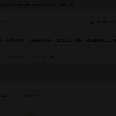
portes son gratuitos a partir de 150€ + IVA.
search
person
Entra/Regíst
A
APÓSITOS
EMERGENCIA
DESINFECCIÓN
MOBILIARIO CLÍN
queletos Y Huesos
Vértebras
tock
Marca