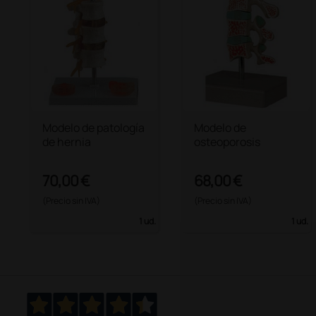
Modelo de patología
Modelo de
de hernia
osteoporosis
70,00 €
68,00 €
(Precio sin IVA)
(Precio sin IVA)
1 ud.
1 ud.