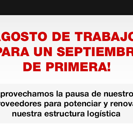
azo de entrega se alarga.
en otras plataformas de material médico. Pero el envío cuesta más del 