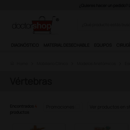
¿Quieres hacer un pedido? Los 
DIAGNÓSTICO
MATERIAL DESECHABLE
EQUIPOS
CIRUGÍ
home
Home
Mobiliario Clínico
Modelos Anatómicos
Es
Vértebras
Encontrados
4
Promociones
Ver productos en s
productos