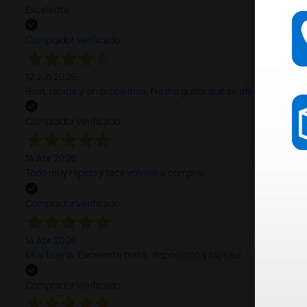
Excelente
Comprador verificado
12 Jun 2026
Bien, rápida y sin problemas. No me gusta que se oferten productos
Comprador verificado
14 Abr 2026
Todo muy rápido y fácil,volveré a comprar.
Comprador verificado
14 Abr 2026
Muy buena. Excelente trato, disposición y rapidez
Comprador verificado