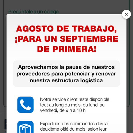
Pregúntale a un colega
×
¿Todavía tienes alguna duda? ¿Necesitas más
información?
Envía ahora mismo tu pregunta a los colegas que ya
han adquirido este producto.
Envía tu pregunta
4,4
/5