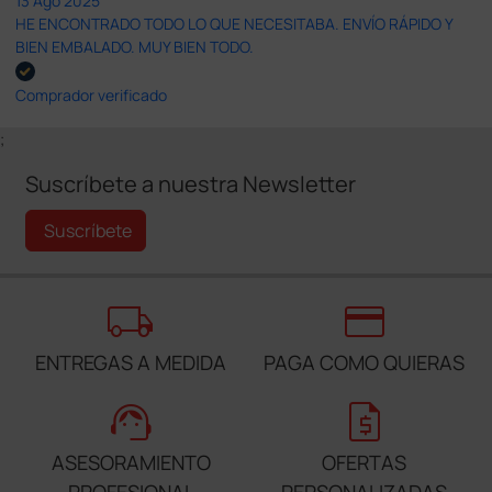
13 Ago 2025
HE ENCONTRADO TODO LO QUE NECESITABA. ENVÍO RÁPIDO Y
BIEN EMBALADO. MUY BIEN TODO.
Comprador verificado
;
Suscríbete a nuestra Newsletter
Suscríbete
local_shipping
credit_card
ENTREGAS A MEDIDA
PAGA COMO QUIERAS
support_agent
request_quote
ASESORAMIENTO
OFERTAS
PROFESIONAL
PERSONALIZADAS