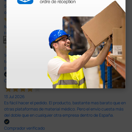
597
opiniones
Nuestras reseñas de 4 y 5 estrellas.
Haga clic aquí para leerlos todos >
Anterior
Siguiente
14 Jul 2026
todo correcto. podria señalar que un poco caro los portes y el
plazo de entrega se alarga.
Comprador verificado
13 Jul 2026
Es fácil hacer el pedido. El producto, bastante mas barato que en
otras plataformas de material médico. Pero el envío cuesta más
del doble que en cualquier otra empresa dentro de España.
Comprador verificado