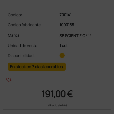
Código:
700141
Código fabricante
1000155
link
Marca
3B SCIENTIFIC
Unidad de venta
:
1 ud.
Disponibilidad:
En stock en 7 días laborables.
heart_plus
191,00 €
(Precio sin IVA)