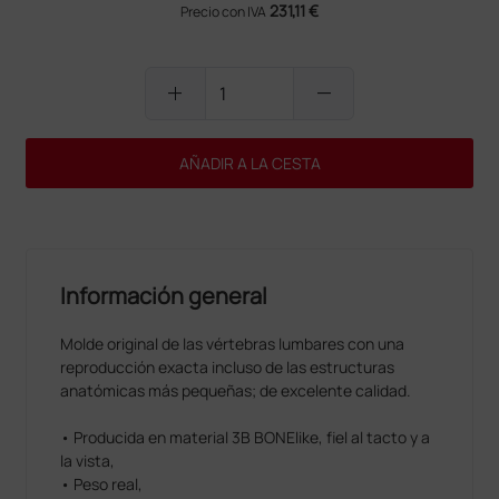
231,11 €
Precio con IVA
add
remove
AÑADIR A LA CESTA
Información general
Molde original de las vértebras lumbares con una
reproducción exacta incluso de las estructuras
anatómicas más pequeñas; de excelente calidad.
• Producida en material 3B BONElike, fiel al tacto y a
la vista,
• Peso real,