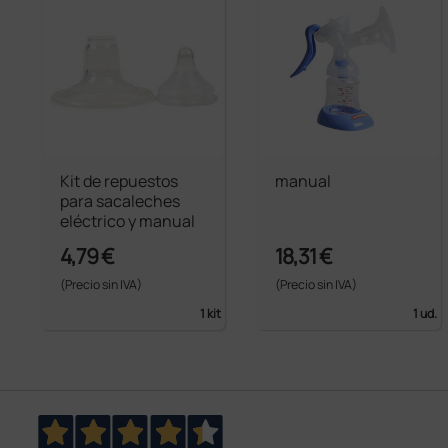
Kit de repuestos
manual
para sacaleches
eléctrico y manual
4,79 €
18,31 €
(Precio sin IVA)
(Precio sin IVA)
1 kit
1 ud.