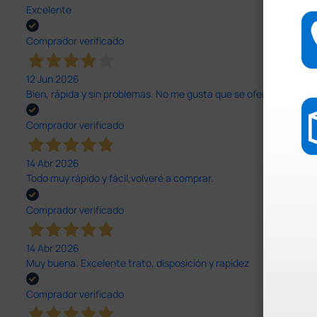
Excelente
Comprador verificado
12 Jun 2026
Bien, rápida y sin problemas. No me gusta que se oferten productos
Comprador verificado
14 Abr 2026
Todo muy rápido y fácil,volveré a comprar.
Comprador verificado
14 Abr 2026
Muy buena. Excelente trato, disposición y rapidez
Comprador verificado