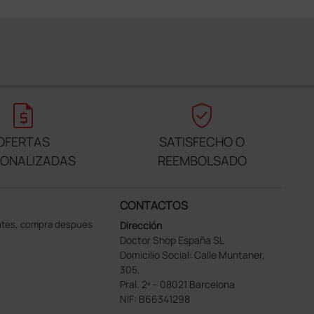
request_quote
verified_user
OFERTAS
SATISFECHO O
SONALIZADAS
REEMBOLSADO
CONTACTOS
ntes, compra despues
Dirección
Doctor Shop España SL
Domicilio Social: Calle Muntaner,
305,
Pral. 2ª – 08021 Barcelona
NIF: B66341298