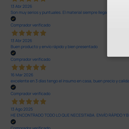
13 Abr 2026
Son muy serios y puntuales. El material siempre llega muy bien¡¡¡
Comprador verificado
13 Abr 2026
Buen producto y envío rápido y bien presentado
Comprador verificado
16 Mar 2026
excelente en 3 días tengo el insumo en casa, buen precio y calid
Comprador verificado
13 Ago 2025
HE ENCONTRADO TODO LO QUE NECESITABA. ENVÍO RÁPIDO Y B
Comprador verificado