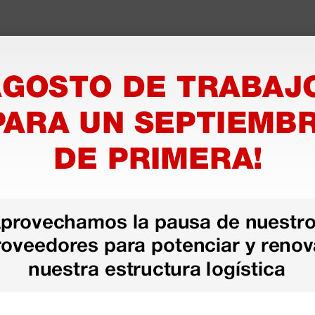
azo de entrega se alarga.
en otras plataformas de material médico. Pero el envío cuesta más del 