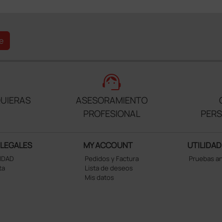
e
support_agent
UIERAS
ASESORAMIENTO
PROFESIONAL
PER
 LEGALES
MY ACCOUNT
UTILIDAD
CIDAD
Pedidos y Factura
Pruebas a
ta
Lista de deseos
Mis datos