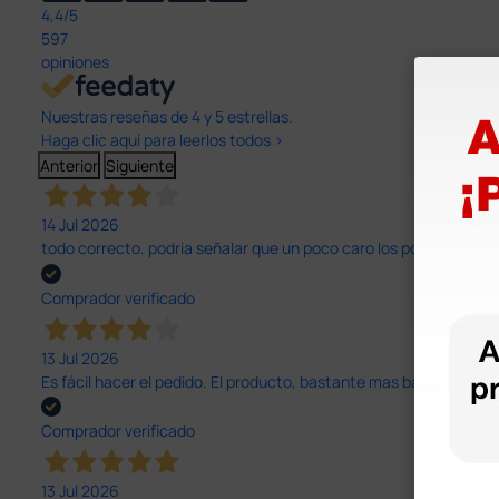
4,4
/5
597
opiniones
Nuestras reseñas de 4 y 5 estrellas.
Haga clic aquí para leerlos todos >
Anterior
Siguiente
14 Jul 2026
todo correcto. podria señalar que un poco caro los portes y el pl
Comprador verificado
13 Jul 2026
Es fácil hacer el pedido. El producto, bastante mas barato que 
Comprador verificado
13 Jul 2026