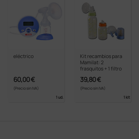
eléctrico
Kit recambios para
Mamilat: 2
frasquitos + 1 filtro
60,00 €
39,80 €
(Precio sin IVA)
(Precio sin IVA)
1 ud.
1 kit