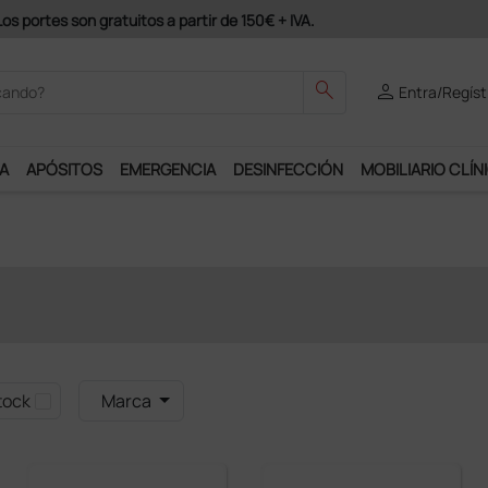
 portes son gratuitos a partir de 150€ + IVA.
search
person
Entra/Regíst
A
APÓSITOS
EMERGENCIA
DESINFECCIÓN
MOBILIARIO CLÍN
tock
Marca