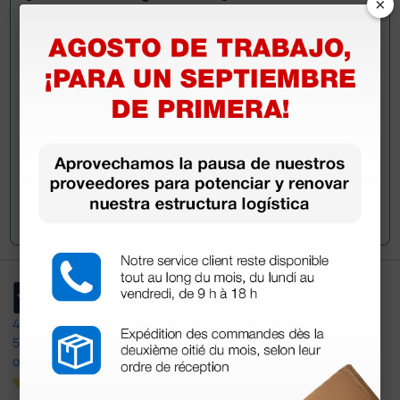
×
información?
Envía ahora mismo tu pregunta a los colegas que ya
han adquirido este producto.
Envía tu pregunta
4,4
/5
597
opiniones