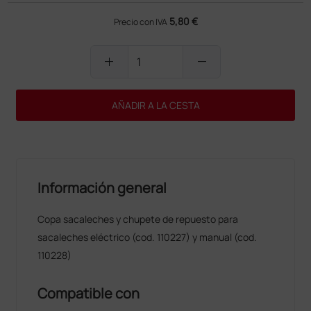
5,80 €
Precio con IVA
add
remove
AÑADIR A LA CESTA
Información general
Copa sacaleches y chupete de repuesto para
sacaleches eléctrico (cod. 110227) y manual (cod.
110228)
Compatible con