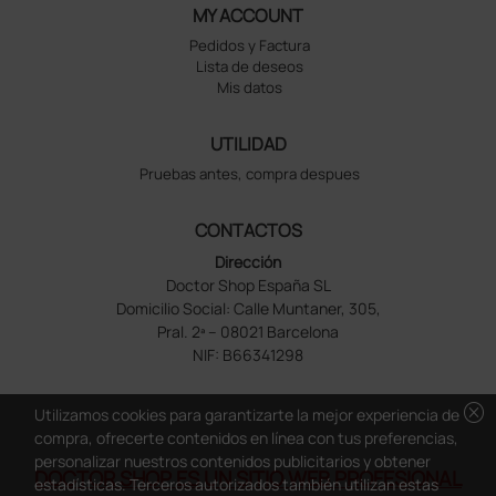
MY ACCOUNT
Pedidos y Factura
Lista de deseos
Mis datos
UTILIDAD
Pruebas antes, compra despues
CONTACTOS
Dirección
Doctor Shop España SL
Domicilio Social: Calle Muntaner, 305,
Pral. 2ª – 08021 Barcelona
NIF: B66341298
cancel
Utilizamos cookies para garantizarte la mejor experiencia de
compra, ofrecerte contenidos en línea con tus preferencias,
personalizar nuestros contenidos publicitarios y obtener
DOCTOR SHOP ES UN SITIO WEB PROFESIONAL
estadísticas. Terceros autorizados también utilizan estas