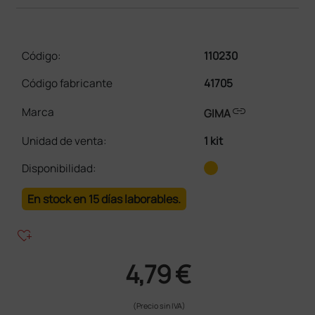
Código:
110230
Código fabricante
41705
link
Marca
GIMA
Unidad de venta
:
1 kit
Disponibilidad:
En stock en 15 días laborables.
heart_plus
4,79 €
(Precio sin IVA)