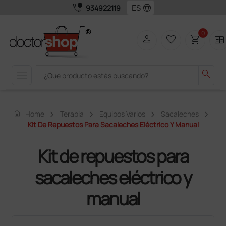
call_quality
language
934922119
0
person
favorite_border
shopping_cart
two_pager
menu
search
home
Home
Terapia
Equipos Varios
Sacaleches
Kit De Repuestos Para Sacaleches Eléctrico Y Manual
Kit de repuestos para
sacaleches eléctrico y
manual