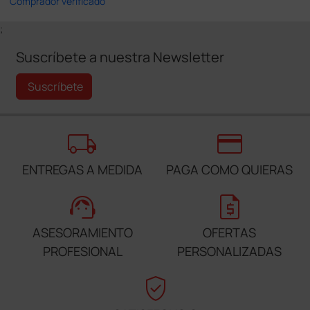
Comprador verificado
;
Suscríbete a nuestra Newsletter
Suscríbete
local_shipping
credit_card
ENTREGAS A MEDIDA
PAGA COMO QUIERAS
support_agent
request_quote
ASESORAMIENTO
OFERTAS
PROFESIONAL
PERSONALIZADAS
verified_user