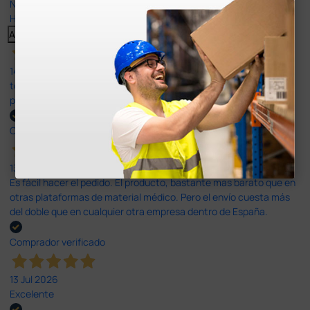
Nuestras reseñas de 4 y 5 estrellas.
Haga clic aquí para leerlos todos >
Anterior
Siguiente
14 Jul 2026
todo correcto. podria señalar que un poco caro los portes y el
plazo de entrega se alarga.
Comprador verificado
13 Jul 2026
Es fácil hacer el pedido. El producto, bastante mas barato que en
otras plataformas de material médico. Pero el envío cuesta más
del doble que en cualquier otra empresa dentro de España.
Comprador verificado
13 Jul 2026
Excelente