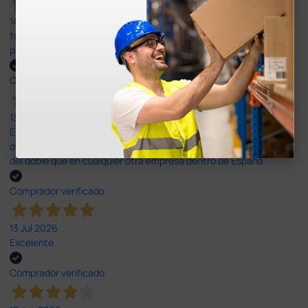
14 Jul 2026
todo correcto. podria señalar que un poco caro los portes y el
plazo de entrega se alarga.
Comprador verificado
13 Jul 2026
Es fácil hacer el pedido. El producto, bastante mas barato que en
otras plataformas de material médico. Pero el envío cuesta más
del doble que en cualquier otra empresa dentro de España.
Comprador verificado
13 Jul 2026
Excelente
Comprador verificado