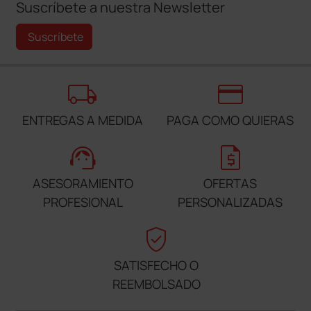
Suscríbete a nuestra Newsletter
Suscríbete
local_shipping
credit_card
ENTREGAS A MEDIDA
PAGA COMO QUIERAS
support_agent
request_quote
ASESORAMIENTO
OFERTAS
PROFESIONAL
PERSONALIZADAS
verified_user
SATISFECHO O
REEMBOLSADO