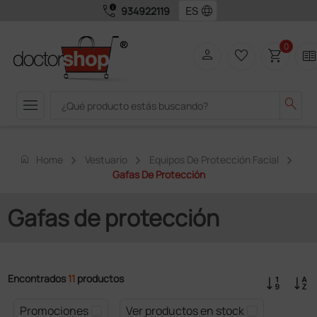
call_quality
language
934922119
0
person
favorite_border
shopping_cart
two_page
menu
search
home
Home
Vestuario
Equipos De Protección Facial
Gafas De Protección
Gafas de protección
Encontrados
11
productos
Promociones
Ver productos en stock