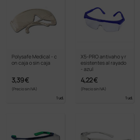
Polysafe Medical - c
X5-PRO antivaho y r
on caja o sin caja
esistentes al rayado
- azul
3,39 €
4,22 €
(Precio sin IVA)
(Precio sin IVA)
1 ud.
1 ud.