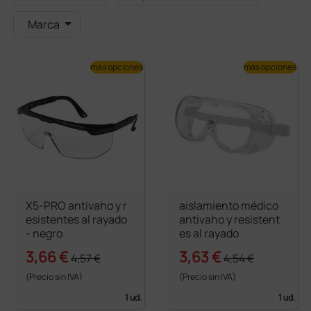
Marca
más opciones
más opciones
X5-PRO antivaho y r
aislamiento médico
esistentes al rayado
antivaho y resistent
- negro
es al rayado
3,66 €
3,63 €
4,57 €
4,54 €
(Precio sin IVA)
(Precio sin IVA)
1 ud.
1 ud.