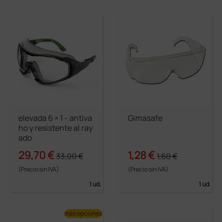
elevada 6 × 1 - antiva
Gimasafe
ho y resistente al ray
ado
29,70 €
1,28 €
33,00 €
1,60 €
(Precio sin IVA)
(Precio sin IVA)
1 ud.
1 ud.
más opciones