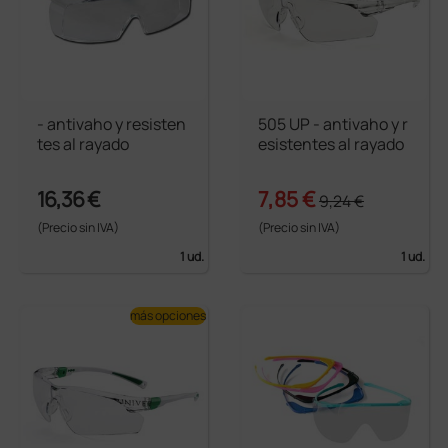
- antivaho y resisten
505 UP - antivaho y r
tes al rayado
esistentes al rayado
16,36 €
7,85 €
9,24 €
(Precio sin IVA)
(Precio sin IVA)
1 ud.
1 ud.
más opciones