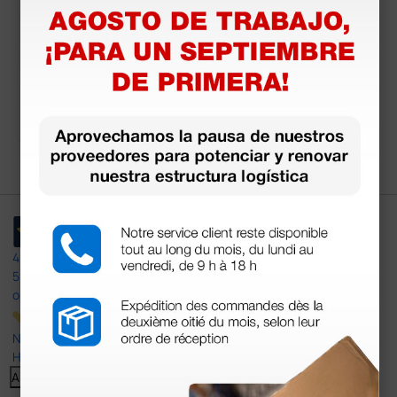
Set gafas de protecc
ión - resistentes
31,10 €
(Precio sin IVA)
1 kit
4,4
/5
597
opiniones
Nuestras reseñas de 4 y 5 estrellas.
Haga clic aquí para leerlos todos >
Anterior
Siguiente