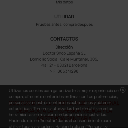
Mis datos
UTILIDAD
Pruebas antes, compra despues
CONTACTOS
Dirección
Doctor Shop España SL
Domicilio Social: Calle Muntaner, 305,
Pral. 2ª – 08021 Barcelona
NIF: B66341298
cancel
Utilizamos cookies para garantizarte la mejor experiencia de
compra, ofrecerte contenidos en línea con tus preferencias,
DOCTOR SHOP ES UN SITIO WEB PROFESIONAL
personalizar nuestros contenidos publicitarios y obtener
estadísticas. Terceros autorizados también utilizan estas
DEDICADO A LA PROFESIÓN MÉDICA Y LA
herramientas en relación con los anuncios mostrados.
ASISTENCIA SANITARIA
Haciendo clic en “Aceptar” darás el consentimiento para
utilizar todas las cookies. Haciendo clic en “Personalizar