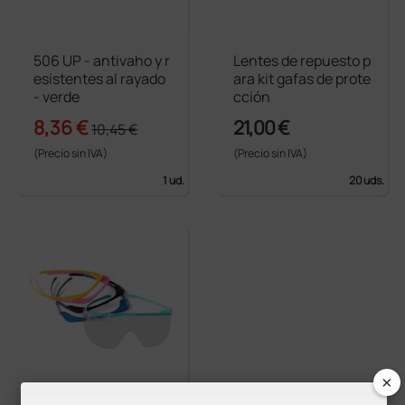
506 UP - antivaho y r
Lentes de repuesto p
esistentes al rayado
ara kit gafas de prote
- verde
cción
8,36 €
21,00 €
10,45 €
(Precio sin IVA)
(Precio sin IVA)
1 ud.
20 uds.
×