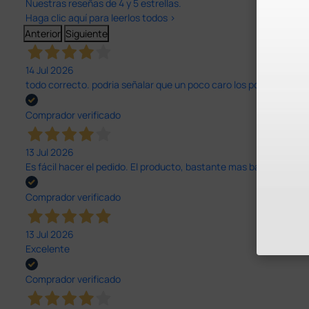
Nuestras reseñas de 4 y 5 estrellas.
Haga clic aquí para leerlos todos >
Anterior
Siguiente
14 Jul 2026
todo correcto. podria señalar que un poco caro los portes y el pl
Comprador verificado
13 Jul 2026
Es fácil hacer el pedido. El producto, bastante mas barato que 
Comprador verificado
13 Jul 2026
Excelente
Comprador verificado