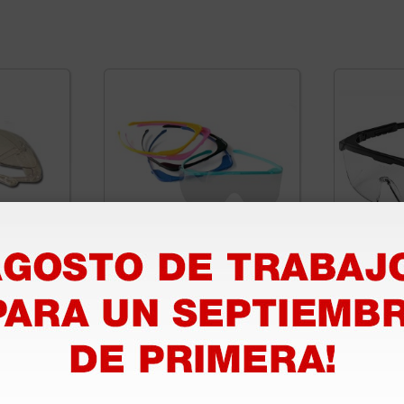
ión
Set gafas de protección -
Gafas d
resistentes
PRO ant
resisten
negro
31,10 €
3,66 
(Precio sin IVA)
(Precio sin