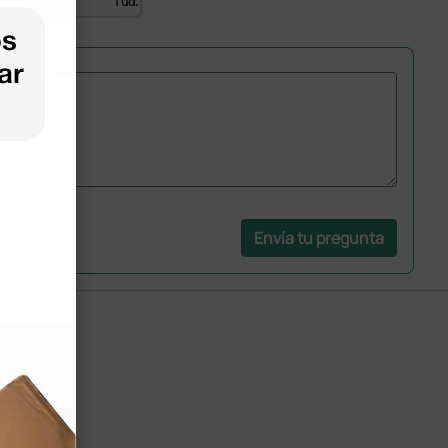
1 ud.
Envía tu pregunta