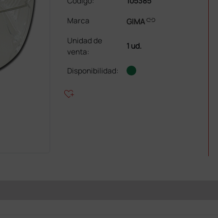
Código:
105385
link
Marca
GIMA
Unidad de
1 ud.
venta
:
Disponibilidad:
heart_plus