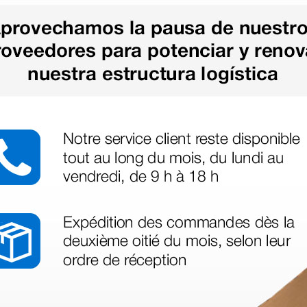
1 ud.
1 kit
as más
legas que ya