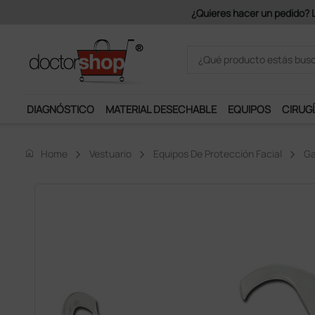
Únete al programa Ds Plus y p
DIAGNÓSTICO
MATERIAL DESECHABLE
EQUIPOS
CIRUGÍ
home
Home
Vestuario
Equipos De Protección Facial
Ga