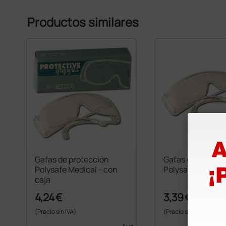
Productos similares
Gafas de protección
Gafas de protecc
Polysafe Medical - con
Polysafe Medical
caja
4,24 €
3,39 €
(Precio sin IVA)
(Precio sin IVA)