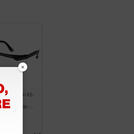
×
e protección X5-
ivaho y
tes al rayado -
€
4,57 €
 IVA)