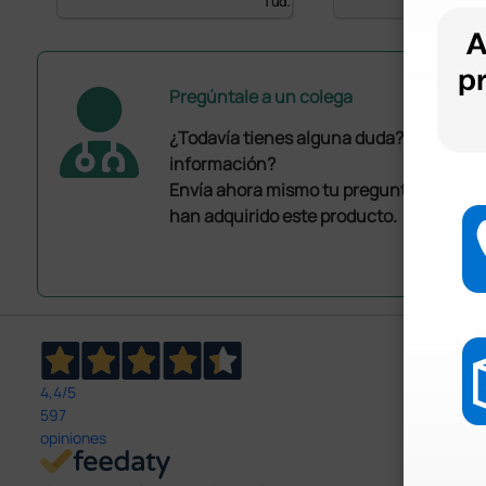
1 ud.
Pregúntale a un colega
¿Todavía tienes alguna duda? ¿Necesit
información?
Envía ahora mismo tu pregunta a los co
han adquirido este producto.
4,4
/5
597
opiniones