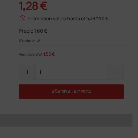
1,28 €
schedule
Promoción válida hasta el 14/8/2026
Precio
1,60 €
(Precio sin IVA)
1,55 €
Precio con IVA
add
remove
AÑADIR A LA CESTA