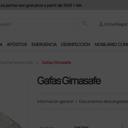
odrás disfrutar de muchos servicios exclusivos.
search
person
Entra/Regíst
A
APÓSITOS
EMERGENCIA
DESINFECCIÓN
MOBILIARIO CLÍN
fas De Protección
Gafas Gimasafe
Gafas Gimasafe
Información general
|
Documentos descargables