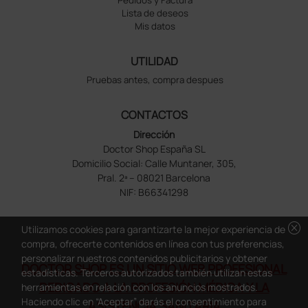
Pedidos y Factura
Lista de deseos
Mis datos
UTILIDAD
Pruebas antes, compra despues
CONTACTOS
Dirección
Doctor Shop España SL
Domicilio Social: Calle Muntaner, 305,
Pral. 2ª – 08021 Barcelona
NIF: B66341298
cancel
Utilizamos cookies para garantizarte la mejor experiencia de
compra, ofrecerte contenidos en línea con tus preferencias,
personalizar nuestros contenidos publicitarios y obtener
DOCTOR SHOP ES UN SITIO WEB PROFESIONAL
estadísticas. Terceros autorizados también utilizan estas
DEDICADO A LA PROFESIÓN MÉDICA Y LA
herramientas en relación con los anuncios mostrados.
Haciendo clic en “Aceptar” darás el consentimiento para
ASISTENCIA SANITARIA