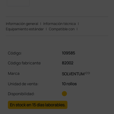
Información general
|
Información técnica
|
Equipamiento estándar
|
Compatible con
|
Código:
109585
Código fabricante
82002
link
Marca
SOLVENTUM
Unidad de venta
:
10 rollos
Disponibilidad:
En stock en 15 días laborables.