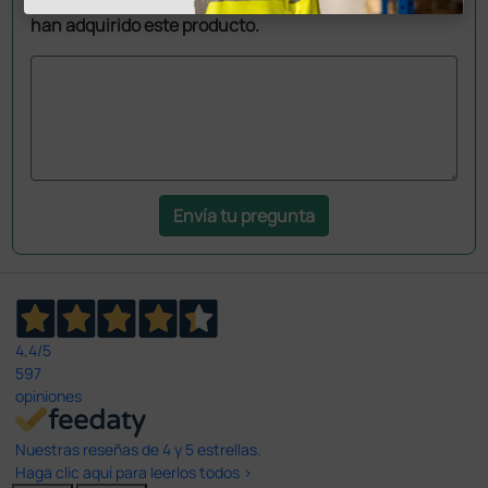
han adquirido este producto.
Envía tu pregunta
4,4
/5
597
opiniones
Nuestras reseñas de 4 y 5 estrellas.
Haga clic aquí para leerlos todos >