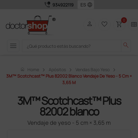
call_quality
language
934922119
0
person
favorite_border
shopping_cart
two_pager
menu
search
home
Home
Apósitos
Vendas Bajo Yeso
3M™ Scotchcast™ Plus 82002 Blanco Vendaje De Yeso - 5 Cm ×
3,65 M
3M™ Scotchcast™ Plus
82002 blanco
Vendaje de yeso - 5 cm × 3,65 m