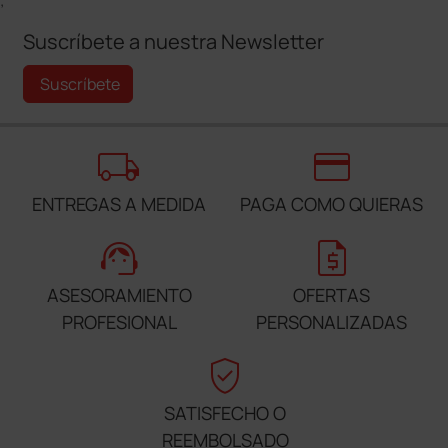
;
Suscríbete a nuestra Newsletter
Suscríbete
local_shipping
credit_card
ENTREGAS A MEDIDA
PAGA COMO QUIERAS
support_agent
request_quote
ASESORAMIENTO
OFERTAS
PROFESIONAL
PERSONALIZADAS
verified_user
SATISFECHO O
REEMBOLSADO