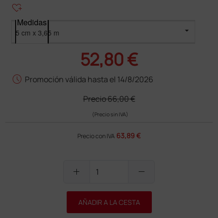
heart_plus
Medidas
52,80 €
schedule
Promoción válida hasta el 14/8/2026
Precio
66,00 €
(Precio sin IVA)
63,89 €
Precio con IVA
add
remove
AÑADIR A LA CESTA