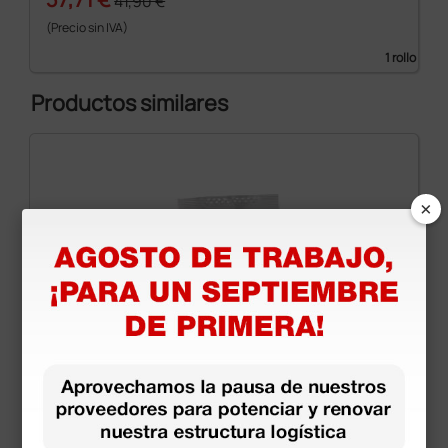
41,90 €
(Precio sin IVA)
1 rollo
Productos similares
×