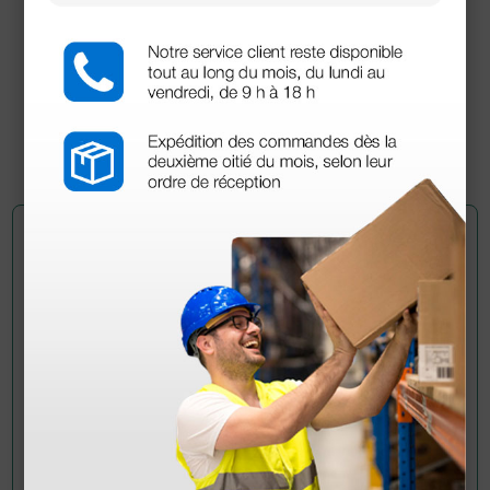
3M™ Scotchcast™ Plus 82002 verde Vendaje de
yeso - 5 cm × 3,65 m
54,40 €
68,00 €
(Precio sin IVA)
10 rollos
Pregúntale a un colega
¿Todavía tienes alguna duda? ¿Necesitas más
información?
Envía ahora mismo tu pregunta a los colegas que ya