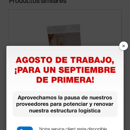
Productos similares
×
Vendaje de enyesado semirrígida 3M Soft-Cast
blanco - 5 cm × 3,65 m
143,44 €
163,00 €