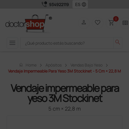
call_quality
language
934922119
0
person
favorite_border
shopping_cart
two_pager
menu
search
home
Home
Apósitos
Vendas Bajo Yeso
Vendaje Impermeable Para Yeso 3M Stockinet - 5 Cm × 22,8 M
Vendaje impermeable para
yeso 3M Stockinet
5 cm × 22,8 m