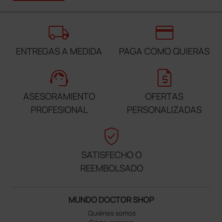
local_shipping
credit_card
ENTREGAS A MEDIDA
PAGA COMO QUIERAS
support_agent
request_quote
ASESORAMIENTO
OFERTAS
PROFESIONAL
PERSONALIZADAS
verified_user
SATISFECHO O
REEMBOLSADO
MUNDO DOCTOR SHOP
Quiénes somos