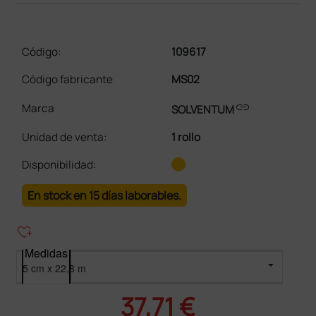
Código:
109617
Código fabricante
MS02
link
Marca
SOLVENTUM
Unidad de venta
:
1 rollo
Disponibilidad:
En stock en 15 días laborables.
heart_plus
Medidas
37,71 €