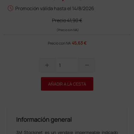
schedule
Promoción válida hasta el 14/8/2026
Precio
41,90 €
(Precio sin IVA)
45,63 €
Precio con IVA
add
remove
AÑADIR A LA CESTA
Información general
3M Stockinet es un vendaje impermeable indicado