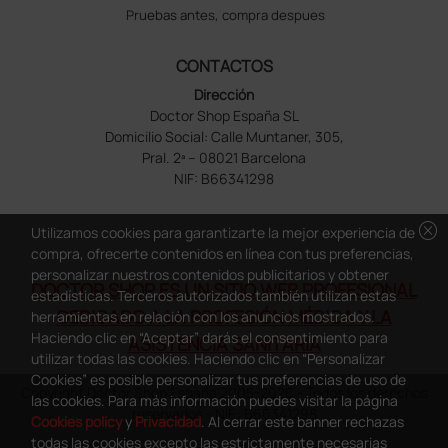
Pruebas antes, compra despues
CONTACTOS
Dirección
Doctor Shop España SL
Domicilio Social: Calle Muntaner, 305,
Pral. 2ª – 08021 Barcelona
NIF: B66341298
cancel
Utilizamos cookies para garantizarte la mejor experiencia de
compra, ofrecerte contenidos en línea con tus preferencias,
personalizar nuestros contenidos publicitarios y obtener
DOCTOR SHOP ES UN SITIO WEB PROFESIONAL
estadísticas. Terceros autorizados también utilizan estas
DEDICADO A LA PROFESIÓN MÉDICA Y LA
herramientas en relación con los anuncios mostrados.
Haciendo clic en “Aceptar” darás el consentimiento para
ASISTENCIA SANITARIA
utilizar todas las cookies. Haciendo clic en “Personalizar
Cookies” es posible personalizar tus preferencias de uso de
Copyright Doctor Shop España 2005-2026 - Todos los derechos
las cookies. Para más información puedes visitar la página
reservados - NIF.: B66341298
Cookies policy
y
Privacidad
. Al cerrar este banner rechazas
todas las cookies excepto las estrictamente necesarias