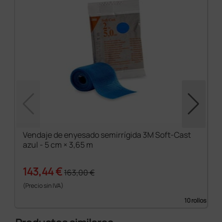
Vendaje de enyesado semirrígida 3M Soft-Cast
azul - 5 cm × 3,65 m
143,44 €
163,00 €
(Precio sin IVA)
10 rollos