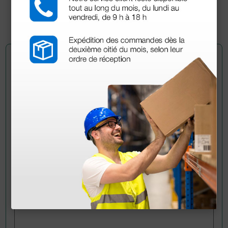
(Precio sin IVA)
10 rollos
Pregúntale a un colega
¿Todavía tienes alguna duda? ¿Necesitas más
información?
Envía ahora mismo tu pregunta a los colegas que ya
han adquirido este producto.