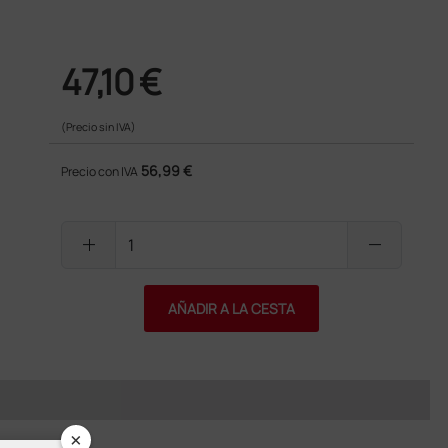
47,10 €
(Precio sin IVA)
56,99 €
Precio con IVA
add
remove
AÑADIR A LA CESTA
×