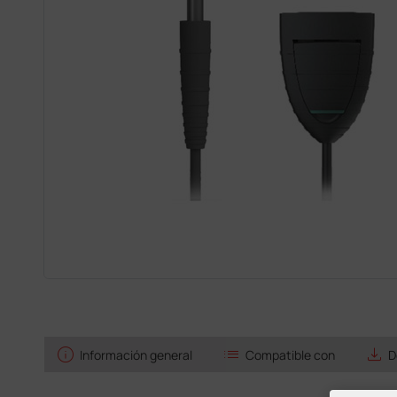
info
list
save_alt
Información general
Compatible con
D