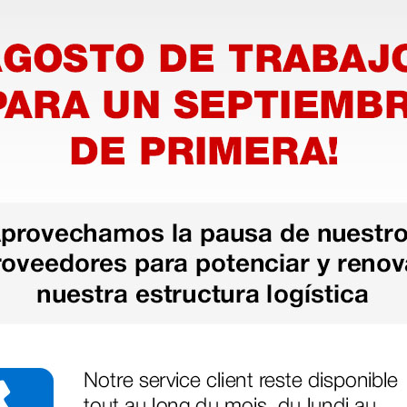
código 110413 y 110412. Indicado
 con división
 pieza única
s