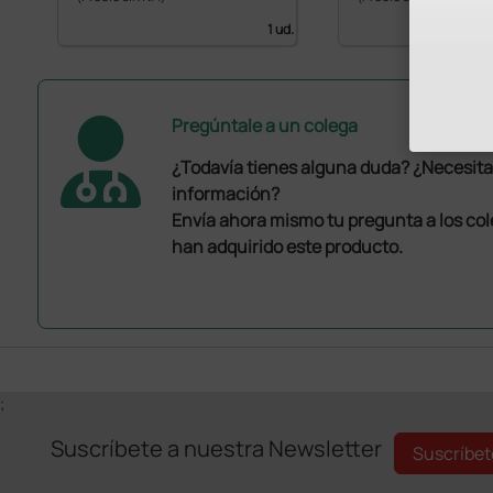
1 ud.
Pregúntale a un colega
¿Todavía tienes alguna duda? ¿Necesit
información?
Envía ahora mismo tu pregunta a los co
han adquirido este producto.
;
Suscríbete a nuestra Newsletter
Suscríbet