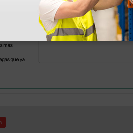
1 ud.
as más
legas que ya
e