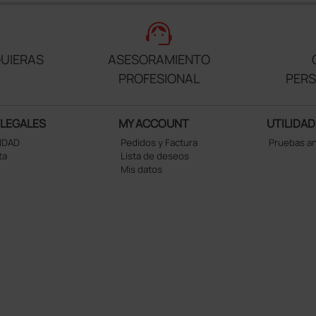
support_agent
UIERAS
ASESORAMIENTO
PROFESIONAL
PER
 LEGALES
MY ACCOUNT
UTILIDAD
CIDAD
Pedidos y Factura
Pruebas a
ta
Lista de deseos
Mis datos