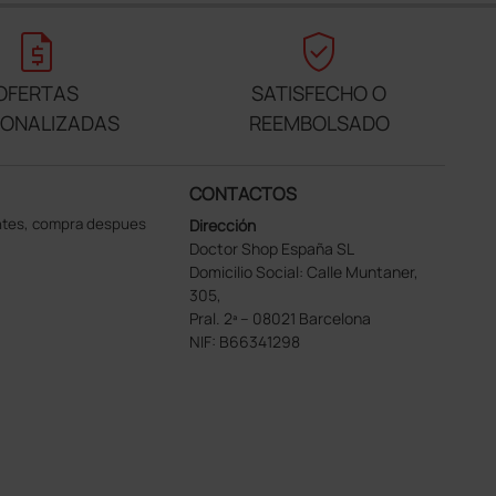
request_quote
verified_user
OFERTAS
SATISFECHO O
SONALIZADAS
REEMBOLSADO
CONTACTOS
ntes, compra despues
Dirección
Doctor Shop España SL
Domicilio Social: Calle Muntaner,
305,
Pral. 2ª – 08021 Barcelona
NIF: B66341298