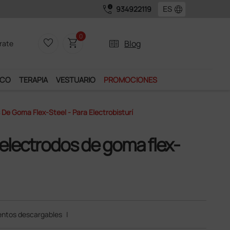
call_quality
language
934922119
Únete al pro
0
favorite_border
shopping_cart
two_pager
Blog
rate
ICO
TERAPIA
VESTUARIO
PROMOCIONES
 De Goma Flex-Steel - Para Electrobisturí
a electrodos de goma flex-
ntos descargables
|