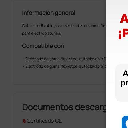
Información general
Cable reutilizable para electrodos de goma flex-steel con 
para electrobisturíes.
Compatible con
• Electrodo de goma flex-steel autoclavable 120×210 mm -
• Electrodo de goma flex-steel autoclavable 120×210 mm -
Documentos descargable
Certificado CE