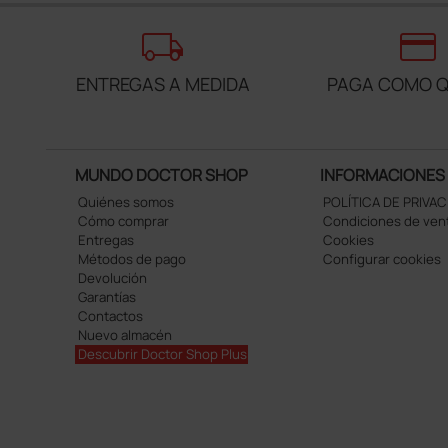
local_shipping
credit_card
ENTREGAS A MEDIDA
PAGA COMO Q
MUNDO DOCTOR SHOP
INFORMACIONES
Quiénes somos
POLÍTICA DE PRIVA
Cómo comprar
Condiciones de ven
Entregas
Cookies
Métodos de pago
Configurar cookies
Devolución
Garantías
Contactos
Nuevo almacén
Descubrir Doctor Shop Plus