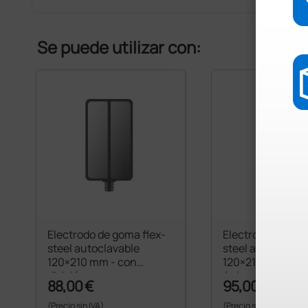
Se puede utilizar con:
Electrodo de goma flex-
Electrodo de gom
steel autoclavable
steel autoclavab
120×210 mm - con
120×210 mm - pi
división
única
88,00 €
95,00 €
(Precio sin IVA)
(Precio sin IVA)