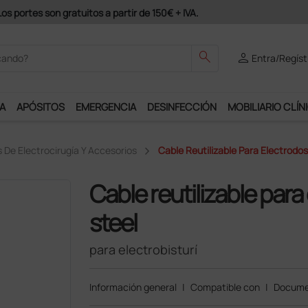
s portes son gratuitos a partir de 150€ + IVA.
search
person
Entra/Regíst
A
APÓSITOS
EMERGENCIA
DESINFECCIÓN
MOBILIARIO CLÍN
 De Electrocirugía Y Accesorios
Cable Reutilizable Para Electrodos
Cable reutilizable par
steel
para electrobisturí
Información general
|
Compatible con
|
Docume