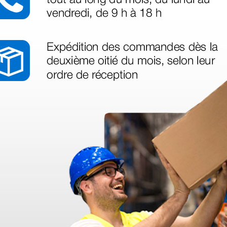
a flex-
le
eza