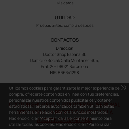
Mis datos
UTILIDAD
Pruebas antes, compra despues
CONTACTOS
Dirección
Doctor Shop España SL
Domicilio Social: Calle Muntaner, 305,
Pral. 2ª – 08021 Barcelona
NIF: B66341298
cancel
Utilizamos cookies para garantizarte la mejor experiencia de
compra, ofrecerte contenidos en línea con tus preferencias,
personalizar nuestros contenidos publicitarios y obtener
DOCTOR SHOP ES UN SITIO WEB PROFESIONAL
estadísticas. Terceros autorizados también utilizan estas
DEDICADO A LA PROFESIÓN MÉDICA Y LA
herramientas en relación con los anuncios mostrados.
Haciendo clic en “Aceptar” darás el consentimiento para
ASISTENCIA SANITARIA
utilizar todas las cookies. Haciendo clic en “Personalizar