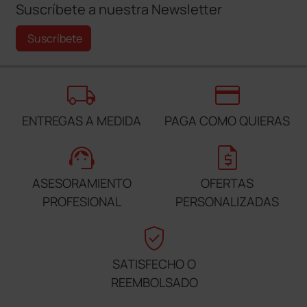
Suscríbete a nuestra Newsletter
Suscríbete
local_shipping
credit_card
ENTREGAS A MEDIDA
PAGA COMO QUIERAS
support_agent
request_quote
ASESORAMIENTO
OFERTAS
PROFESIONAL
PERSONALIZADAS
verified_user
SATISFECHO O
REEMBOLSADO