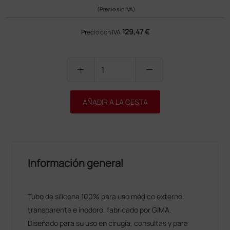
(Precio sin IVA)
129,47 €
Precio con IVA
add
remove
AÑADIR A LA CESTA
Información general
Tubo de silicona 100% para uso médico externo,
transparente e inodoro, fabricado por GIMA.
Diseñado para su uso en cirugía, consultas y para