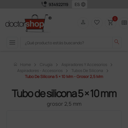
call_quality
language
934922119
0
person
favorite_border
shopping_cart
two_pager
menu
search
home
Home
Cirugía
Aspiradores Y Accesorios
Aspiradores - Accesorios
Tubos De Silicona
Tubo De Silicona 5 × 10 Mm - Grosor 2,5 Mm
Tubo de silicona 5 × 10 mm
grosor 2,5 mm