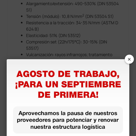
Alargamiento/extensión: 490-530% (DIN 53504
S1)
2
Tensión (módulo): 10,8 N/mm
(DIN 53504 S1)
Resistencia a la tracción: 34-35 N/mm (ASTM D
624 B)
Elasticidad: 51% (DIN 53512)
Compresión set (22h/175°C): 30-15% (DIN
53517)
Vulcanización: rayos infrarrojos; tratamiento
×
térmico 10 h a 200°C
Estéril: autoclave 135°C (2,2-2,5 bar) y rayos
gamma
Resistencia al aire/calor: hasta 200°C
Documentos
descargables