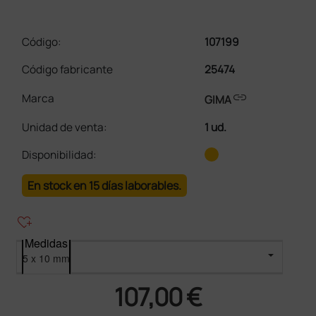
Código:
107199
Código fabricante
25474
link
Marca
GIMA
Unidad de venta
:
1 ud.
Disponibilidad:
En stock en 15 días laborables.
heart_plus
Medidas
107,00 €