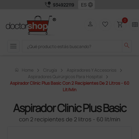
call_quality
language
934922119
0
person
favorite_border
shopping_cart
two_pager
menu
search
home
Home
Cirugía
Aspiradores Y Accesorios
Aspiradores Quirúrgicos Para Hospital
Aspirador Clinic Plus Basic Con 2 Recipientes De 2 Litros - 60
Lit/min
Aspirador Clinic Plus Basic
con 2 recipientes de 2 litros - 60 lit/min