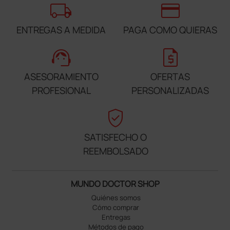
local_shipping
credit_card
ENTREGAS A MEDIDA
PAGA COMO QUIERAS
support_agent
request_quote
ASESORAMIENTO
OFERTAS
PROFESIONAL
PERSONALIZADAS
verified_user
SATISFECHO O
REEMBOLSADO
MUNDO DOCTOR SHOP
Quiénes somos
Cómo comprar
Entregas
Métodos de pago