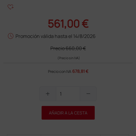
heart_plus
561,00 €
schedule
Promoción válida hasta el 14/8/2026
Precio
660,00 €
(Precio sin IVA)
678,81 €
Precio con IVA
add
remove
AÑADIR A LA CESTA