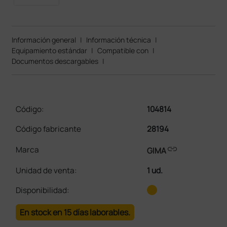
Información general
|
Información técnica
|
Equipamiento estándar
|
Compatible con
|
Documentos descargables
|
Código:
104814
Código fabricante
28194
link
Marca
GIMA
Unidad de venta
:
1 ud.
Disponibilidad:
En stock en 15 días laborables.