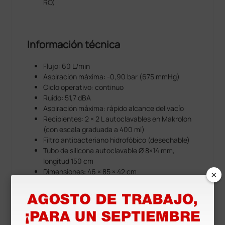
RO)
Información técnica
Flujo: 60 L/min
Aspiración máxima: -0,90 bar (675 mmHg)
Ciclo operativo: continuo
Ruido: 51,7 dBA
Aspiración máxima: rápido alcance del vacío
Recipientes: 2 × 2 L autoclavables en Makrolon
(con escala graduada a 400 ml)
Filtro antibacteriano hidrofóbico (desechable)
Tubo de silicona autoclavable Ø 8×14 mm,
longitud 150 cm
×
Dimensiones: 46 × 85 × 42 cm
Peso: 20 kg
Alimentación con enchufe Schuko
Tensión de funcionamiento: 230 V - 50/60 Hz
Alimentación: 385 VA