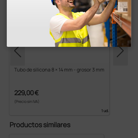
Tubo de silicona 8 × 14 mm - grosor 3 mm
229,00 €
(Precio sin IVA)
1 ud.
Productos similares