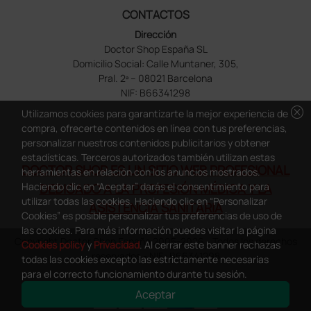
CONTACTOS
Dirección
Doctor Shop España SL
Domicilio Social: Calle Muntaner, 305,
Pral. 2ª – 08021 Barcelona
NIF: B66341298
cancel
Utilizamos cookies para garantizarte la mejor experiencia de
compra, ofrecerte contenidos en línea con tus preferencias,
personalizar nuestros contenidos publicitarios y obtener
estadísticas. Terceros autorizados también utilizan estas
DOCTOR SHOP ES UN SITIO WEB PROFESIONAL
herramientas en relación con los anuncios mostrados.
Haciendo clic en “Aceptar” darás el consentimiento para
DEDICADO A LA PROFESIÓN MÉDICA Y LA
utilizar todas las cookies. Haciendo clic en “Personalizar
ASISTENCIA SANITARIA
Cookies” es posible personalizar tus preferencias de uso de
las cookies. Para más información puedes visitar la página
Copyright Doctor Shop España 2005-2026 - Todos los derechos
Cookies policy
y
Privacidad
. Al cerrar este banner rechazas
reservados - NIF.: B66341298
todas las cookies excepto las estrictamente necesarias
para el correcto funcionamiento durante tu sesión.
Aceptar