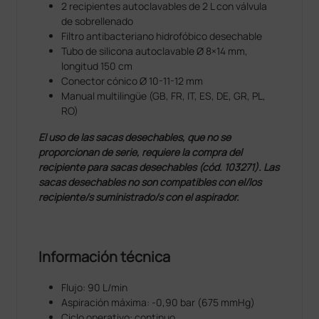
2 recipientes autoclavables de 2 L con válvula
de sobrellenado
Filtro antibacteriano hidrofóbico desechable
Tubo de silicona autoclavable Ø 8×14 mm,
longitud 150 cm
Conector cónico Ø 10-11-12 mm
Manual multilingüe (GB, FR, IT, ES, DE, GR, PL,
RO)
El uso de las sacas desechables, que no se
proporcionan de serie, requiere la compra del
recipiente para sacas desechables (cód. 103271). Las
sacas desechables no son compatibles con el/los
recipiente/s suministrado/s con el aspirador.
Información técnica
Flujo: 90 L/min
Aspiración máxima: -0,90 bar (675 mmHg)
Ciclo operativo: continuo