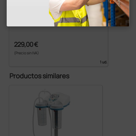
Tubo de silicona 8 × 14 mm - grosor 3 mm
229,00 €
(Precio sin IVA)
1 ud.
Productos similares