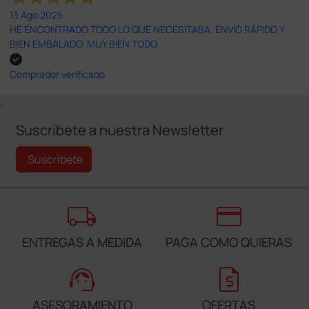
13 Ago 2025
HE ENCONTRADO TODO LO QUE NECESITABA. ENVÍO RÁPIDO Y
BIEN EMBALADO. MUY BIEN TODO.
Comprador verificado
;
Suscríbete a nuestra Newsletter
Suscríbete
local_shipping
credit_card
ENTREGAS A MEDIDA
PAGA COMO QUIERAS
support_agent
request_quote
ASESORAMIENTO
OFERTAS