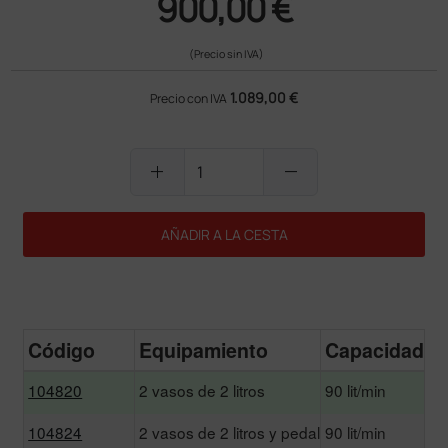
900,00 €
(Precio sin IVA)
1.089,00 €
Precio con IVA
add
remove
AÑADIR A LA CESTA
Código
Equipamiento
Capacidad de
104820
2 vasos de 2 litros
90 lit/min
104824
2 vasos de 2 litros y pedal
90 lit/min