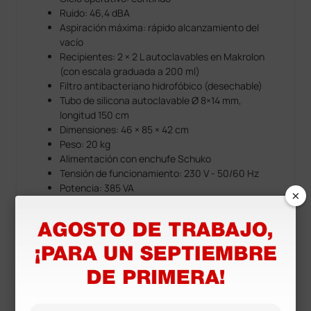
Ruido: 46,4 dBA
Aspiración máxima: rápido alcanzamiento del
vacío
Recipientes: 2 × 2 L autoclavables en Makrolon
(con escala graduada a 200 ml)
Filtro antibacteriano hidrofóbico (desechable)
Tubo de silicona autoclavable Ø 8×14 mm,
longitud 150 cm
Dimensiones: 46 × 85 × 42 cm
Peso: 20 kg
Alimentación con enchufe Schuko
Tensión de funcionamiento: 230 V - 50/60 Hz
Potencia: 385 VA
×
Documentos
descargables