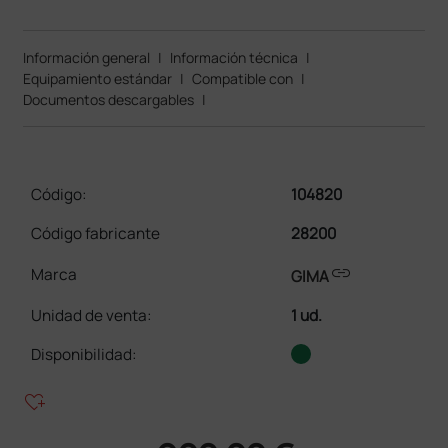
Información general
|
Información técnica
|
Equipamiento estándar
|
Compatible con
|
Documentos descargables
|
Código:
104820
Código fabricante
28200
link
Marca
GIMA
Unidad de venta
:
1 ud.
Disponibilidad:
heart_plus