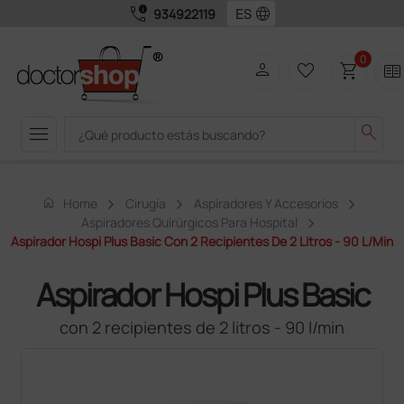
call_quality
language
934922119
0
person
favorite_border
shopping_cart
two_pager
menu
search
home
Home
Cirugía
Aspiradores Y Accesorios
Aspiradores Quirúrgicos Para Hospital
Aspirador Hospi Plus Basic Con 2 Recipientes De 2 Litros - 90 L/min
Aspirador Hospi Plus Basic
con 2 recipientes de 2 litros - 90 l/min