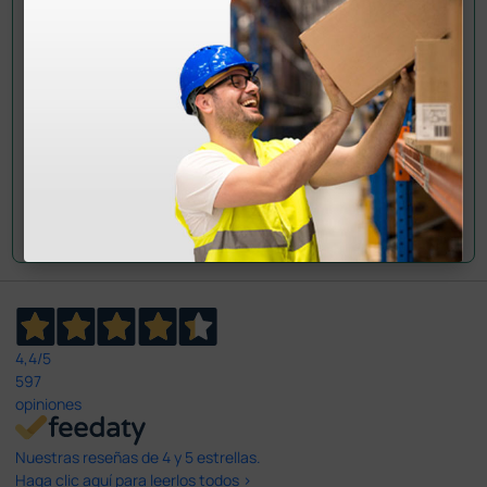
Envía ahora mismo tu pregunta a los colegas que ya
han adquirido este producto.
Envía tu pregunta
4,4
/5
597
opiniones
Nuestras reseñas de 4 y 5 estrellas.
Haga clic aquí para leerlos todos >