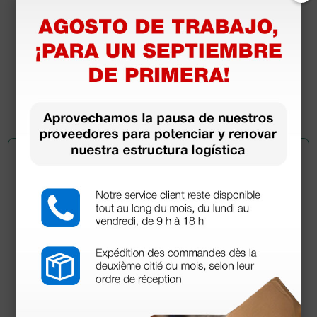
Bisturí estéril desechable con cubre hoja de
seguridad de acero inox n. 15
3,32 €
4,15 €
(Precio sin IVA)
10 uds.
Pregúntale a un colega
¿Todavía tienes alguna duda? ¿Necesitas más
información?