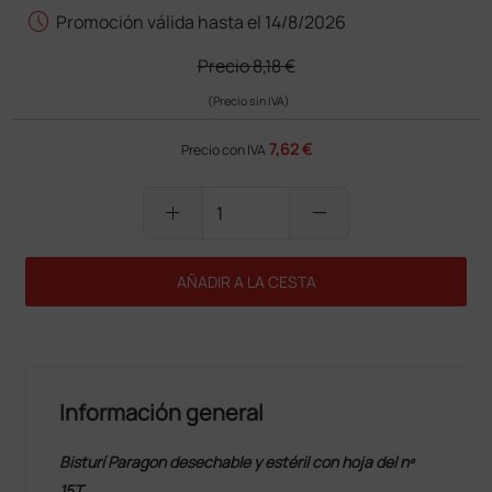
schedule
Promoción válida hasta el 14/8/2026
Precio
8,18 €
(Precio sin IVA)
7,62 €
Precio con IVA
add
remove
AÑADIR A LA CESTA
Información general
Bisturí Paragon desechable y estéril con hoja del nº
15T