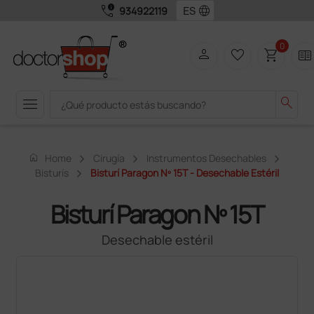
call_quality
language
934922119
0
person
favorite_border
shopping_cart
two_pager
menu
search
home
Home
Cirugía
Instrumentos Desechables
Bisturís
Bisturí Paragon Nº 15T - Desechable Estéril
Bisturí Paragon Nº 15T
Desechable estéril