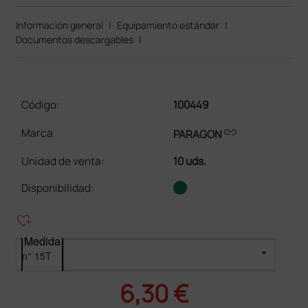
Información general
|
Equipamiento estándar
|
Documentos descargables
|
Código:
100449
link
Marca
PARAGON
Unidad de venta
:
10 uds.
Disponibilidad:
heart_plus
Medida
6,30 €