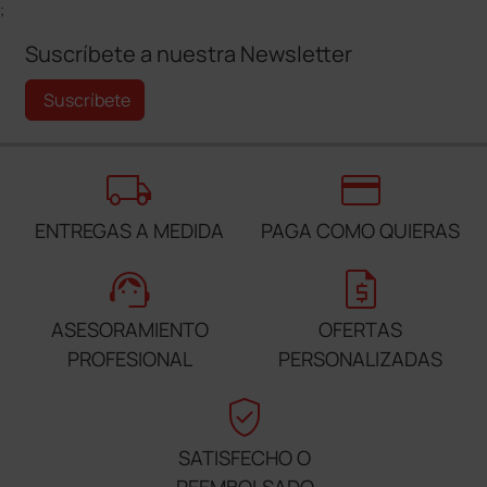
;
Suscríbete a nuestra Newsletter
Suscríbete
local_shipping
credit_card
ENTREGAS A MEDIDA
PAGA COMO QUIERAS
support_agent
request_quote
ASESORAMIENTO
OFERTAS
PROFESIONAL
PERSONALIZADAS
verified_user
SATISFECHO O