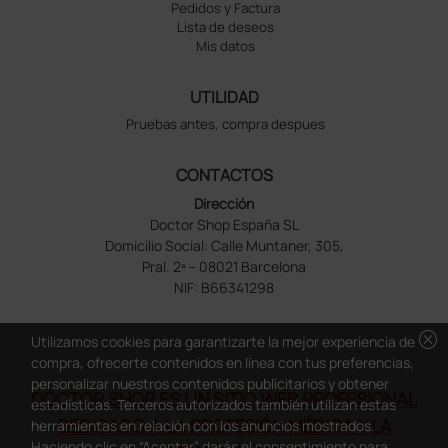
Pedidos y Factura
Lista de deseos
Mis datos
UTILIDAD
Pruebas antes, compra despues
CONTACTOS
Dirección
Doctor Shop España SL
Domicilio Social: Calle Muntaner, 305,
Pral. 2ª – 08021 Barcelona
NIF: B66341298
cancel
Utilizamos cookies para garantizarte la mejor experiencia de
compra, ofrecerte contenidos en línea con tus preferencias,
personalizar nuestros contenidos publicitarios y obtener
DOCTOR SHOP ES UN SITIO WEB PROFESIONAL
estadísticas. Terceros autorizados también utilizan estas
DEDICADO A LA PROFESIÓN MÉDICA Y LA
herramientas en relación con los anuncios mostrados.
Haciendo clic en “Aceptar” darás el consentimiento para