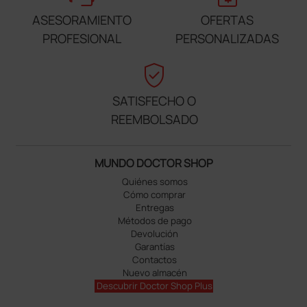
ASESORAMIENTO
OFERTAS
PROFESIONAL
PERSONALIZADAS
verified_user
SATISFECHO O
REEMBOLSADO
MUNDO DOCTOR SHOP
Quiénes somos
Cómo comprar
Entregas
Métodos de pago
Devolución
Garantías
Contactos
Nuevo almacén
Descubrir Doctor Shop Plus