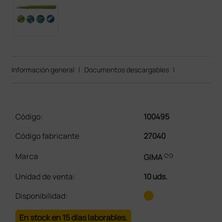
Información general
|
Documentos descargables
|
Código:
100495
Código fabricante
27040
link
Marca
GIMA
Unidad de venta
:
10 uds.
Disponibilidad:
En stock en 15 días laborables.