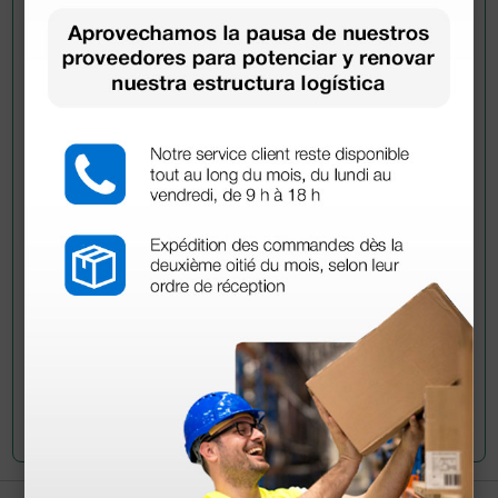
Pregúntale a un colega
¿Todavía tienes alguna duda? ¿Necesitas más
información?
Envía ahora mismo tu pregunta a los colegas que ya
han adquirido este producto.
Envía tu pregunta