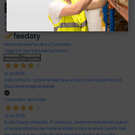
4,4
/5
597
opiniones
Nuestras reseñas de 4 y 5 estrellas.
Haga clic aquí para leerlos todos >
Anterior
Siguiente
14 Jul 2026
todo correcto. podria señalar que un poco caro los portes y el
plazo de entrega se alarga.
Comprador verificado
13 Jul 2026
Es fácil hacer el pedido. El producto, bastante mas barato que en
otras plataformas de material médico. Pero el envío cuesta más
del doble que en cualquier otra empresa dentro de España.