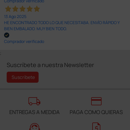
Comprador verificado
13 Ago 2025
HE ENCONTRADO TODO LO QUE NECESITABA. ENVÍO RÁPIDO Y
BIEN EMBALADO. MUY BIEN TODO.
Comprador verificado
;
Suscríbete a nuestra Newsletter
Suscríbete
local_shipping
credit_card
ENTREGAS A MEDIDA
PAGA COMO QUIERAS
support_agent
request_quote