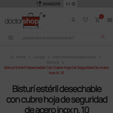
call_quality
language
934922119
0
person
favorite_border
shopping_cart
two_pager
menu
search
home
Home
Cirugía
Instrumentos Desechables
Bisturís
Bisturí Estéril Desechable Con Cubre Hoja De Seguridad De Acero
Inox N. 10
Bisturí estéril desechable
con cubre hoja de seguridad
de acero inox n. 10