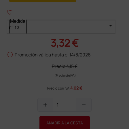
heart_plus
Medida
3,32 €
schedule
Promoción válida hasta el 14/8/2026
Precio
4,15 €
(Precio sin IVA)
4,02 €
Precio con IVA
add
remove
AÑADIR A LA CESTA