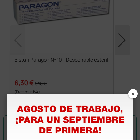
Bisturí Paragon Nº 10 - Desechable estéril
6,30 €
8,18 €
×
(Precio sin IVA)
10 uds.