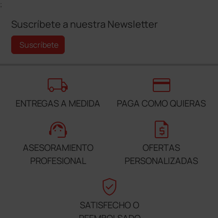
;
Suscríbete a nuestra Newsletter
Suscríbete
local_shipping
credit_card
ENTREGAS A MEDIDA
PAGA COMO QUIERAS
support_agent
request_quote
ASESORAMIENTO
OFERTAS
PROFESIONAL
PERSONALIZADAS
verified_user
SATISFECHO O