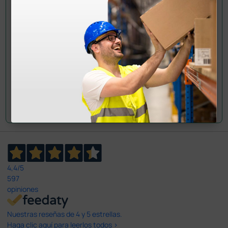
Envía ahora mismo tu pregunta a los colegas que ya
han adquirido este producto.
Envía tu pregunta
4,4
/5
597
opiniones
Nuestras reseñas de 4 y 5 estrellas.
Haga clic aquí para leerlos todos >