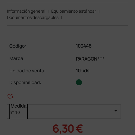
Información general
|
Equipamiento estándar
|
Documentos descargables
|
Código:
100446
link
Marca
PARAGON
Unidad de venta
:
10 uds.
Disponibilidad:
heart_plus
Medida
6,30 €