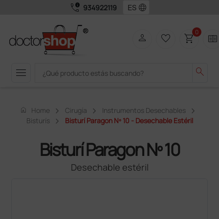
call_quality
language
934922119
0
person
favorite_border
shopping_cart
two_pager
menu
search
home
Home
Cirugía
Instrumentos Desechables
Bisturís
Bisturí Paragon Nº 10 - Desechable Estéril
Bisturí Paragon Nº 10
Desechable estéril