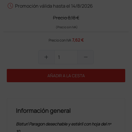
schedule
Promoción válida hasta el 14/8/2026
Precio
8,18 €
(Precio sin IVA)
7,62 €
Precio con IVA
add
remove
AÑADIR A LA CESTA
Información general
Bisturí Paragon desechable y estéril con hoja del nº
10