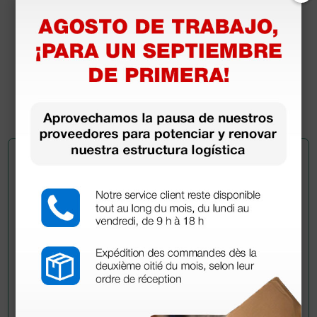
Bisturí estéril desechable con cubre hoja de
seguridad de acero inox n. 10
3,32 €
4,15 €
(Precio sin IVA)
10 uds.
Pregúntale a un colega
¿Todavía tienes alguna duda? ¿Necesitas más
información?