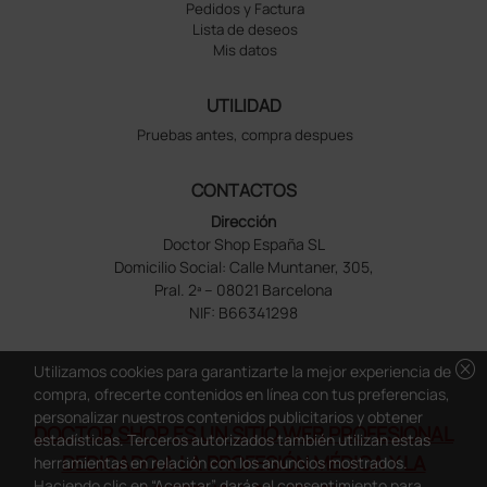
Pedidos y Factura
Lista de deseos
Mis datos
UTILIDAD
Pruebas antes, compra despues
CONTACTOS
Dirección
Doctor Shop España SL
Domicilio Social: Calle Muntaner, 305,
Pral. 2ª – 08021 Barcelona
NIF: B66341298
cancel
Utilizamos cookies para garantizarte la mejor experiencia de
compra, ofrecerte contenidos en línea con tus preferencias,
personalizar nuestros contenidos publicitarios y obtener
DOCTOR SHOP ES UN SITIO WEB PROFESIONAL
estadísticas. Terceros autorizados también utilizan estas
DEDICADO A LA PROFESIÓN MÉDICA Y LA
herramientas en relación con los anuncios mostrados.
Haciendo clic en “Aceptar” darás el consentimiento para