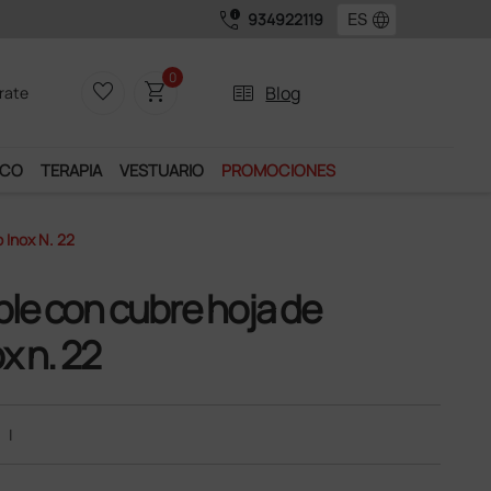
call_quality
language
934922119
0
favorite_border
shopping_cart
two_pager
Blog
rate
ICO
TERAPIA
VESTUARIO
PROMOCIONES
 Inox N. 22
able con cubre hoja de
x n. 22
|