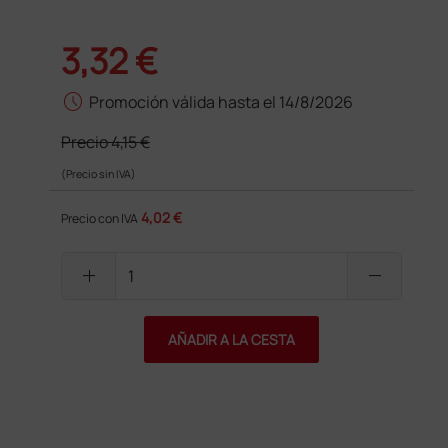
3,32 €
schedule
Promoción válida hasta el 14/8/2026
Precio
4,15 €
(Precio sin IVA)
4,02 €
Precio con IVA
add
remove
AÑADIR A LA CESTA