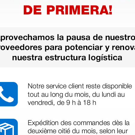
B.Braun Aesculap®
cero
bisturí de seguridad -
acero inoxidable - N. 22
19,10 €
(Precio sin IVA)
10 uds.
10 uds.
as más
legas que ya