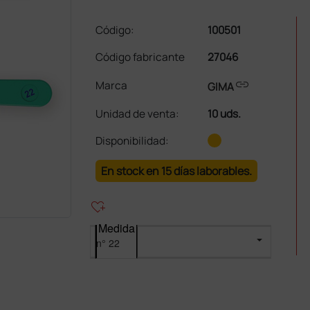
Código:
100501
Código fabricante
27046
link
Marca
GIMA
Unidad de venta
:
10 uds.
Disponibilidad:
En stock en 15 días laborables.
heart_plus
Medida