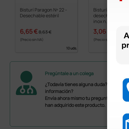
Bisturí Paragon Nº 22 -
Bisturí estéril
Desechable estéril
desechable de a
inox n. 22
6,65 €
3,06 €
8,63 €
3,60 €
(Precio sin IVA)
(Precio sin IVA)
10 uds.
Pregúntale a un colega
¿Todavía tienes alguna duda? ¿Necesit
información?
Envía ahora mismo tu pregunta a los co
han adquirido este producto.