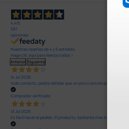
4,4
/5
597
opiniones
Nuestras reseñas de 4 y 5 estrellas.
Haga clic aquí para leerlos todos >
Anterior
Siguiente
14 Jul 2026
todo correcto. podria señalar que un poco caro los portes y el pl
Comprador verificado
13 Jul 2026
Es fácil hacer el pedido. El producto, bastante mas barato que 