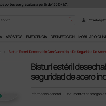
odrás disfrutar de muchos servicios exclusivos.
search
person
Entra/Regíst
A
APÓSITOS
EMERGENCIA
DESINFECCIÓN
MOBILIARIO CLÍN
s
Bisturí Estéril Desechable Con Cubre Hoja De Seguridad De Acero
Bisturí estéril desech
seguridad de acero ino
Información general
|
Documentos descargables