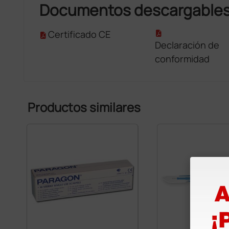
Documentos descargable
Certificado CE
Declaración de
conformidad
Productos similares