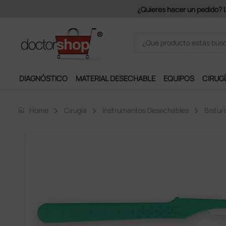
Únete al programa Ds Plus y p
DIAGNÓSTICO
MATERIAL DESECHABLE
EQUIPOS
CIRUGÍ
home
Home
Cirugía
Instrumentos Desechables
Bisturí