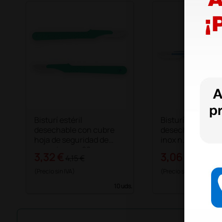
Bisturí estéril
Bisturí estéril
desechable con cubre
desechable de a
hoja de seguridad de
inox n. 22
acero inox n. 22
3,32 €
3,06 €
4,15 €
3,60 €
(Precio sin IVA)
(Precio sin IVA)
10 uds.