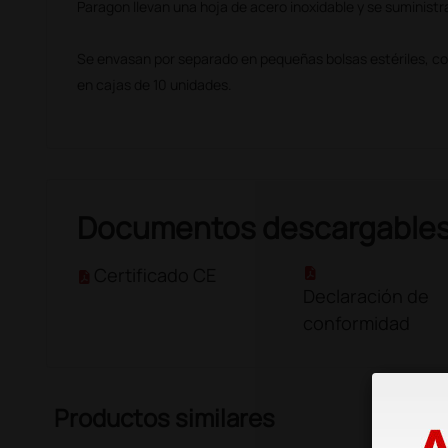
Paragon llevan una hoja de acero inoxidable y se suministra
Se envasan por separado en pequeñas bolsas estériles, con
en cajas de 10 unidades.
Documentos descargable
Certificado CE
Declaración de
conformidad
Productos similares