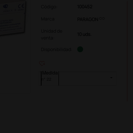
Código:
100452
link
Marca
PARAGON
Unidad de
10 uds.
venta
:
Disponibilidad:
heart_plus
Medida