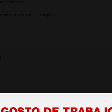
n esterilizados.
 refuerzo para proteger la hoja,
s