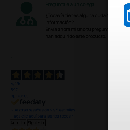
Pregúntale a un colega
¿Todavía tienes alguna duda? ¿Necesit
información?
Envía ahora mismo tu pregunta a los co
han adquirido este producto.
4,4
/5
597
opiniones
Nuestras reseñas de 4 y 5 estrellas.
Haga clic aquí para leerlos todos >
Anterior
Siguiente