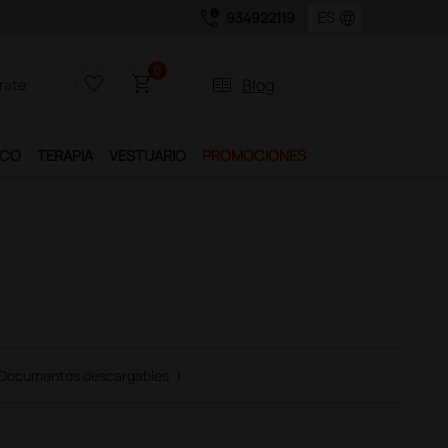
call_quality
language
934922119
os.
0
favorite_border
shopping_cart
two_pager
Blog
rate
ICO
TERAPIA
VESTUARIO
PROMOCIONES
Documentos descargables
|