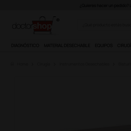
Únet
DIAGNÓSTICO
MATERIAL DESECHABLE
EQUIPOS
CIRUGÍ
home
Home
Cirugía
Instrumentos Desechables
Bisturí