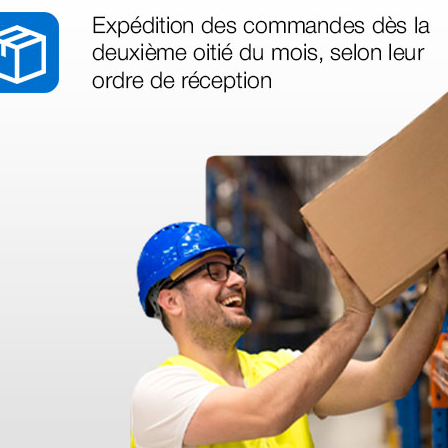
as más
legas que ya