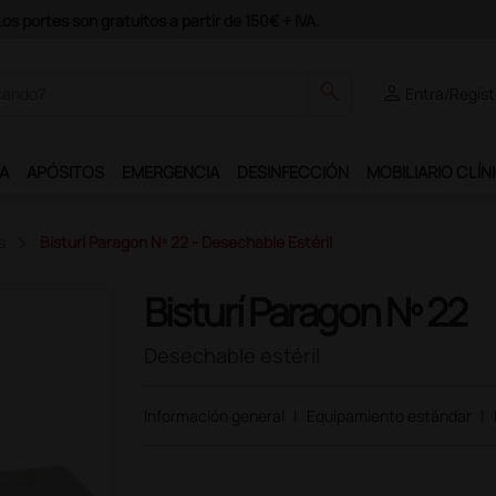
e al programa Ds Plus y podrás disfrutar de muchos servicios exclusiv
search
person
Entra/Regíst
A
APÓSITOS
EMERGENCIA
DESINFECCIÓN
MOBILIARIO CLÍN
s
Bisturí Paragon Nº 22 - Desechable Estéril
Bisturí Paragon Nº 22
Desechable estéril
Información general
|
Equipamiento estándar
|