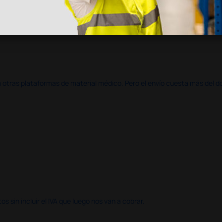
azo de entrega se alarga.
en otras plataformas de material médico. Pero el envío cuesta más del 
 sin incluir el IVA que luego nos van a cobrar.