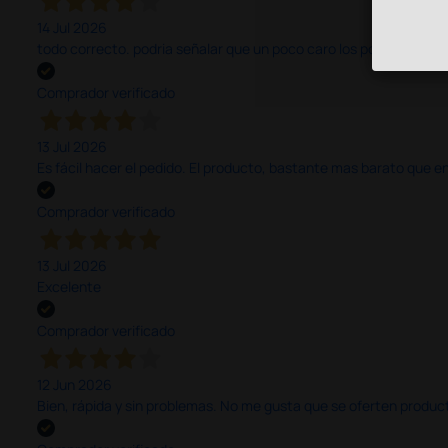
14 Jul 2026
todo correcto. podria señalar que un poco caro los portes y el pl
Comprador verificado
13 Jul 2026
Es fácil hacer el pedido. El producto, bastante mas barato que 
Comprador verificado
13 Jul 2026
Excelente
Comprador verificado
12 Jun 2026
Bien, rápida y sin problemas. No me gusta que se oferten productos