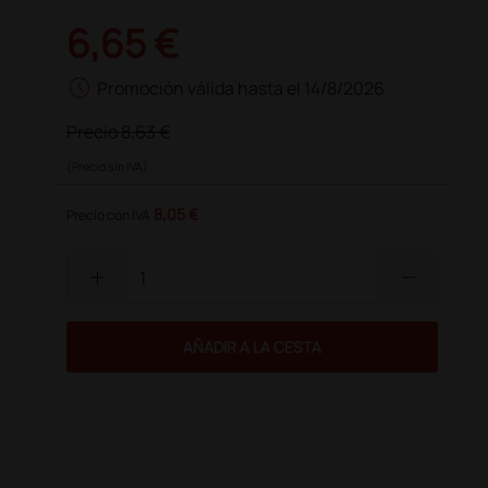
6,65 €
schedule
Promoción válida hasta el 14/8/2026
Precio
8,63 €
(Precio sin IVA)
8,05 €
Precio con IVA
add
remove
AÑADIR A LA CESTA