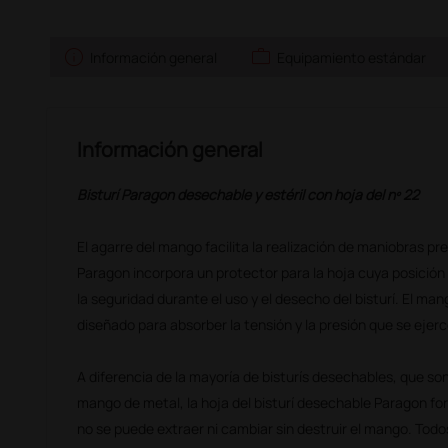
info
work
Información general
Equipamiento estándar
Información general
Bisturí Paragon desechable y estéril con hoja del nº 22
El agarre del mango facilita la realización de maniobras pre
Paragon incorpora un protector para la hoja cuya posición
la seguridad durante el uso y el desecho del bisturí. El ma
diseñado para absorber la tensión y la presión que se ejerc
A diferencia de la mayoría de bisturís desechables, que so
mango de metal, la hoja del bisturí desechable Paragon fo
no se puede extraer ni cambiar sin destruir el mango. Todo