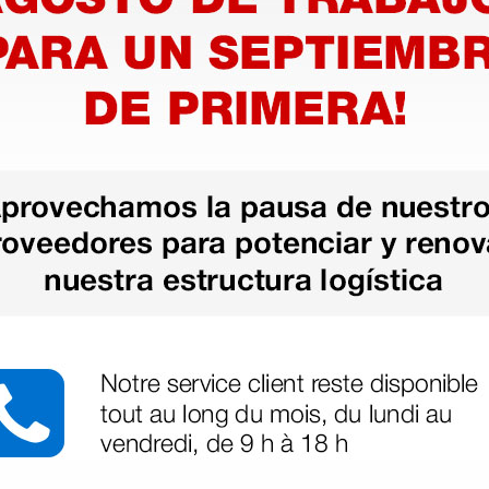
cero
10 uds.