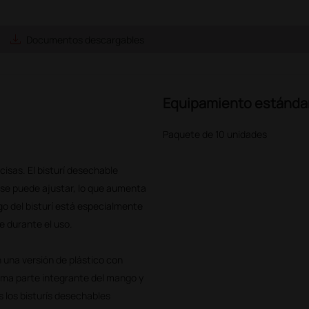
save_alt
Documentos descargables
Equipamiento estánda
Paquete de 10 unidades
cisas. El bisturí desechable
 se puede ajustar, lo que aumenta
ngo del bisturí está especialmente
e durante el uso.
n una versión de plástico con
rma parte integrante del mango y
s los bisturís desechables