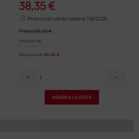
38,35 €
schedule
Promoción válida hasta el 7/8/2026
Precio
59,00 €
(Precio sin IVA)
46,40 €
Precio con IVA
add
remove
AÑADIR A LA CESTA