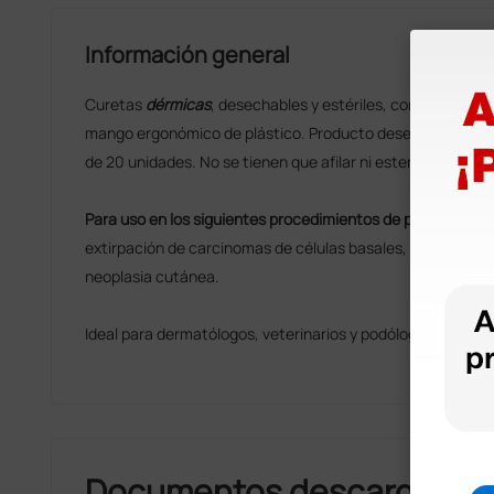
Información general
Curetas
dérmicas
, desechables y estériles, con hoja de ac
mango ergonómico de plástico. Producto desechable estéril
de 20 unidades. No se tienen que afilar ni esterilizar. Gra
Para uso en los siguientes procedimientos de pequeña ciru
extirpación de carcinomas de células basales, eliminación 
neoplasia cutánea.
Ideal para dermatólogos, veterinarios y podólogos.
Documentos descargable