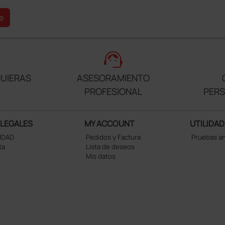
e
support_agent
UIERAS
ASESORAMIENTO
PROFESIONAL
PER
 LEGALES
MY ACCOUNT
UTILIDAD
CIDAD
Pedidos y Factura
Pruebas a
ta
Lista de deseos
Mis datos