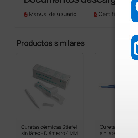
Manual de usuario
Certificado CE
Productos similares
Curetas dérmicas Stiefel
Curetas dérmica
sin látex - Diámetro 4 MM
sin latex diam. 