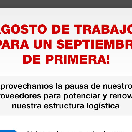
Información técnica
ero inoxidable muy afilada y
• Curetas dérmicas Ø 2 mm
 en envase individual y en cajas
n variedad de tamaños.
gía:
de verrugas o cualquier otra
s