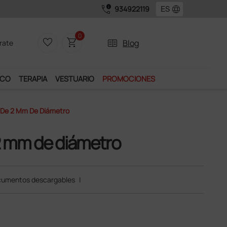
call_quality
language
934922119
Únete al programa
0
favorite_border
shopping_cart
two_pager
Blog
rate
ICO
TERAPIA
VESTUARIO
PROMOCIONES
 De 2 Mm De Diámetro
2 mm de diámetro
umentos descargables
|