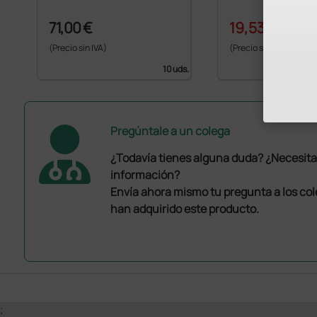
71,00 €
19,53 €
21,70 €
(Precio sin IVA)
(Precio sin IVA)
10 uds.
Pregúntale a un colega
¿Todavía tienes alguna duda? ¿Necesit
información?
Envía ahora mismo tu pregunta a los co
han adquirido este producto.
;