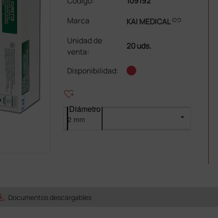
Código:
109192
link
Marca
KAI MEDICAL
Unidad de
20 uds.
venta
:
Disponibilidad:
heart_plus
Diámetro
e_alt
Documentos descargables