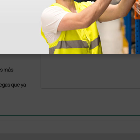
10 uds.
as más
legas que ya