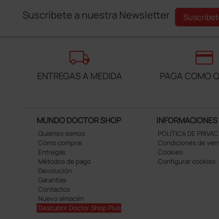
Suscríbete a nuestra Newsletter
Suscríbet
local_shipping
credit_card
ENTREGAS A MEDIDA
PAGA COMO Q
MUNDO DOCTOR SHOP
INFORMACIONES
Quiénes somos
POLÍTICA DE PRIVA
Cómo comprar
Condiciones de ven
Entregas
Cookies
Métodos de pago
Configurar cookies
Devolución
Garantías
Contactos
Nuevo almacén
Descubrir Doctor Shop Plus