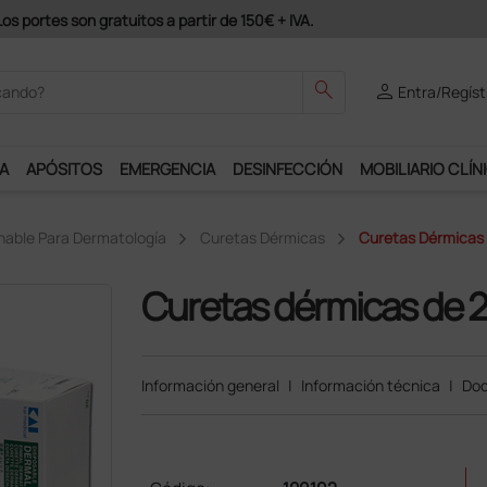
es son gratuitos a partir de 150€ + IVA.
search
person
Entra/Regíst
A
APÓSITOS
EMERGENCIA
DESINFECCIÓN
MOBILIARIO CLÍN
able Para Dermatología
Curetas Dérmicas
Curetas Dérmicas
Curetas dérmicas de 
Información general
|
Información técnica
|
Doc