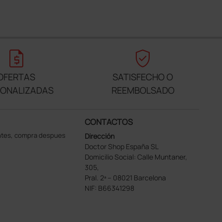
request_quote
verified_user
OFERTAS
SATISFECHO O
SONALIZADAS
REEMBOLSADO
CONTACTOS
ntes, compra despues
Dirección
Doctor Shop España SL
Domicilio Social: Calle Muntaner,
305,
Pral. 2ª – 08021 Barcelona
NIF: B66341298