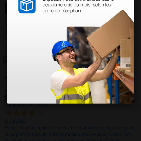
4,4
/5
597
opiniones
Nuestras reseñas de 4 y 5 estrellas.
Haga clic aquí para leerlos todos >
Anterior
Siguiente
14 Jul 2026
todo correcto. podria señalar que un poco caro los portes y el
plazo de entrega se alarga.
Comprador verificado
13 Jul 2026
Es fácil hacer el pedido. El producto, bastante mas barato que en
otras plataformas de material médico. Pero el envío cuesta más
del doble que en cualquier otra empresa dentro de España.