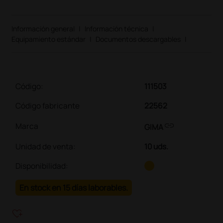
Información general
|
Información técnica
|
Equipamiento estándar
|
Documentos descargables
|
Código:
111503
Código fabricante
22562
link
Marca
GIMA
Unidad de venta
:
10 uds.
Disponibilidad:
En stock en 15 días laborables.
heart_plus