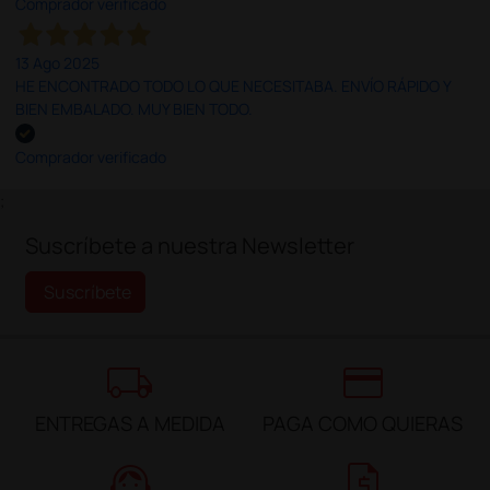
Comprador verificado
13 Ago 2025
HE ENCONTRADO TODO LO QUE NECESITABA. ENVÍO RÁPIDO Y
BIEN EMBALADO. MUY BIEN TODO.
Comprador verificado
;
Suscríbete a nuestra Newsletter
Suscríbete
local_shipping
credit_card
ENTREGAS A MEDIDA
PAGA COMO QUIERAS
support_agent
request_quote