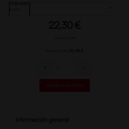
Diámetro
22,30 €
(Precio sin IVA)
26,98 €
Precio con IVA
add
remove
AÑADIR A LA CESTA
Información general