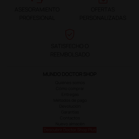
ASESORAMIENTO
OFERTAS
PROFESIONAL
PERSONALIZADAS
verified_user
SATISFECHO O
REEMBOLSADO
MUNDO DOCTOR SHOP
Quiénes somos
Cómo comprar
Entregas
Métodos de pago
Devolución
Garantías
Contactos
Nuevo almacén
Descubrir Doctor Shop Plus