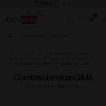
call_quality
language
934922119
0
person
favorite_border
shopping_cart
two_pager
menu
search
home
Home
Cirugía
Instrumentos Desechables
Desechable Para Dermatología
Curetas Dérmicas
Curetas Dérmicas GIMA Con Raspador Diam. 2 Mm
Curetas dérmicas GIMA
con raspador - diám. 2 mm