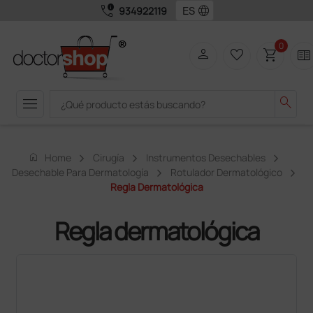
call_quality
language
934922119
0
person
favorite_border
shopping_cart
two_pager
menu
search
home
Home
Cirugía
Instrumentos Desechables
Desechable Para Dermatología
Rotulador Dermatológico
Regla Dermatológica
Regla dermatológica