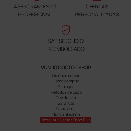
ASESORAMIENTO
OFERTAS
PROFESIONAL
PERSONALIZADAS
verified_user
SATISFECHO O
REEMBOLSADO
MUNDO DOCTOR SHOP
Quiénes somos
Cómo comprar
Entregas
Métodos de pago
Devolución
Garantías
Contactos
Nuevo almacén
Descubrir Doctor Shop Plus