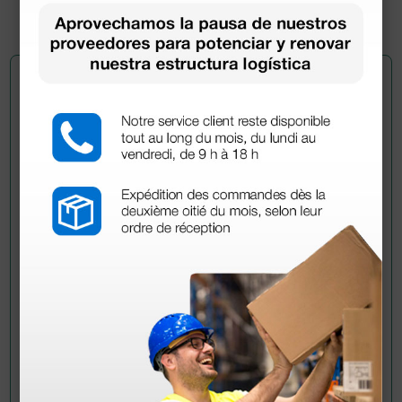
Pregúntale a un colega
¿Todavía tienes alguna duda? ¿Necesitas más
información?
Envía ahora mismo tu pregunta a los colegas que ya
han adquirido este producto.