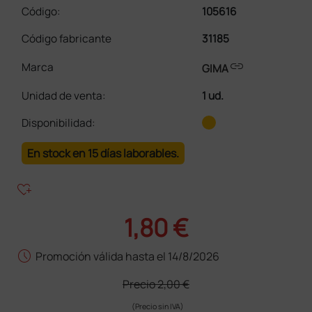
Código:
105616
Código fabricante
31185
link
Marca
GIMA
Unidad de venta
:
1 ud.
Disponibilidad:
En stock en 15 días laborables.
heart_plus
1,80 €
schedule
Promoción válida hasta el 14/8/2026
Precio
2,00 €
(Precio sin IVA)