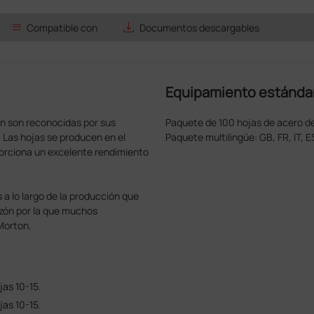
list
save_alt
Compatible con
Documentos descargables
Equipamiento estánda
n son reconocidas por sus
Paquete de 100 hojas de acero de
. Las hojas se producen en el
Paquete multilingüe: GB, FR, IT, ES
orciona un excelente rendimiento
a lo largo de la producción que
razón por la que muchos
Morton.
as 10-15.
as 10-15.