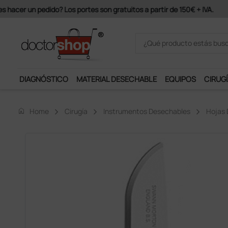
Únete al programa Ds Plus y p
DIAGNÓSTICO
MATERIAL DESECHABLE
EQUIPOS
CIRUGÍ
home
Home
Cirugía
Instrumentos Desechables
Hojas 