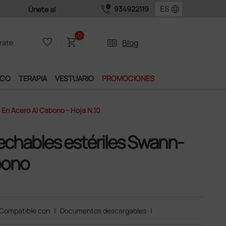
call_quality
language
934922119
0
favorite_border
shopping_cart
two_pager
Blog
rate
ICO
TERAPIA
VESTUARIO
PROMOCIONES
En Acero Al Cabono - Hoja N.10
sechables estériles Swann-
bono
Compatible con
|
Documentos descargables
|