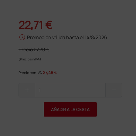
22,71 €
schedule
Promoción válida hasta el 14/8/2026
Precio
27,70 €
(Precio sin IVA)
27,48 €
Precio con IVA
add
remove
AÑADIR A LA CESTA