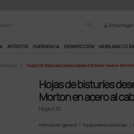
odrás disfrutar de muchos servicios exclusivos.
search
person
Entra/Regíst
A
APÓSITOS
EMERGENCIA
DESINFECCIÓN
MOBILIARIO CLÍN
De Bisturí
Hojas De Bisturíes Desechables Estériles Swann-Morton 
Hojas de bisturíes de
Morton en acero al ca
Hoja n.10
Información general
|
Equipamiento estándar
|