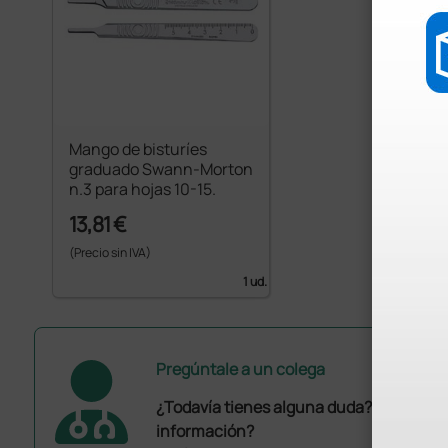
Mango de bisturíes
graduado Swann-Morton
n.3 para hojas 10-15.
13,81 €
(Precio sin IVA)
1 ud.
Pregúntale a un colega
¿Todavía tienes alguna duda? ¿Necesit
información?