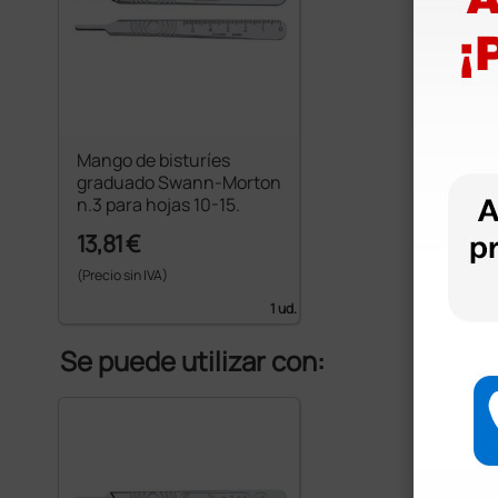
Mango de bisturíes
graduado Swann-Morton
n.3 para hojas 10-15.
13,81 €
(Precio sin IVA)
1 ud.
Se puede utilizar con: