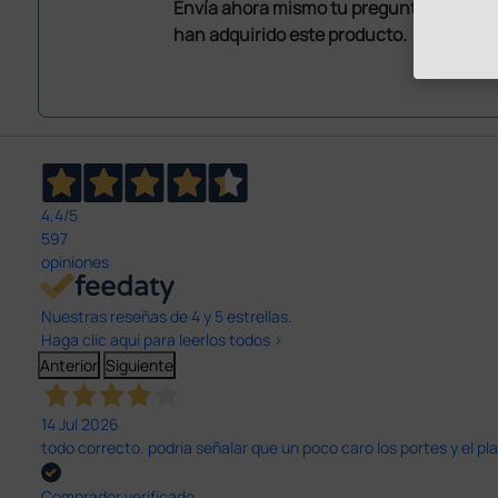
Envía ahora mismo tu pregunta a los co
han adquirido este producto.
4,4
/5
597
opiniones
Nuestras reseñas de 4 y 5 estrellas.
Haga clic aquí para leerlos todos >
Anterior
Siguiente
14 Jul 2026
todo correcto. podria señalar que un poco caro los portes y el pl
Comprador verificado