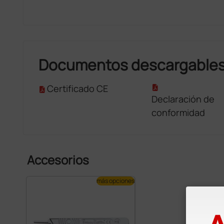
Documentos descargable
Certificado CE
Declaración de
conformidad
Accesorios
más opciones