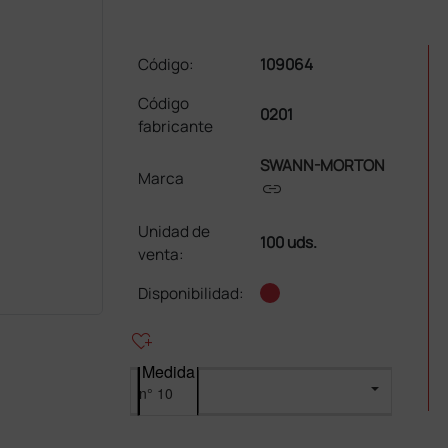
Código:
109064
Código
0201
fabricante
SWANN-MORTON
Marca
link
Unidad de
100 uds.
venta
:
Disponibilidad:
heart_plus
Medida