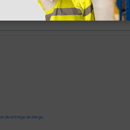
legas que ya
azo de entrega se alarga.