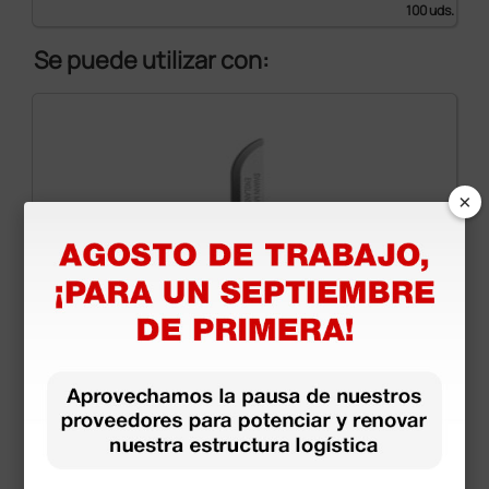
100 uds.
Se puede utilizar con:
×
Hojas de bisturíes desechables estériles Swann-
Morton en acero al carbono - Hoja n.15