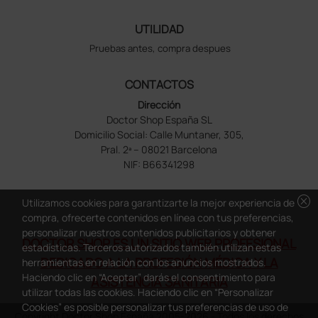
UTILIDAD
Pruebas antes, compra despues
CONTACTOS
Dirección
Doctor Shop España SL
Domicilio Social: Calle Muntaner, 305,
Pral. 2ª – 08021 Barcelona
NIF: B66341298
cancel
Utilizamos cookies para garantizarte la mejor experiencia de
compra, ofrecerte contenidos en línea con tus preferencias,
personalizar nuestros contenidos publicitarios y obtener
DOCTOR SHOP ES UN SITIO WEB PROFESIONAL
estadísticas. Terceros autorizados también utilizan estas
DEDICADO A LA PROFESIÓN MÉDICA Y LA
herramientas en relación con los anuncios mostrados.
Haciendo clic en “Aceptar” darás el consentimiento para
ASISTENCIA SANITARIA
utilizar todas las cookies. Haciendo clic en “Personalizar
Cookies” es posible personalizar tus preferencias de uso de
Copyright Doctor Shop España 2005-2026 - Todos los derechos