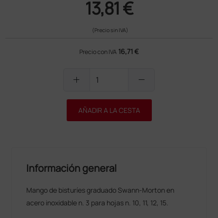
13,81 €
(Precio sin IVA)
16,71 €
Precio con IVA
add
remove
AÑADIR A LA CESTA
Información general
Mango de bisturíes graduado Swann-Morton en
acero inoxidable n. 3 para hojas n. 10, 11, 12, 15.