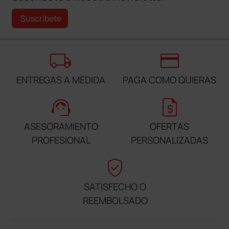
Suscríbete
local_shipping
credit_card
ENTREGAS A MEDIDA
PAGA COMO QUIERAS
support_agent
request_quote
ASESORAMIENTO
OFERTAS
PROFESIONAL
PERSONALIZADAS
verified_user
SATISFECHO O
REEMBOLSADO