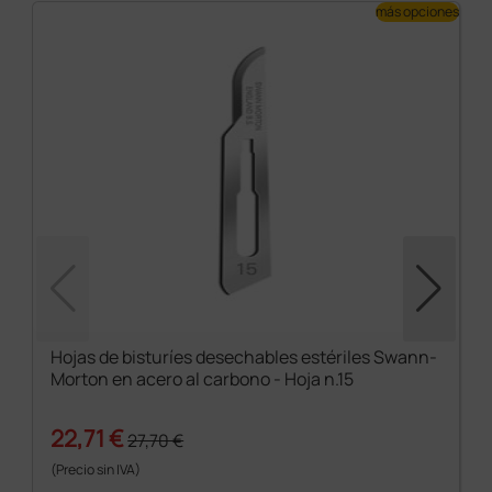
más opciones
Hojas de bisturíes desechables estériles Swann-
Morton en acero al carbono - Hoja n.15
22,71 €
27,70 €
(Precio sin IVA)