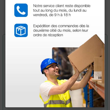
22,71 €
27,70 €
(Precio sin IVA)
100 uds.
Pregúntale a un colega
¿Todavía tienes alguna duda? ¿Necesitas más
información?
Envía ahora mismo tu pregunta a los colegas que ya
han adquirido este producto.