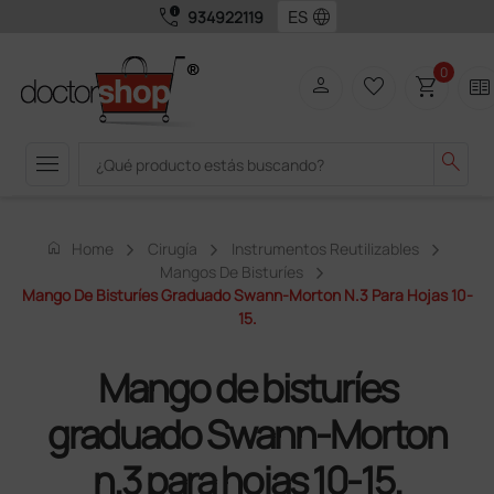
call_quality
language
934922119
0
person
favorite_border
shopping_cart
two_pager
menu
search
home
Home
Cirugía
Instrumentos Reutilizables
Mangos De Bisturíes
Mango De Bisturíes Graduado Swann-Morton N.3 Para Hojas 10-
15.
Mango de bisturíes
graduado Swann-Morton
n.3 para hojas 10-15.