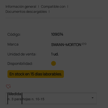
Información general
|
Compatible con
|
Documentos descargables
|
Código:
109074
link
Marca
SWANN-MORTON
Unidad de venta
:
1 ud.
Disponibilidad:
En stock en 15 días laborables.
heart_plus
Medida