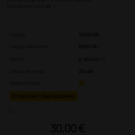
Equipamiento estándar
|
Código:
15900128
Código fabricante
BD557SU
link
Marca
B. BRAUN
Unidad de venta
:
20 uds.
Disponibilidad:
En stock en 7 días laborables.
heart_plus
30,00 €