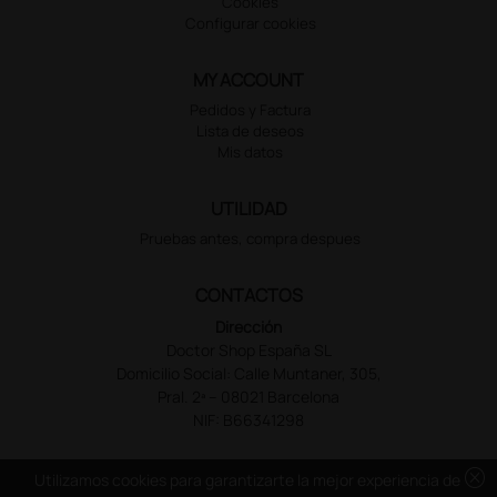
Cookies
Configurar cookies
MY ACCOUNT
Pedidos y Factura
Lista de deseos
Mis datos
UTILIDAD
Pruebas antes, compra despues
CONTACTOS
Dirección
Doctor Shop España SL
Domicilio Social: Calle Muntaner, 305,
Pral. 2ª – 08021 Barcelona
NIF: B66341298
cancel
Utilizamos cookies para garantizarte la mejor experiencia de