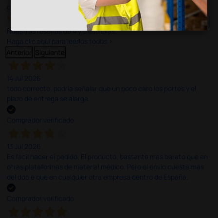
opiniones
Nuestras reseñas de 4 y 5 estrellas.
Haga clic aquí para leerlos todos >
Anterior
Siguiente
14 Jul 2026
todo correcto. podria señalar que un poco caro los portes y el
plazo de entrega se alarga.
Comprador verificado
13 Jul 2026
Es fácil hacer el pedido. El producto, bastante mas barato que en
otras plataformas de material médico. Pero el envío cuesta más
del doble que en cualquier otra empresa dentro de España.
Comprador verificado