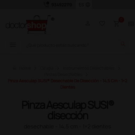
call_quality
language
934922119
0
person
favorite_border
shopping_cart
two_pager
menu
search
home
Home
Cirugía
Instrumentos Desechables
Pinzas Desechables
Pinza Aesculap SUSI® Desechable De Disección - 14,5 Cm - 1×2
Dientes
Pinza Aesculap SUSI®
disección
desechable - 14,5 cm - 1×2 dientes