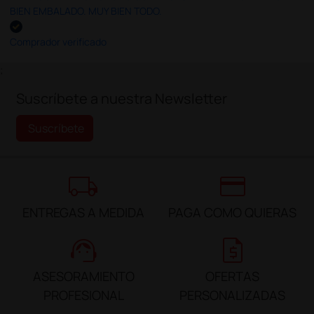
BIEN EMBALADO. MUY BIEN TODO.
Comprador verificado
;
Suscríbete a nuestra Newsletter
Suscríbete
local_shipping
credit_card
ENTREGAS A MEDIDA
PAGA COMO QUIERAS
support_agent
request_quote
ASESORAMIENTO
OFERTAS
PROFESIONAL
PERSONALIZADAS