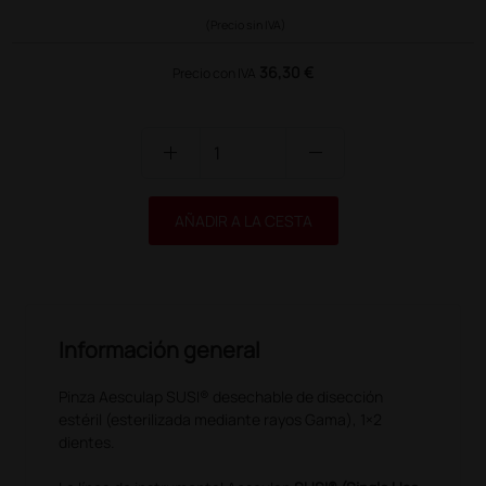
(Precio sin IVA)
36,30 €
Precio con IVA
add
remove
AÑADIR A LA CESTA
Información general
Pinza Aesculap SUSI® desechable de disección
estéril (esterilizada mediante rayos Gama), 1×2
dientes.