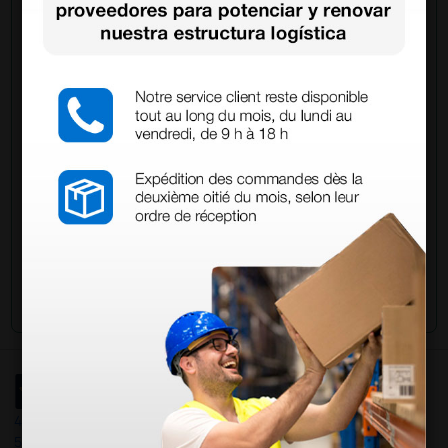
Pregúntale a un colega
¿Todavía tienes alguna duda? ¿Necesitas más
información?
Envía ahora mismo tu pregunta a los colegas que ya
han adquirido este producto.
Envía tu pregunta
4,4
/5
597