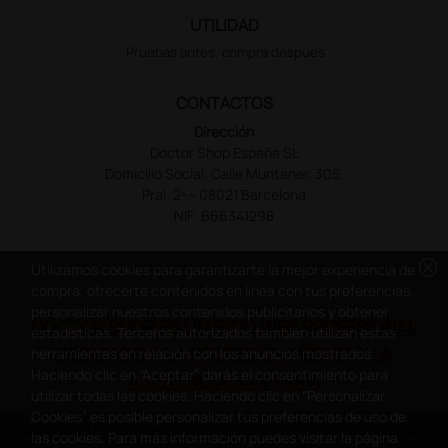
UTILIDAD
Pruebas antes, compra despues
CONTACTOS
Dirección
Doctor Shop España SL
Domicilio Social: Calle Muntaner, 305,
Pral. 2ª – 08021 Barcelona
NIF: B66341298
cancel
Utilizamos cookies para garantizarte la mejor experiencia de
compra, ofrecerte contenidos en línea con tus preferencias,
personalizar nuestros contenidos publicitarios y obtener
DOCTOR SHOP ES UN SITIO WEB PROFESIONAL
estadísticas. Terceros autorizados también utilizan estas
DEDICADO A LA PROFESIÓN MÉDICA Y LA
herramientas en relación con los anuncios mostrados.
Haciendo clic en “Aceptar” darás el consentimiento para
ASISTENCIA SANITARIA
utilizar todas las cookies. Haciendo clic en “Personalizar
Cookies” es posible personalizar tus preferencias de uso de
Copyright Doctor Shop España 2005-2026 - Todos los derechos
las cookies. Para más información puedes visitar la página