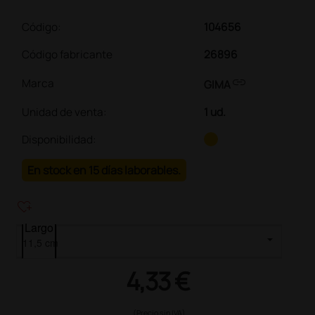
Código:
104656
Código fabricante
26896
link
Marca
GIMA
Unidad de venta
:
1 ud.
Disponibilidad:
En stock en 15 días laborables.
heart_plus
Largo
4,33 €
(Precio sin IVA)