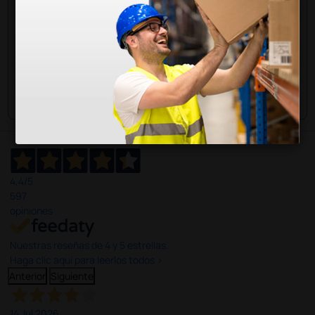
Envía tu pregunta
4,4
/5
597
opiniones
Nuestras reseñas de 4 y 5 estrellas.
Haga clic aquí para leerlos todos >
Anterior
Siguiente
14 Jul 2026