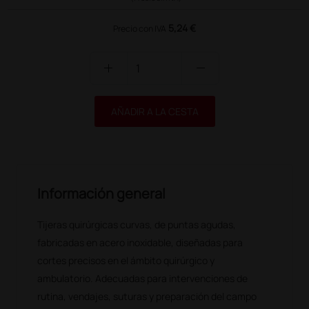
5,24 €
Precio con IVA
add
remove
AÑADIR A LA CESTA
Información general
Tijeras quirúrgicas curvas, de puntas agudas,
fabricadas en acero inoxidable, diseñadas para
cortes precisos en el ámbito quirúrgico y
ambulatorio. Adecuadas para intervenciones de
rutina, vendajes, suturas y preparación del campo