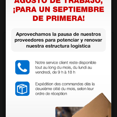
4,88 €
(Precio sin IVA)
1 ud.
Pregúntale a un colega
¿Todavía tienes alguna duda? ¿Necesitas más
información?
Envía ahora mismo tu pregunta a los colegas que ya
han adquirido este producto.