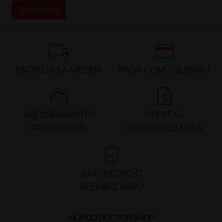
Suscríbete
local_shipping
credit_card
ENTREGAS A MEDIDA
PAGA COMO QUIERAS
support_agent
request_quote
ASESORAMIENTO
OFERTAS
PROFESIONAL
PERSONALIZADAS
verified_user
SATISFECHO O
REEMBOLSADO
MUNDO DOCTOR SHOP