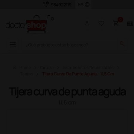
call_quality
language
934922119
0
person
favorite_border
shopping_cart
two_pager
menu
search
home
Home
Cirugía
Instrumentos Reutilizables
Tijeras
Tijera Curva De Punta Aguda - 11,5 Cm
Tijera curva de punta aguda
11,5 cm