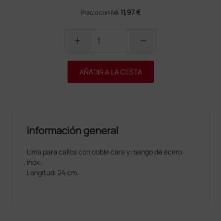
11,97 €
Precio con IVA
add
remove
AÑADIR A LA CESTA
Información general
Lima para callos con doble cara y mango de acero
inox.
Longitud: 24 cm.