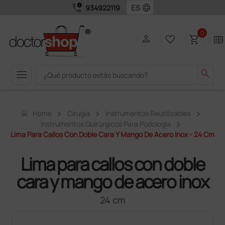
call_quality
language
934922119
0
person
favorite_border
shopping_cart
two_pager
menu
search
home
Home
Cirugía
Instrumentos Reutilizables
Instrumentos Quirúrgicos Para Podología
Lima Para Callos Con Doble Cara Y Mango De Acero Inox - 24 Cm
Lima para callos con doble
cara y mango de acero inox
24 cm