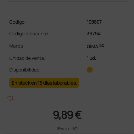
Código:
108807
Código fabricante
39794
link
Marca
GIMA
Unidad de venta
:
1 ud.
Disponibilidad:
En stock en 15 días laborables.
heart_plus
9,89 €
(Precio sin IVA)