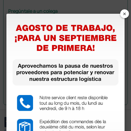
Pregúntale a un colega
×
¿Todavía tienes alguna duda? ¿Necesitas más
información?
Envía ahora mismo tu pregunta a los colegas que ya
han adquirido este producto.
Envía tu pregunta
4,4
/5