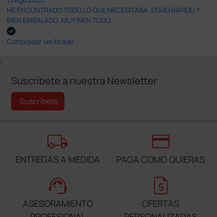
HE ENCONTRADO TODO LO QUE NECESITABA. ENVÍO RÁPIDO Y
BIEN EMBALADO. MUY BIEN TODO.
Comprador verificado
;
Suscríbete a nuestra Newsletter
Suscríbete
local_shipping
credit_card
ENTREGAS A MEDIDA
PAGA COMO QUIERAS
support_agent
request_quote
ASESORAMIENTO
OFERTAS
PROFESIONAL
PERSONALIZADAS