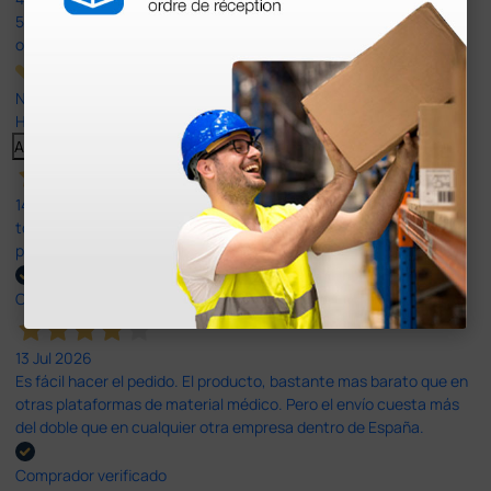
597
opiniones
Nuestras reseñas de 4 y 5 estrellas.
Haga clic aquí para leerlos todos >
Anterior
Siguiente
14 Jul 2026
todo correcto. podria señalar que un poco caro los portes y el
plazo de entrega se alarga.
Comprador verificado
13 Jul 2026
Es fácil hacer el pedido. El producto, bastante mas barato que en
otras plataformas de material médico. Pero el envío cuesta más
del doble que en cualquier otra empresa dentro de España.
Comprador verificado