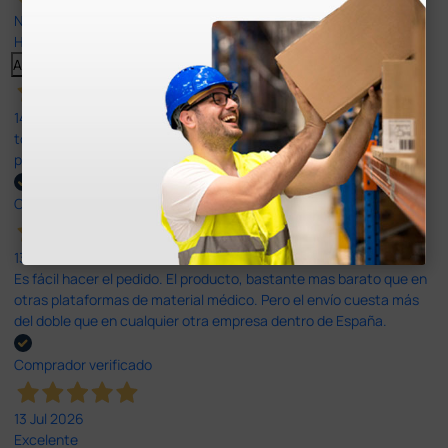
Nuestras reseñas de 4 y 5 estrellas.
Haga clic aquí para leerlos todos >
Anterior
Siguiente
14 Jul 2026
todo correcto. podria señalar que un poco caro los portes y el
plazo de entrega se alarga.
Comprador verificado
13 Jul 2026
Es fácil hacer el pedido. El producto, bastante mas barato que en
otras plataformas de material médico. Pero el envío cuesta más
del doble que en cualquier otra empresa dentro de España.
Comprador verificado
13 Jul 2026
Excelente