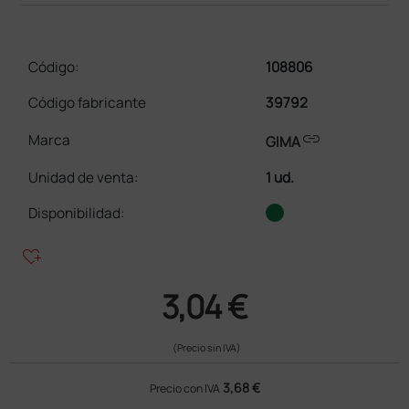
Código:
108806
Código fabricante
39792
link
Marca
GIMA
Unidad de venta
:
1 ud.
Disponibilidad:
heart_plus
3,04 €
(Precio sin IVA)
3,68 €
Precio con IVA