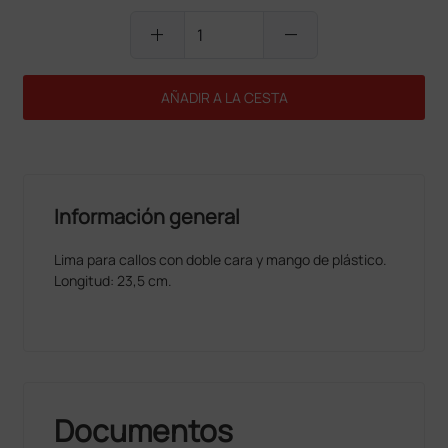
add
remove
AÑADIR A LA CESTA
Información general
Lima para callos con doble cara y mango de plástico.
Longitud: 23,5 cm.
Documentos