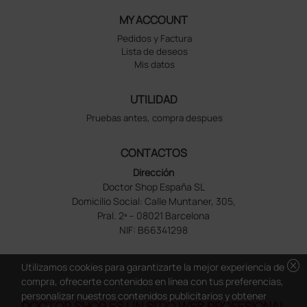
MY ACCOUNT
Pedidos y Factura
Lista de deseos
Mis datos
UTILIDAD
Pruebas antes, compra despues
CONTACTOS
Dirección
Doctor Shop España SL
Domicilio Social: Calle Muntaner, 305,
Pral. 2ª – 08021 Barcelona
NIF: B66341298
cancel
Utilizamos cookies para garantizarte la mejor experiencia de
compra, ofrecerte contenidos en línea con tus preferencias,
personalizar nuestros contenidos publicitarios y obtener
DOCTOR SHOP ES UN SITIO WEB PROFESIONAL