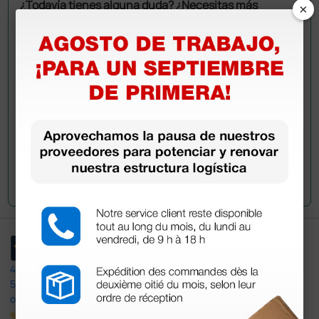
¿Todavía tienes alguna duda? ¿Necesitas más
×
información?
Envía ahora mismo tu pregunta a los colegas que ya
han adquirido este producto.
Envía tu pregunta
4,4
/5
597
opiniones