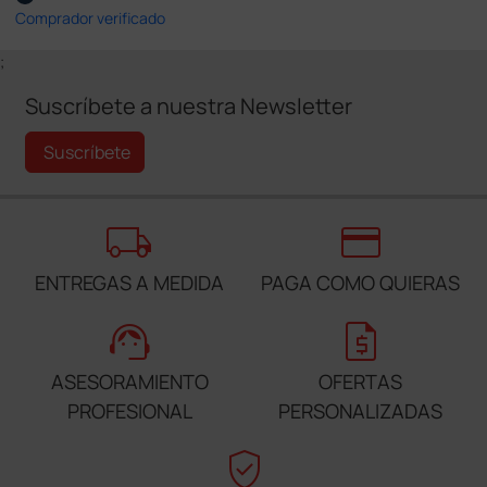
Comprador verificado
;
Suscríbete a nuestra Newsletter
Suscríbete
local_shipping
credit_card
ENTREGAS A MEDIDA
PAGA COMO QUIERAS
support_agent
request_quote
ASESORAMIENTO
OFERTAS
PROFESIONAL
PERSONALIZADAS
verified_user