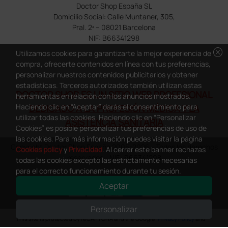
Doctor Shop España SL
Domicilio Social: Calle Muntaner, 305,
Pral. 2ª – 08021 Barcelona
NIF: B66341298
cancel
Utilizamos cookies para garantizarte la mejor experiencia de
compra, ofrecerte contenidos en línea con tus preferencias,
personalizar nuestros contenidos publicitarios y obtener
estadísticas. Terceros autorizados también utilizan estas
DOCTOR SHOP ES UN SITIO WEB PROFESIONAL
herramientas en relación con los anuncios mostrados.
Haciendo clic en “Aceptar” darás el consentimiento para
DEDICADO A LA PROFESIÓN MÉDICA Y LA
utilizar todas las cookies. Haciendo clic en “Personalizar
ASISTENCIA SANITARIA
Cookies” es posible personalizar tus preferencias de uso de
las cookies. Para más información puedes visitar la página
Copyright Doctor Shop España 2005-2026 - Todos los derechos
Cookies policy
y
Privacidad
. Al cerrar este banner rechazas
reservados - NIF.: B66341298
todas las cookies excepto las estrictamente necesarias
para el correcto funcionamiento durante tu sesión.
Aceptar
Personalizar
0
This site is protected by reCAPTCHA and the Google
Privacy Policy
and