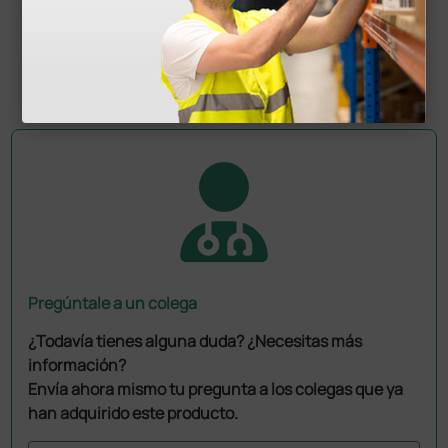
5,93 €
(Precio sin IVA)
1 ud.
Pregúntale a un colega
¿Todavía tienes alguna duda? ¿Necesitas más
información?
Envía ahora mismo tu pregunta a los colegas que ya
han adquirido este producto.