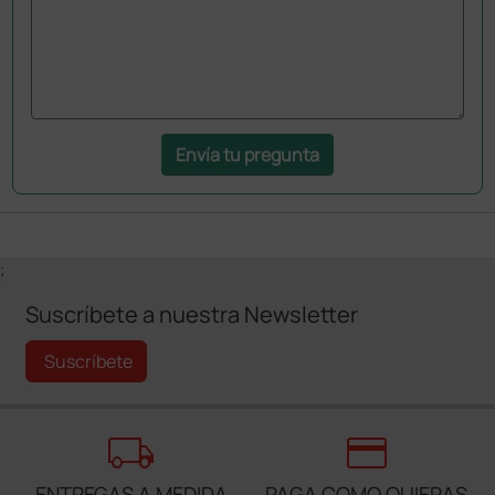
Envía tu pregunta
;
Suscríbete a nuestra Newsletter
Suscríbete
local_shipping
credit_card
ENTREGAS A MEDIDA
PAGA COMO QUIERAS