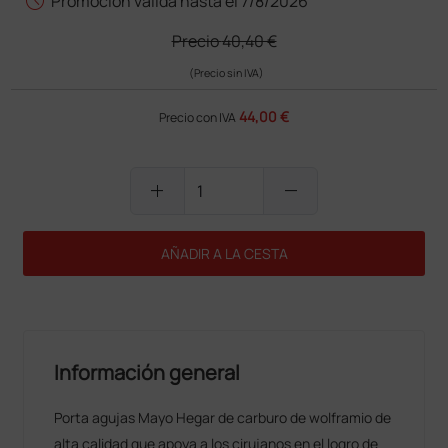
schedule
Promoción válida hasta el 7/8/2026
Precio
40,40 €
(Precio sin IVA)
44,00 €
Precio con IVA
add
remove
AÑADIR A LA CESTA
Información general
Porta agujas Mayo Hegar de carburo de wolframio de
alta calidad que apoya a los cirujanos en el logro de