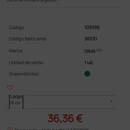
Código:
103095
Código fabricante
26531
link
Marca
GIMA
Unidad de venta
:
1 ud.
Disponibilidad:
heart_plus
Largo
36,36 €