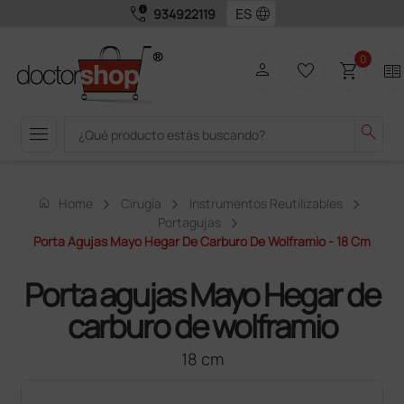
call_quality
language
934922119
0
person
favorite_border
shopping_cart
two_pager
menu
search
home
Home
Cirugía
Instrumentos Reutilizables
Portagujas
Porta Agujas Mayo Hegar De Carburo De Wolframio - 18 Cm
Porta agujas Mayo Hegar de
carburo de wolframio
18 cm