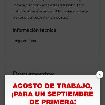
una alta precisión y excelentes resultados. Esto
instrumento es altamente fiable gracias a una alta
resistencia al desgaste y a la corrosión.
Información técnica
Longitud: 18 cm
Documentos
×
descargables
Manual de usuario