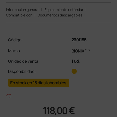
Información general
|
Equipamiento estándar
|
Compatible con
|
Documentos descargables
|
Código:
2301155
link
Marca
BIONIX
Unidad de venta
:
1 ud.
Disponibilidad:
En stock en 15 días laborables.
heart_plus
118,00 €