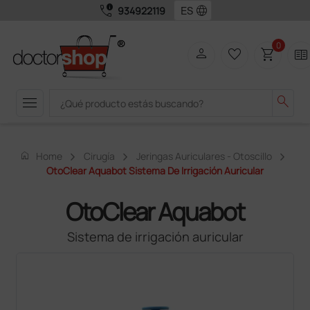
call_quality
language
934922119
0
person
favorite_border
shopping_cart
two_pager
menu
search
home
Home
Cirugía
Jeringas Auriculares - Otoscillo
OtoClear Aquabot Sistema De Irrigación Auricular
OtoClear Aquabot
Sistema de irrigación auricular