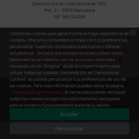
Domicilio Social: Calle Muntaner, 305,
Pral. 2ª – 08021 Barcelona
NIF: B66341298
cancel
Utilizamos cookies para garantizarte la mejor experiencia de
compra, ofrecerte contenidos en línea con tus preferencias,
personalizar nuestros contenidos publicitarios y obtener
DOCTOR SHOP ES UN SITIO WEB PROFESIONAL
estadísticas. Terceros autorizados también utilizan estas
DEDICADO A LA PROFESIÓN MÉDICA Y LA
herramientas en relación con los anuncios mostrados.
Haciendo clic en “Aceptar” darás el consentimiento para
ASISTENCIA SANITARIA
utilizar todas las cookies. Haciendo clic en “Personalizar
Cookies” es posible personalizar tus preferencias de uso de
Copyright Doctor Shop España 2005-2026 - Todos los derechos
las cookies. Para más información puedes visitar la página
reservados - NIF.: B66341298
Cookies policy
y
Privacidad
. Al cerrar este banner rechazas
todas las cookies excepto las estrictamente necesarias
para el correcto funcionamiento durante tu sesión.
Aceptar
0
This site is protected by reCAPTCHA and the Google
Privacy Policy
and
Personalizar
Terms of Service
apply.