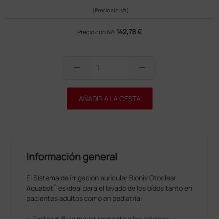
(Precio sin IVA)
142,78 €
Precio con IVA
add
remove
AÑADIR A LA CESTA
Información general
El Sistema de irrigación auricular Bionix Otoclear
®
Aquabot
es ideal para el lavado de los oídos tanto en
pacientes adultos como en pediatría:
• Emite un flujo mayor respecto a las clásicas