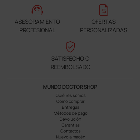
support_agent
request_quote
ASESORAMIENTO
OFERTAS
PROFESIONAL
PERSONALIZADAS
verified_user
SATISFECHO O
REEMBOLSADO
MUNDO DOCTOR SHOP
Quiénes somos
Cómo comprar
Entregas
Métodos de pago
Devolución
Garantías
Contactos
Nuevo almacén