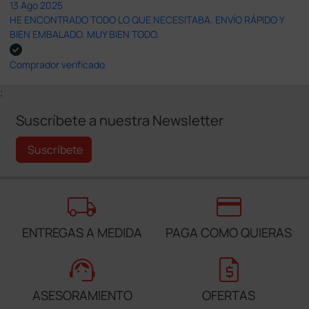
13 Ago 2025
HE ENCONTRADO TODO LO QUE NECESITABA. ENVÍO RÁPIDO Y
BIEN EMBALADO. MUY BIEN TODO.
Comprador verificado
;
Suscríbete a nuestra Newsletter
Suscríbete
local_shipping
credit_card
ENTREGAS A MEDIDA
PAGA COMO QUIERAS
support_agent
request_quote
ASESORAMIENTO
OFERTAS