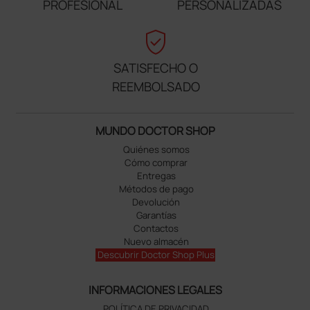
PROFESIONAL
PERSONALIZADAS
verified_user
SATISFECHO O
REEMBOLSADO
MUNDO DOCTOR SHOP
Quiénes somos
Cómo comprar
Entregas
Métodos de pago
Devolución
Garantías
Contactos
Nuevo almacén
Descubrir Doctor Shop Plus
INFORMACIONES LEGALES
POLÍTICA DE PRIVACIDAD