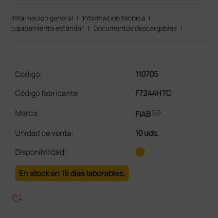
Información general
|
Información técnica
|
Equipamiento estándar
|
Documentos descargables
|
Código:
110705
Código fabricante
F7244HTC
link
Marca
FIAB
Unidad de venta
:
10 uds.
Disponibilidad:
En stock en 15 días laborables.
heart_plus