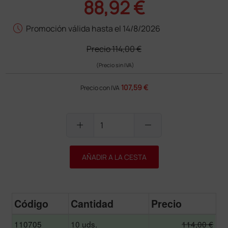
88,92 €
schedule
Promoción válida hasta el 14/8/2026
Precio
114,00 €
(Precio sin IVA)
107,59 €
Precio con IVA
add
remove
AÑADIR A LA CESTA
Código
Cantidad
Precio
110705
10 uds.
114,00 €