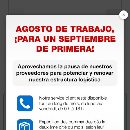
×
Mango de termocauterio Aaron puntas
intercambiables - punta fina no estéril incluida
49,60 €
(Precio sin IVA)
1 ud.