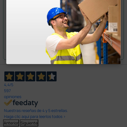
Envía tu pregunta
4,4
/5
597
opiniones
Nuestras reseñas de 4 y 5 estrellas.
Haga clic aquí para leerlos todos >
Anterior
Siguiente