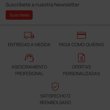
Suscríbete a nuestra Newsletter
Suscríbete
local_shipping
credit_card
ENTREGAS A MEDIDA
PAGA COMO QUIERAS
support_agent
request_quote
ASESORAMIENTO
OFERTAS
PROFESIONAL
PERSONALIZADAS
verified_user
SATISFECHO O
REEMBOLSADO