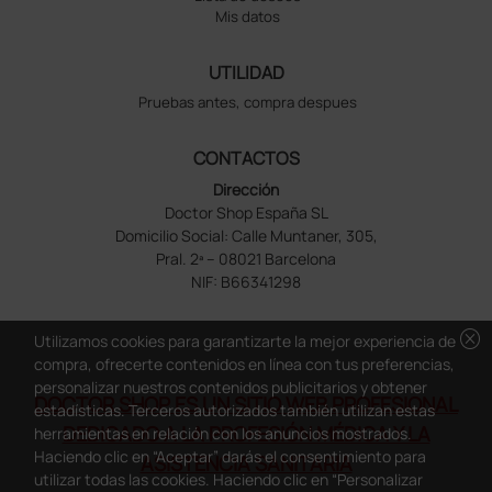
Mis datos
UTILIDAD
Pruebas antes, compra despues
CONTACTOS
Dirección
Doctor Shop España SL
Domicilio Social: Calle Muntaner, 305,
Pral. 2ª – 08021 Barcelona
NIF: B66341298
cancel
Utilizamos cookies para garantizarte la mejor experiencia de
compra, ofrecerte contenidos en línea con tus preferencias,
personalizar nuestros contenidos publicitarios y obtener
DOCTOR SHOP ES UN SITIO WEB PROFESIONAL
estadísticas. Terceros autorizados también utilizan estas
DEDICADO A LA PROFESIÓN MÉDICA Y LA
herramientas en relación con los anuncios mostrados.
Haciendo clic en “Aceptar” darás el consentimiento para
ASISTENCIA SANITARIA
utilizar todas las cookies. Haciendo clic en “Personalizar