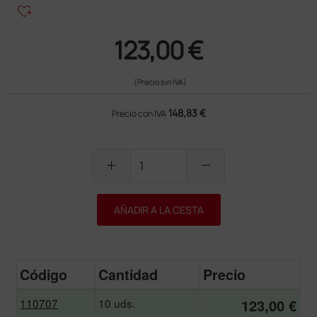
heart_plus
123,00 €
(Precio sin IVA)
148,83 €
Precio con IVA
add
remove
AÑADIR A LA CESTA
Código
Cantidad
Precio
110707
10 uds.
123,00 €