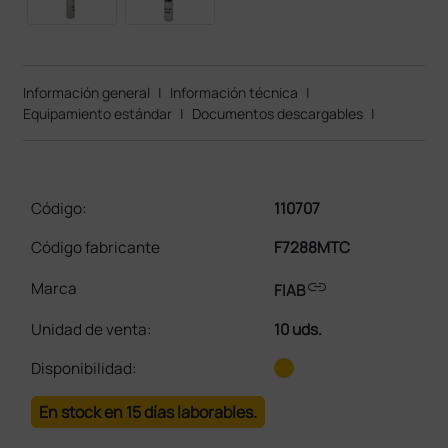
Información general
|
Información técnica
|
Equipamiento estándar
|
Documentos descargables
|
Código:
110707
Código fabricante
F7288MTC
link
Marca
FIAB
Unidad de venta
:
10 uds.
Disponibilidad:
En stock en 15 días laborables.