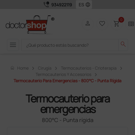
call_quality
language
934922119
0
person
favorite_border
shopping_cart
two_pager
menu
search
home
Home
Cirugía
Termocauterios - Crioterapia
Termocauterios Y Accesorios
Termocauterio Para Emergencias - 800°C - Punta Rígida
Termocauterio para
emergencias
800°C - Punta rígida