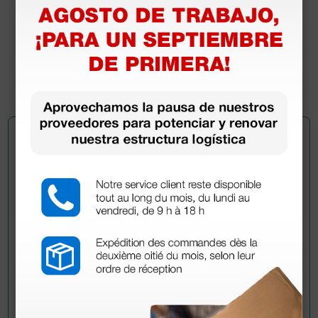
intercambiables - punta fina no estéril incluida
49,60 €
(Precio sin IVA)
1 ud.
Pregúntale a un colega
¿Todavía tienes alguna duda? ¿Necesitas más
información?
Envía ahora mismo tu pregunta a los colegas que ya
han adquirido este producto.