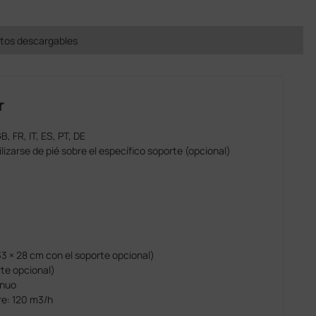
os descargables
r
, FR, IT, ES, PT, DE
izarse de pié sobre el específico soporte (opcional)
 33 × 28 cm con el soporte opcional)
rte opcional)
inuo
re: 120 m3/h