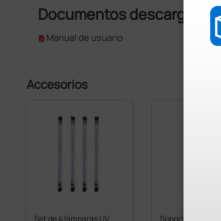
Documentos descargable
Manual de usuario
Accesorios
Set de 4 lámparas UV
Soporte de pié p