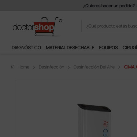
Únete al programa Ds Plus y p
DIAGNÓSTICO
MATERIAL DESECHABLE
EQUIPOS
CIRUGÍ
home
Home
Desinfección
Desinfección Del Aire
GIMA A