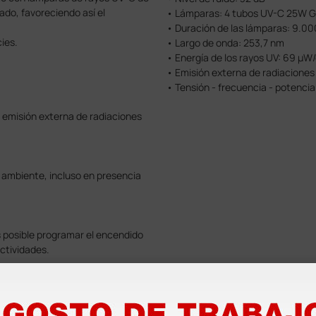
ado, favoreciendo así el
• Lámparas: 4 tubos UV-C 25W G
• Duración de las lámparas: 9.000
cies.
• Largo de onda: 253,7 nm
• Energía de los rayos UV: 69 µW
• Emisión externa de radiacione
• Tensión - frecuencia - potenci
e emisión externa de radiaciones
 ambiente, incluso en presencia
 posible programar el encendido
ctividades.
ermicida es garantizada por las