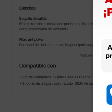
Silencioso
Boquilla de salida
El aire tratado es expulsado por la boquilla de salida, gara
carga microbiana del ambiente.
Filtro antipolvo
Purificaci de tipo primario de los principales agentes de po
Mostrar más
Compatible con
• Set de 4 lámparas UV para GIMA Air Cleaner - repuesto
• Soporte de pié para esterilizador GIMA Air cleaner