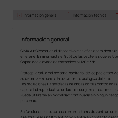
info
assignment
w
Información general
Información técnica
Información general
GIMA Air Cleaner es el dispositivo más eficaz para destrui
en el aire. Elimina hasta el 90% de las bacterias que se tra
Capacidad elevada de tratamiento: 120m3/h.
Protege la salud del personal sanitario, de los pacientes y 
su sistema exclusivo de tratamiento biológico del aire.
Las radiaciones ultravioletas de ondas cortas controladas
capacidad reproductiva de los microorganismos al modifi
Puede utilizarse en modalidad continuada sin ningún riesgo
personas.
Su funcionamiento se basa en un sistema de ventilación fo
aire atraviesa un filtro antipolvo y entra en contacto dir