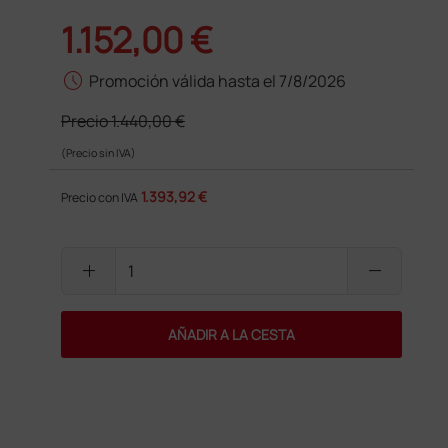
1.152,00 €
schedule
Promoción válida hasta el 7/8/2026
Precio
1.440,00 €
(Precio sin IVA)
1.393,92 €
Precio con IVA
add
remove
AÑADIR A LA CESTA