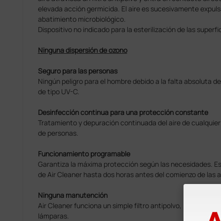
elevada acción germicida. El aire es sucesivamente expuls
abatimiento microbiológico.
Dispositivo no indicado para la esterilización de las superfi
Ninguna dispersión de ozono
Seguro para las personas
Ningún peligro para el hombre debido a la falta absoluta d
de tipo UV-C.
Desinfección continua para una protección constante
Tratamiento y depuración continuada del aire de cualquier
de personas.
Funcionamiento programable
Garantiza la máxima protección según las necesidades. Es
de Air Cleaner hasta dos horas antes del comienzo de las a
Ninguna manutención
Air Cleaner funciona un simple filtro antipolvo, la acción g
lámparas.