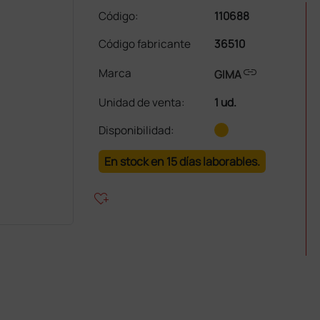
Código:
110688
Código fabricante
36510
link
Marca
GIMA
Unidad de venta
:
1 ud.
Disponibilidad:
En stock en 15 días laborables.
heart_plus