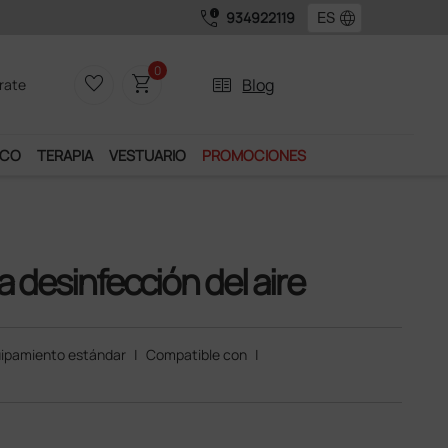
call_quality
language
934922119
0
favorite_border
shopping_cart
two_pager
Blog
rate
ICO
TERAPIA
VESTUARIO
PROMOCIONES
a desinfección del aire
ipamiento estándar
|
Compatible con
|