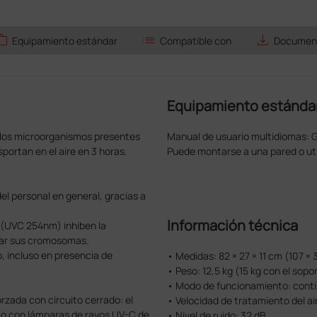
ork
list
save_alt
Equipamiento estándar
Compatible con
Document
Equipamiento estánda
r los microorganismos presentes
Manual de usuario multidiomas: GB
sportan en el aire en 3 horas.
Puede montarse a una pared o util
del personal en general, gracias a
Información técnica
 (UVC 254nm) inhiben la
car sus cromosomas.
, incluso en presencia de
• Medidas: 82 × 27 × 11 cm (107 ×
• Peso: 12,5 kg (15 kg con el sopo
• Modo de funcionamiento: cont
rzada con circuito cerrado: el
• Velocidad de tratamiento del ai
ecto con lámparas de rayos UV-C de
• Nivel de ruido: 32 dB