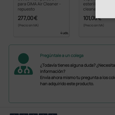
para GIMA Air Cleaner -
esterilizador GIM
repuesto
cleaner
277,00 €
101,00 €
(Precio sin IVA)
(Precio sin IVA)
4 uds.
Pregúntale a un colega
¿Todavía tienes alguna duda? ¿Necesit
información?
Envía ahora mismo tu pregunta a los co
han adquirido este producto.