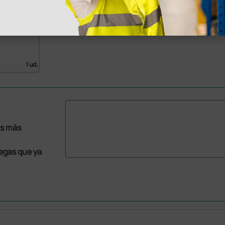
A Air
1 ud.
as más
legas que ya