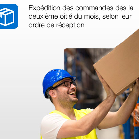
s
ara