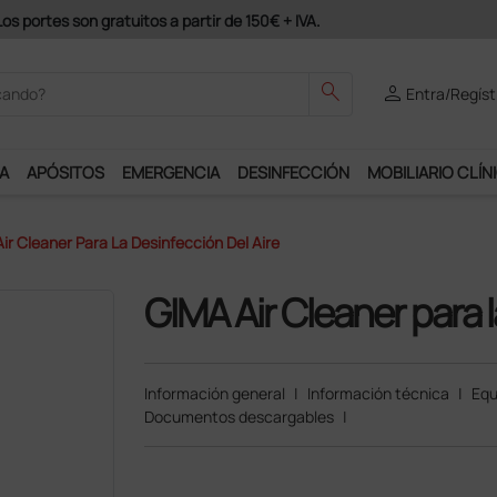
odrás disfrutar de muchos servicios exclusivos.
search
person
Entra/Regíst
A
APÓSITOS
EMERGENCIA
DESINFECCIÓN
MOBILIARIO CLÍN
ir Cleaner Para La Desinfección Del Aire
GIMA Air Cleaner para l
Información general
|
Información técnica
|
Equ
Documentos descargables
|