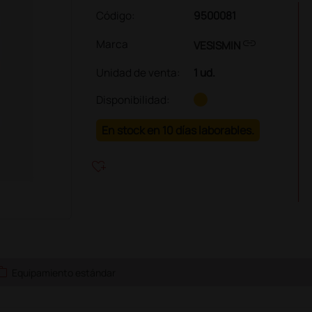
Código:
9500081
link
Marca
VESISMIN
Unidad de venta
:
1 ud.
Disponibilidad:
En stock en 10 días laborables.
heart_plus
ork
Equipamiento estándar