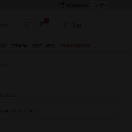
call_quality
language
934922119
0
favorite_border
shopping_cart
two_pager
Blog
rate
ICO
TERAPIA
VESTUARIO
PROMOCIONES
ico
imático
ipamiento estándar
|