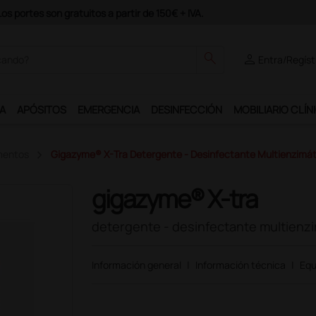
 programa Ds Plus y podrás disfrutar de muchos servicios exclusivos.
search
person
Entra/Regíst
A
APÓSITOS
EMERGENCIA
DESINFECCIÓN
MOBILIARIO CLÍN
mentos
Gigazyme® X-Tra Detergente - Desinfectante Multienzimát
gigazyme® X-tra
detergente - desinfectante multienz
Información general
|
Información técnica
|
Equ