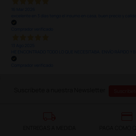
16 Mar 2026
excelente en 3 días tengo el insumo en casa, buen precio y calid
Comprador verificado
13 Ago 2025
HE ENCONTRADO TODO LO QUE NECESITABA. ENVÍO RÁPIDO Y B
Comprador verificado
;
Suscríbete a nuestra Newsletter
Suscríbet
local_shipping
credit_card
ENTREGAS A MEDIDA
PAGA COMO Q