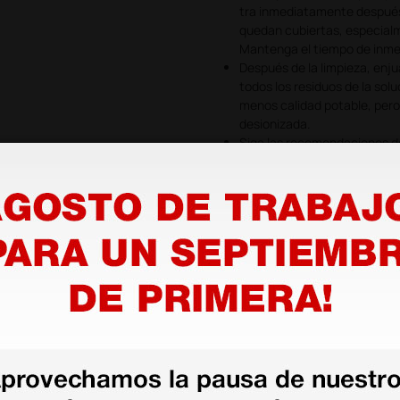
tra inmediatamente después 
quedan cubiertas, especialm
Mantenga el tiempo de inmer
Después de la limpieza, enju
todos los residuos de la sol
menos calidad potable, pero
desionizada.
Siga las recomendaciones d
Renovar la solución de traba
No mezcle gigazyme® X-tra c
No válido para la fase final 
críticos.
as más