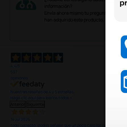
información?
Envía ahora mismo tu pregunta a los co
han adquirido este producto.
4,4
/5
597
opiniones
Nuestras reseñas de 4 y 5 estrellas.
Haga clic aquí para leerlos todos >
Anterior
Siguiente
14 Jul 2026
todo correcto. podria señalar que un poco caro los portes y el pl