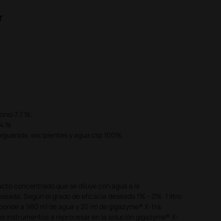
r
onio 7.7 %;
.4 %
nbiguanida, excipientes y agua csp 100%.
cto concentrado que se diluye con agua a la
seada. Según el grado de eficacia deseada 1% - 2%. 1 litro
ponde a 980 ml de agua y 20 ml de gigazyme® X-tra.
os instrumentos a reprocesar en la solución gigazyme® X-