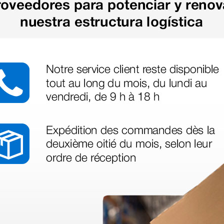
legas que ya
azo de entrega se alarga.