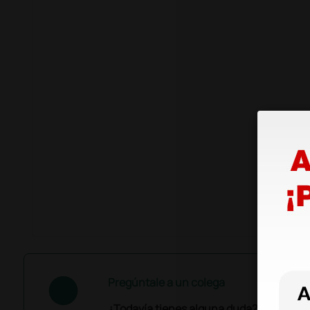
Pregúntale a un colega
¿Todavía tienes alguna duda? ¿Necesit