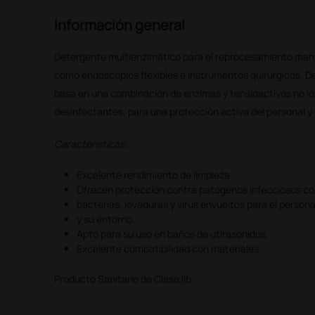
Información general
Detergente multienzimático para el reprocesamiento manu
como endoscopios flexibles e instrumentos quirúrgicos. De 
basa en una combinación de enzimas y tensioactivos no i
desinfectantes, para una protección activa del personal y
Características:
Excelente rendimiento de limpieza.
Ofrecen protección contra patógenos infecciosos c
bacterias, levaduras y virus envueltos para el persona
y su entorno.
Apto para su uso en baños de utlrasonidos.
Excelente compatibilidad con materiales
Producto Sanitario de Clase IIb