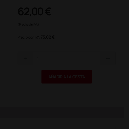
62,00 €
(Precio sin IVA)
75,02 €
Precio con IVA
add
remove
AÑADIR A LA CESTA