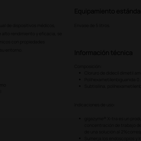
Equipamiento estánda
al de dispositivos médicos,
Envase de 5 litros.
alto rendimiento y eficacia, se
ónicos con propiedades
 su entorno.
Información técnica
Composición:
Cloruro de didecil dimetil am
Polihexametilenbiguanida 0
omo
Subtisilina, polihexametile
l
Indicaciones de uso:
gigazyme® X-tra es un produ
concentración de trabajo de
de una solución al 2%corres
Sumerja los endoscopios y l