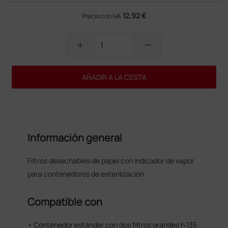
12,92 €
Precio con IVA
add
remove
AÑADIR A LA CESTA
Información general
Filtros desechables de papel con indicador de vapor
para contenedores de esterilización.
Compatible con
• Contenedor estándar con dos filtros grandes h 135