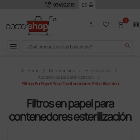
call_quality
language
934922119
0
person
favorite_border
shopping_cart
two_pager
menu
search
home
Home
Desinfección
Esterilización
Accesorios De Esterilización
Filtros En Papel Para Contenedores Esterilización
Filtros en papel para
contenedores esterilización