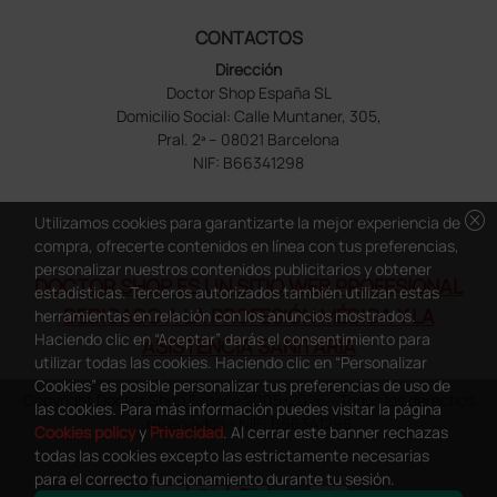
CONTACTOS
Dirección
Doctor Shop España SL
Domicilio Social: Calle Muntaner, 305,
Pral. 2ª – 08021 Barcelona
NIF: B66341298
cancel
Utilizamos cookies para garantizarte la mejor experiencia de
compra, ofrecerte contenidos en línea con tus preferencias,
personalizar nuestros contenidos publicitarios y obtener
DOCTOR SHOP ES UN SITIO WEB PROFESIONAL
estadísticas. Terceros autorizados también utilizan estas
DEDICADO A LA PROFESIÓN MÉDICA Y LA
herramientas en relación con los anuncios mostrados.
Haciendo clic en “Aceptar” darás el consentimiento para
ASISTENCIA SANITARIA
utilizar todas las cookies. Haciendo clic en “Personalizar
Cookies” es posible personalizar tus preferencias de uso de
Copyright Doctor Shop España 2005-2026 - Todos los derechos
las cookies. Para más información puedes visitar la página
reservados - NIF.: B66341298
Cookies policy
y
Privacidad
. Al cerrar este banner rechazas
todas las cookies excepto las estrictamente necesarias
para el correcto funcionamiento durante tu sesión.