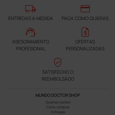
local_shipping
credit_card
ENTREGAS A MEDIDA
PAGA COMO QUIERAS
support_agent
request_quote
ASESORAMIENTO
OFERTAS
PROFESIONAL
PERSONALIZADAS
verified_user
SATISFECHO O
REEMBOLSADO
MUNDO DOCTOR SHOP
Quiénes somos
Cómo comprar
Entregas