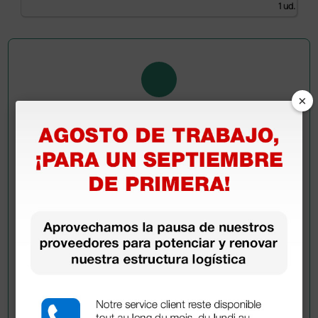
1 ud.
×
Pregúntale a un colega
¿Todavía tienes alguna duda? ¿Necesitas más
información?
Envía ahora mismo tu pregunta a los colegas que ya
han adquirido este producto.