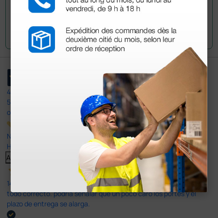
Envía tu pregunta
4,4
/5
597
opiniones
Nuestras reseñas de 4 y 5 estrellas.
Haga clic aquí para leerlos todos >
Anterior
Siguiente
14 Jul 2026
todo correcto. podria señalar que un poco caro los portes y el
plazo de entrega se alarga.