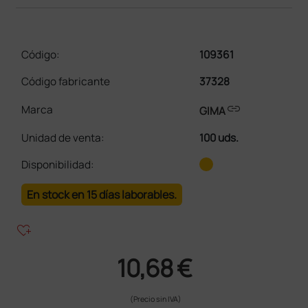
Código:
109361
Código fabricante
37328
link
Marca
GIMA
Unidad de venta
:
100 uds.
Disponibilidad:
En stock en 15 días laborables.
heart_plus
10,68 €
(Precio sin IVA)