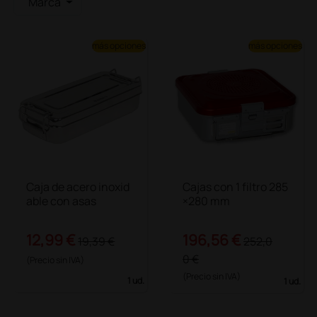
Marca
más opciones
más opciones
Caja de acero inoxid
Cajas con 1 filtro 285
able con asas
×280 mm
12,99 €
196,56 €
19,39 €
252,0
0 €
(Precio sin IVA)
(Precio sin IVA)
1 ud.
1 ud.