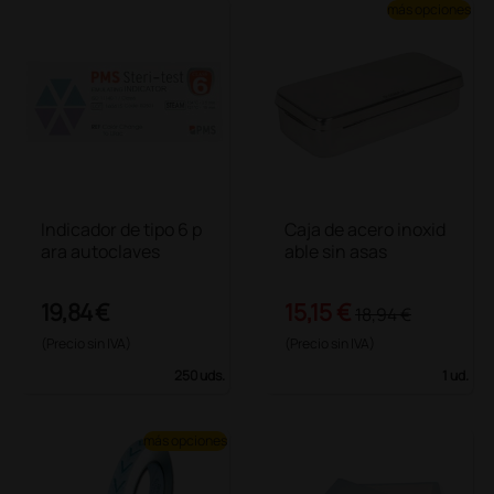
más opciones
Indicador de tipo 6 p
Caja de acero inoxid
ara autoclaves
able sin asas
19,84 €
15,15 €
18,94 €
(Precio sin IVA)
(Precio sin IVA)
250 uds.
1 ud.
más opciones