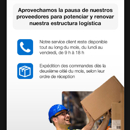
n PROPPER BI-OK en
erilización con óxido
ampolla para control
de etileno
biológico
76,00 €
15,84 €
18,64 €
(Precio sin IVA)
(Precio sin IVA)
20 uds.
250 uds.
más opciones
Prueba Bowie Dick H
Caja de aluminio
elix para autoclaves
93,00 €
16,88 €
20,10 €