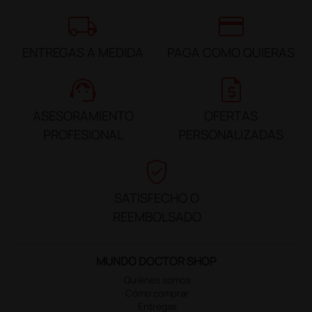
local_shipping
credit_card
ENTREGAS A MEDIDA
PAGA COMO QUIERAS
support_agent
request_quote
ASESORAMIENTO
OFERTAS
PROFESIONAL
PERSONALIZADAS
verified_user
SATISFECHO O
REEMBOLSADO
MUNDO DOCTOR SHOP
Quiénes somos
Cómo comprar
Entregas