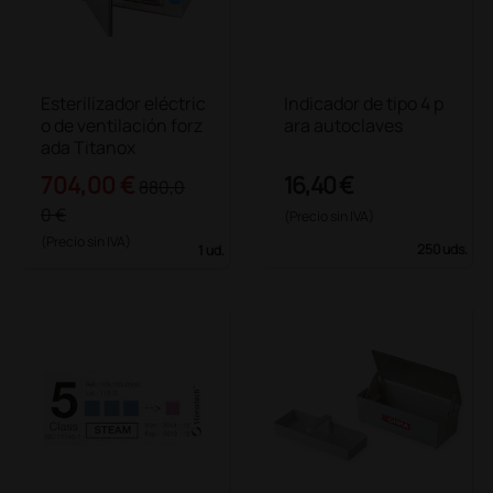
Esterilizador eléctric
Indicador de tipo 4 p
o de ventilación forz
ara autoclaves
ada Titanox
704,00 €
16,40 €
880,0
0 €
(Precio sin IVA)
(Precio sin IVA)
250 uds.
1 ud.