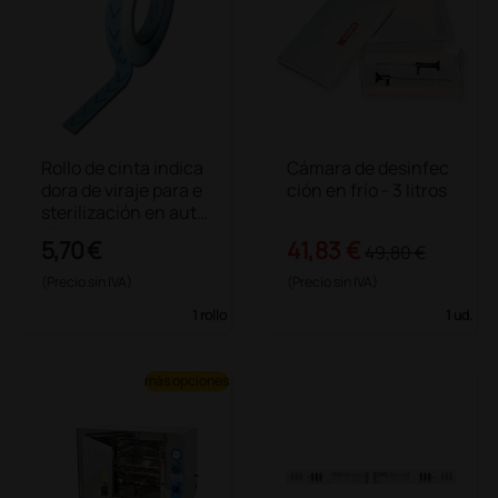
Rollo de cinta indica
Cámara de desinfec
dora de viraje para e
ción en frío - 3 litros
sterilización en auto
clave
5,70 €
41,83 €
49,80 €
(Precio sin IVA)
(Precio sin IVA)
1 rollo
1 ud.
más opciones