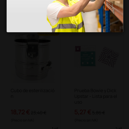
(Precio sin IVA)
(Precio sin IVA)
100 uds.
1 ud.
más opciones
Cubo de esterilizació
Prueba Bowie y Dick
n
Upstar - Lista para el
uso
18,72 €
5,27 €
23,40 €
5,86 €
(Precio sin IVA)
(Precio sin IVA)
1 ud.
1 ud.