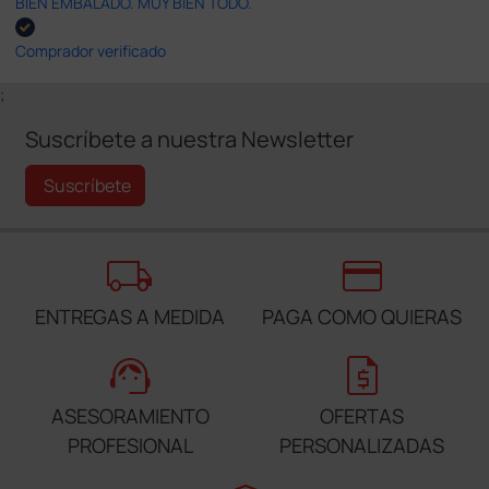
BIEN EMBALADO. MUY BIEN TODO.
Comprador verificado
;
Suscríbete a nuestra Newsletter
Suscríbete
local_shipping
credit_card
ENTREGAS A MEDIDA
PAGA COMO QUIERAS
support_agent
request_quote
ASESORAMIENTO
OFERTAS
PROFESIONAL
PERSONALIZADAS