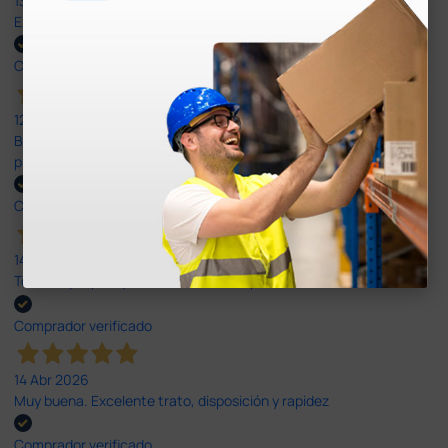
13 Jul 2026
Excelente
Comprador verificado
12 Jun 2026
Bien, rápida y sin problemas. No me gusta que se oferten
productos sin incluir el IVA que luego nos van a cobrar.
Comprador verificado
14 Abr 2026
Todo muy rápido y fácil,volveré a comprar.
Comprador verificado
14 Abr 2026
Muy buena. Excelente trato, disposición y rapidez
Comprador verificado