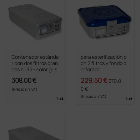
Contenedor estánda
para esterilización c
r con dos filtros gran
on 2 filtros y fondo p
des h 135 - color gris
erforado
308,00 €
229,50 €
270,0
0 €
(Precio sin IVA)
(Precio sin IVA)
1 ud.
1 ud.