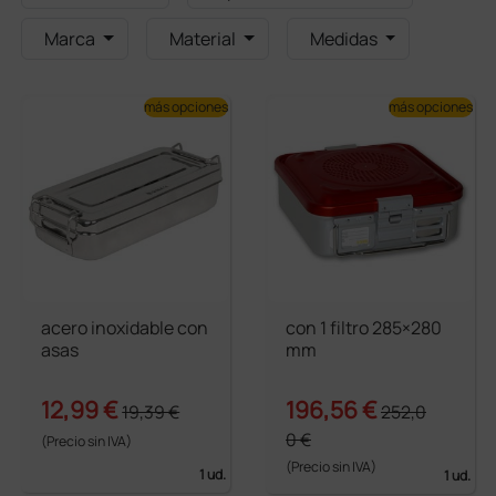
Marca
Material
Medidas
más opciones
más opciones
acero inoxidable con
con 1 filtro 285×280
asas
mm
12,99 €
196,56 €
19,39 €
252,0
0 €
(Precio sin IVA)
(Precio sin IVA)
1 ud.
1 ud.