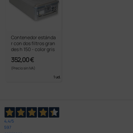
Contenedor estánda
r con dos filtros gran
des h 150 - color gris
352,00 €
(Precio sin IVA)
1 ud.
4,4
/5
597