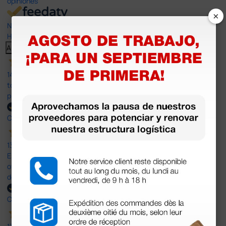
opiniones
×
Nuestras reseñas de 4 y 5 estrellas.
Haga clic aquí para leerlos todos >
Anterior
Siguiente
14 Jul 2026
todo correcto. podria señalar que un poco caro los portes y el
plazo de entrega se alarga.
Comprador verificado
13 Jul 2026
Es fácil hacer el pedido. El producto, bastante mas barato que en
otras plataformas de material médico. Pero el envío cuesta más
del doble que en cualquier otra empresa dentro de España.
Comprador verificado