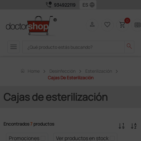
call_quality
language
934922119
0
person
favorite_border
shopping_cart
two_page
menu
search
home
Home
Desinfección
Esterilización
Cajas De Esterilización
Cajas de esterilización
Encontrados
7
productos
Promociones
Ver productos en stock